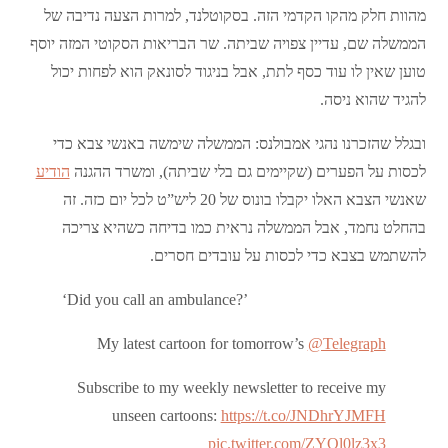
מהוות חלק מהקו הקדמי הזה. בסקוטלנד, למרות הצעה נדיבה של
הממשלה שם, עדיין צפויה שביתה. שר הבריאות הסקוטי המזה יוסף
טוען שאין לו עוד כסף לתת, אבל בניגוד לסונאק הוא לפחות יכול
להגיד שהוא ניסה.
ובגלל שהזכרנו נהגי אמבולנס: הממשלה שימשה באנשי צבא כדי
לכסות על הפערים (שקיימים גם בלי שביתה), ומשרד ההגנה
הודיע
שאנשי הצבא האלו יקבלו בונוס של 20 ליש”ט לכל יום כזה. זה
בהחלט נחמד, אבל הממשלה נראית כמו בדיחה כשהיא צריכה
להשתמש בצבא כדי לכסות על עובדים חסרים.
‘Did you call an ambulance?’
My latest cartoon for tomorrow’s
@Telegraph
Subscribe to my weekly newsletter to receive my
unseen cartoons:
https://t.co/JNDhrYJMFH
pic.twitter.com/ZYOl0lz3x3