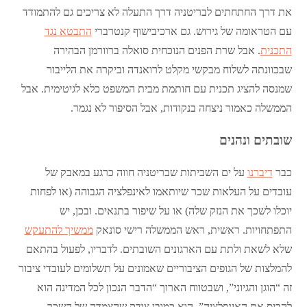
את דרך החתחתים לבריטניה דרך התעלה לא צריכים גם להתמודד
עם הטראומה של גירוש. גם ארכיבישוף קנטרברי
התבטא נגד
התכנית
. אבל שרת הפנים הנוכחית סואלה ברוורמן הבהירה
שבכוונתה לשלוח מבקשי מקלט לרואנדה וביקרה את הלייבור
שמנסה להציג תכנית עם חותמת מבית המשפט כלא לגיטימית. אבל
הממשלה כאמור ניצחה בנקודות, אבל הסיפור לא נגמר.
שובתים ונהנים
כבר
דיברנו
על ים השביתות שבריטניה חווה כרגע במאבק של
עובדים על העלאות שכר שיותאמו לאינפלציה הגבוהה (או לפחות
יוכלו לשכך את הנזק שלה) או על שיפור בתנאים. ובכן, יש
התפתחויות. ראשית, ראש הממשלה רישי סונאק
ממשיך להתעקש
שלא לשאת ולתת עם הארגונים השובתים. לדבריו, לפעול בהתאם
להמלצות של הגופים הציבוריים שאמונים על תשלומים לעובדי ציבור
זה “הוגן והגיוני”, ושבטווח הארוך “הדבר הנכון לכל המדינה הוא
להביס את האינפלציה”. הוא כמובן צודק שהצמדה של השכר