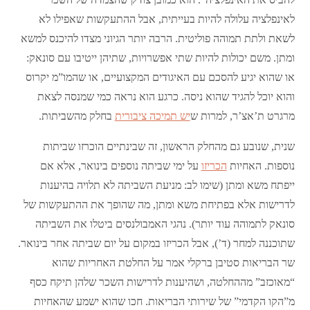
לאינפלציה עלולה להיות בעייתית, אבל ההתעקשות שאפילו לא
לשאת ולתת תמוהה פוליטית. הרבה יותר הגיוני מצדו להיכנס למשא
ומתן. משם יכולות להיות שתי אפשרויות, שתיהן ייטיבו עם סונאק:
או שהוא יגיע להסכם עם האיגודים המקצועיים, או שהמו”מ יקרוס
והוא יוכל להגיד שהוא ניסה. כרגע הוא נראה כמי שמנסה לצאת
מרגרט ת’אצ’ר, למרות ש
יש תמיכה ציבורית
בחלק מהשביתות.
שנית, שנובע גם מהחלק הראשון, זה שבינתיים הוכרזו שביתות
נוספות. האחיות
הכריזו
על ימי שביתה נוספים בינואר, אלא אם
ייפתח משא ומתן (שימו לב: מניעת השביתה לא תלויה בהיענות
לדרישות אלא בפתיחת משא ומתן, מה שהופך את ההתעקשות של
סונאק לתמוהה עוד יותר). נהגי האמבולנסים ביטלו את השביתה
שתוכננה למחר (ד’), אבל הכריזו במקום על יום שביתה אחר בינואר.
שר הבריאות סטיבן ברקלי אמר על החלטת האחריות שהוא
“מאוכזב” מההחלטה, ושהיענות לדרישות השכר שלהן תיקח כסף
מ”הקו הקדמי” של שירותי הבריאות. חכו שהוא ישמע שהאחיות