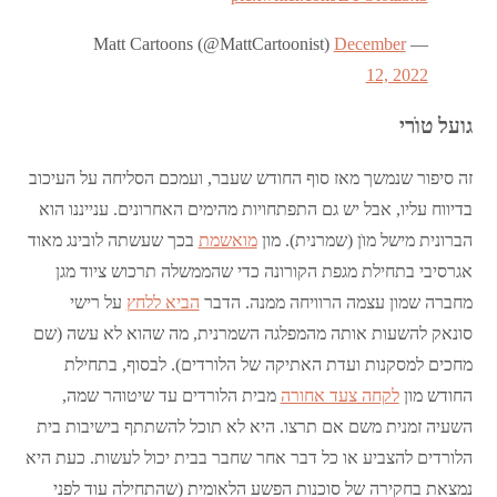
December
— Matt Cartoons (@MattCartoonist)
12, 2022
גועל טו
רי
זה סיפור שנמשך מאז סוף החודש שעבר, ועמכם הסליחה על העיכוב
בדיווח עליו, אבל יש גם התפתחויות מהימים האחרונים. ענייננו הוא
הברונית מישל מוֺן (שמרנית). מון
מואשמת
בכך שעשתה לובינג מאוד
אגרסיבי בתחילת מגפת הקורונה כדי שהממשלה תרכוש ציוד מגן
מחברה שמון עצמה הרוויחה ממנה. הדבר
הביא ללחץ
על רישי
סונאק להשעות אותה מהמפלגה השמרנית, מה שהוא לא עשה (שם
מחכים למסקנות ועדת האתיקה של הלורדים). לבסוף, בתחילת
החודש מון
לקחה צעד אחורה
מבית הלורדים עד שיטוהר שמה,
השעיה זמנית משם אם תרצו. היא לא תוכל להשתתף בישיבות בית
הלורדים להצביע או כל דבר אחר שחבר בבית יכול לעשות. כעת היא
נמצאת בחקירה של סוכנות הפשע הלאומית (שהתחילה עוד לפני