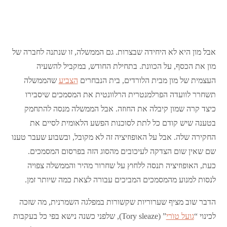
אבל מון היא לא היחידה שבצרות. גם הממשלה, זו שנתנה לחברה של
מון את הכסף, על הכוונת. בתחילת החודש, במקביל להשעיה
העצמית של מון מבית הלורדים, בית הנבחרים
הצביע
שהממשלה
תשחרר לוועדה הפרלמנטרית הרלוונטית את המסמכים שיסבירו
כיצד קרה שמון קיבלה את החוזה. אבל הממשלה מנסה להתחמק
בטענה שיש קודם כל לתת לסוכנות הפשע הלאומית לסיים את
החקירה שלה. אבל על האופוזיציה זה לא מקובל, ובשבוע שעבר טענו
שם שאין שום הצדקה לעיכובים מהסוג הזה בפרסום המסמכים.
כעת, האופוזיציה תנסה ללחוץ על שחרור מהיר והממשלה צפויה
לנסות למנוע מהמסמכים המביכים עבורה לצאת כמה שיותר זמן.
הדבר שוב מציף שערוריות שקשורות במפלגה השמרנית, מה שזכה
לכינוי “
גועל טוֺרי
” (Tory sleaze), שלפני כשנה נישא בפי כל בעקבות