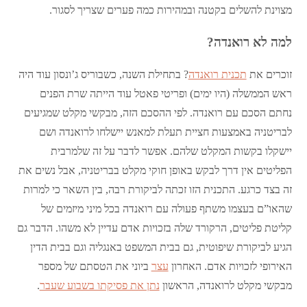
מצוינת להשלים בקטנה ובמהירות כמה פערים שצריך לסגור.
למה לא רואנדה?
זוכרים את
תכנית רואנדה
? בתחילת השנה, כשבוריס ג’ונסון עוד היה
ראש הממשלה (היו ימים) ופריטי פאטל עוד הייתה שרת הפנים
נחתם הסכם עם רואנדה. לפי ההסכם הזה, מבקשי מקלט שמגיעים
לבריטניה באמצעות חציית תעלת למאנש יישלחו לרואנדה ושם
יישקלו בקשות המקלט שלהם. אפשר לדבר על זה שלמרבית
הפליטים אין דרך לבקש באופן חוקי מקלט בבריטניה, אבל נשים את
זה בצד כרגע. התכנית הזו זכתה לביקורת רבה, בין השאר כי למרות
שהאו”ם בעצמו משתף פעולה עם רואנדה בכל מיני מיזמים של
קליטת פליטים, הרקורד שלה בזכויות אדם עדיין לא משהו. הדבר גם
הגיע לביקורת שיפוטית, גם בבית המשפט באנגליה וגם בבית הדין
האירופי לזכויות אדם. האחרון
עצר
ביוני את הטסתם של מספר
מבקשי מקלט לרואנדה, הראשון
נתן את פסיקתו בשבוע שעבר
.