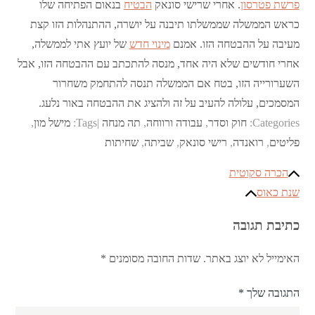
פרשת פטרסון
. אחרי שרישי סונאק
הבטיח
בנאום הפתיחה שלו
כראש הממשלה שממשלתו תיבנה על יושרה, ההתנהלות הזו קצת
מעיבה על ההבטחה הזו. אמנם
מינוי חדש
של יועץ אתי לממשלה,
אחרי חודשים שלא היה אחד, מנסה להתכתב עם ההבטחה הזו, אבל
השערורייה הזו, בטח אם הממשלה תנסה להתחמק משחרור
המסמכים, עלולה להעיב על זה ולהציג את ההבטחה באור נלעג.
Categories:
חוק וסדר
,
עבודה ורווחה
,
תה מנחה
Tags:
מישל מון
,
פליטים
,
רואנדה
,
רישי סונאק
,
שביתה
,
שחיתות
ניווט
הכרה סקוטית
שנת כאוס
כתיבת תגובה
האימייל לא יוצג באתר.
שדות החובה מסומנים
*
התגובה שלך
*