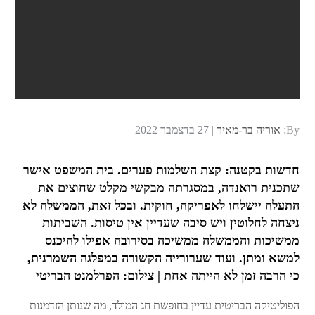
Posted
By:
אוריה בר-מאיר
27 בדצמבר 2022
on
חדשות בקטנה: קצת השלמות פערים. בית המשפט אישר
שתכנית רואנדה, במסגרתה מבקשי מקלט שחוצים את
התעלה יישלחו לאפריקה, חוקית. ובכל זאת, הממשלה לא
ניצחה לחלוטין ויש סיבה שעדיין אין טיסות. השביתות
ממשיכות והממשלה ממשיכה בסירובה אפילו להיכנס
למשא ומתן. ועוד שערורייה הקשורה במפלגה השמרנית,
כי הרבה זמן לא הייתה אחת | צילום: הפרלמנט הבריטי
הפוליטיקה הבריטית עדיין בחופשת חג המולד, מה שנותן הזדמנות