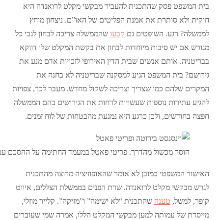
בית המשפט פסק שהתכנית להעביר מבקשי מקלט לרואנדה היא
חוקית ולא סותרת את אמנת הפליטים של האו”ם. ניצחון מוחץ
לממשלה? רגע. השופטים גם
קבעו
שהממשלה צריכה לבחון לגבי כל
מגורש אם יש סיבות מיוחדות לבחון את בקשת המקלט שלו דווקא
בבריטניה. אותם אנשים שבית הדין האירופי לזכויות אדם מנע את
גירושם? בית המשפט הגיע למסקנה שבריטניה לא בחנה את
המקרים שלהם כמו שצריך וצריכה לשקול מחדש. מעבר לכך, צפויות
להגיע עתירות נוספות שעשויות לדחות את הגירושים בהם הממשלה
חפצה בחודשים, ולכן כרגע היא נמנעת מהבטחות של לוח זמנים.
הוסר מכשול מהדרך. פריטי פאטל במעמד החתימה על ההסכם עם ר
האישור המשפטי כמובן לא אומר שהאופוזיציה מרוצה מהתכנית
לגרש מבקשי מקלט לרואנדה. שרת הפנים בממשלת הצללים, איווט
קופר, למשל,
טענה
שהתכנית “לא ישימה” ו”מזיקה”. קלייר מוזלי,
מייסדת של עמותה למען מבקשי המקלט הללו, אמרה שמי שעוברים