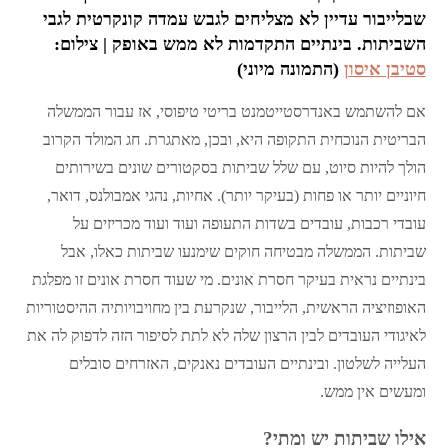
שבלייבור עדיין לא מצליחים לגבש עמדה קונקרטית לגבי
השביתות. בינתיים התקדמות לא ממש באופק | צילום:
סטיבן איסון
(התמונה מיוני)
אם להשתמש באנדרסטייטמנט בריטי טיפוסי, אז עבור הממשלה
הבריטית הנוכחית התקופה היא, ובכן, מאתגרת. חג המולד הקרוב
הולך להיות סיוט, עם שלל שביתות בסקטורים שונים בשירותים
חיוניים יותר או פחות (בעיקר יותר). אחיות, נהגי אמבולנס, דואר,
עובדי רכבות, עובדים בשדות התעופה ועוד ועוד מכריזים על
שביתות. הממשלה מבטיחה חוקים שימנעו שביתות כאלו, אבל
בינתיים נראית בעיקר חסרת אונים. מי שעוד חסרת אונים זו מפלגת
האופוזיציה הראשית, הלייבור, שנקרעת בין מחויבויותיה ההיסטוריות
לאיגודי העובדים לבין הרצון שלה לא לתת לסיפור הזה לדפוק לה את
העלייה לשלטון. ובינתיים העובדים נאנקים, האזרחים סובלים
ומעשים אין ממש.
אילו שביתות יש ומתי?