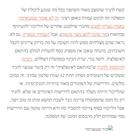
קשה להגיד שהמצב מאוד השתפר בכל מה שנוגע ליכולת של
המפלגה הזו לנקוט עמדה באופן רציני.
זה לא אומר שסטארמר
באמת מצליח למנוע
מחברי פרלמנט אחרים של הלייבור להשתתף
במחאות (
מה שזכה ללעג מצד סונאק
), אבל
העמדה נשארה
. גם לא
נראה שהם מצליחים ממש לתת תשובה על מה בדיוק צריכים לקבל
השובתים, בהנחה שאכן אין מספיק כסף להעלות לכולם בהתאם
לאינפלציה. ליסה ננדי, שרת הבינוי בממשלת הצללים,
ניסתה
להתחמק ולהגיד
ש”בהתאם לאינפלציה” זה רק ביטוי שנועד להגיד
ששכרם של השובתים נשחק תחת 12 שנות שלטון שמרני. זה כמובן
בולשיט. הדרישות של האיגודים מאוד ברורות וקונקרטיות. או
שהלייבור הייתה מעלה בהתאם לדרישות האיגודים או שלא. להגיד
רק כל הזמן שהממשלה צריכה כבר לשבת למשא ומתן זה טוב ויפה,
אבל הלייבור בסוף צריכה להסביר מה היא הייתה עושה עם הדרישות
ממי שמהווים חלק מהבסיס המבני של המפלגה.