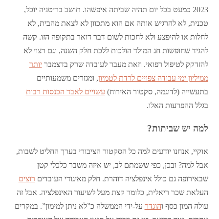
2023 כמעט בכל יום תהיה שביתה איפשהו. תושב בריטניה יוכל,
טכנית, לא להרגיש אותה אם הוא מתכוון לא לצאת מהבית, לא
לחלות או להיפצע ולא לחכות לשום דבר דואר בתקופה הזו. קשה
להגיד שחופשות חג המולד הולכות ללכת חלק השנה, וגם רצוי לא
להזדקק לטיפול רפואי. וזאת מעבר לעובדה שרק בדצמבר
יותר
ממיליון ימי עבודה צפויים לרדת לטמיון
, ומגזרים משמעותיים
בתעשייה (לדוגמה, סקטור האירוח)
עשויים לאבד הכנסות רבות
בגלל ההפרעות האלו.
למה יש שביתות?
אוקיי, אנחנו יודעים למה כל הסקטור הציבורי בערך החליט לשבות,
אבל למה? ובכן, כפי ששמתם לב, יש איזה משבר כלכלי קטן
שבאירופה גם כולל אינפלציה דוהרת. חלק מאיגודי העובדים
רוצים
העלאת שכר ריאלית, כלומר קצת מעל לשיעור האינפלציה. אבל זה
עולה המון כסף ו
הוגדר
על-ידי הממשלה כ”לא ניתן למימון”. במקרים