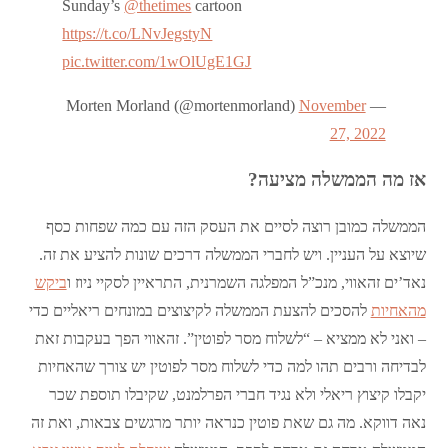
Sunday’s ⁦
@thetimes
⁩ cartoon
https://t.co/LNvJegstyN
pic.twitter.com/1wOlUgE1GJ
November
— Morten Morland (@mortenmorland)
27, 2022
אז מה הממשלה מציעה?
הממשלה כמובן רוצה לסיים את העסק הזה עם כמה שפחות כסף
שיוצא על העניין. ויש לחברי הממשלה דרכים שונות להציע את זה.
נאד’ים זהאווי, מנכ”ל המפלגה השמרנית, התראיין לסקיי ניוז ו
ביקש
מהאחיות
להסכים להצעת הממשלה לקיצוצים במונחים ריאליים כדי
– ואני לא ממציא – “לשלוח מסר לפוטין”. זהאווי הפך בעקבות זאת
לבדיחה ורבים תהו למה כדי לשלוח מסר לפוטין יש צורך שהאחיות
יקבלו קיצוץ ריאלי ולא נגיד חברי הפרלמנט, שקיבלו תוספת שכר
נאה דווקא. מה גם שאת פוטין כנראה יותר מרגשים צבאות, ואת זה