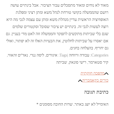
מאוד לא נוחים ומאוד מתסכלים עבור הציבור. אבל בינתיים עושה
רושם שהממשלה בקושי טורחת לנהל משא ומתן רציני ומפלגת
האופוזיציה הראשית עדיין מנהלת משא ומתן עם עצמה לגבי מה היא
רוצה לעשות לגבי זה. בינתיים יש ציבור שסובל וסקטורים שלמים
שגם בלי שביתות מתקשים לתפקד והממשלה זזה לאט מדי בעניין. גם
אם יאסרו על שביתות לחלוטין, את הבעיות האלו זה לא יפתור, ואולי
גם יחריף. בהצלחה בחגים.
Categories:
עבודה ורווחה
Tags:
איגודים
,
ליסה ננדי
,
נאד'ים זהאווי
,
קיר סטארמר
,
רישי סונאק
,
שביתה
ניווט
מהפכה חוקתית
כורים בקאמבריה
כתיבת תגובה
האימייל לא יוצג באתר.
שדות החובה מסומנים
*