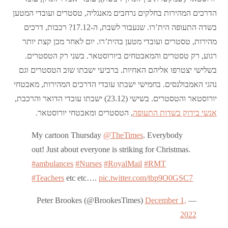
הדרכים המהירות בחלקים נרחבים מאנגליה, טסטרים ועובדי המטען
בשדה התעופה הית’רו. שנעבור לשבת, ה-17.12? רכבות, דרכים
מהירות, טסטרים ועובדי מטען בהית’רו. יום לאחר מכן קצת יותר
רגוע, רק טסטרים והמאבטחים ביורוסטאר. בשני רק הטסטרים.
בשלישי יצטרפו אליהם האחיות. ברביעי ישבתו שוב הטסטרים וגם
נהגי האמבולנסים. בחמישי ישבתו עובדי הדרכים המהירות, מאבטחי
יורוסטאר והטסטרים. בשישי (23.12) ישבתו עובדי הדואר והרכבת,
אנשי בידוק בשדות התעופה
, הטסטרים ומאבטחי יורוסטאר.
My cartoon Thursday
@TheTimes
. Everybody
out! Just about everyone is striking for Christmas.
#ambulances
#Nurses
#RoyalMail
#RMT
#Teachers
etc etc….
pic.twitter.com/tbp9O0GSC7
December 1,
— Peter Brookes (@BrookesTimes)
2022