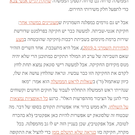
הממשלה טרחה גם טרחה לספק: הממשלה
שוקלת לגייס אנשי צבא
כדי לתפעל חלק משירותי החירום.
אבל יש גם גורמים במפלגה השמרנית ש
מעוניינים במשהו אחר
:
חקיקת אנטי-שביתה. למעשה כבר יש חקיקה בפרלמנט שדורשת
שירות ברמת מינימום בשביתת רכבות (חקיקה שהובטחה ב
מצע
הבחירות השמרני ב-2019
), אבל היא מתעכבת. אחד השרים הזהיר
שאם השביתה של ערב חג המולד תתקיים כמתוכנן הרי שלא יהיה
מנוס מקידום החקיקה. אבל למעשה רישי סונאק נמצא תחת לחץ
לקדם את החקיקה הזו כבר עכשיו. ונראה שהלחץ עושה את שלו,
כיוון שאתמול (ד’) ב
שאלות לראש הממשלה
הוא אמר: “מאז
שנהייתי ראש הממשלה התחלתי לעבוד על חוקים חדשים וקשוחים
כדי להגן על הציבור מההפרעות האלו”. כרגע
כל האופציות נמצאות
על השולחן
, ולא ממש ברור איזו אפשרות תקודם בסופו של דבר. מה
שבטוח זה שלסונאק יש אפשרות להיות כאן אפקטיבי (לא בהכרח
לטובה, אבל אפקטיבי), שכן בעניין הזה יש לו גב מהמפלגה. בכל
מקרה, חקיקה כזו
כנראה שלא תושלם בזמן
כדי להציל את התקופה