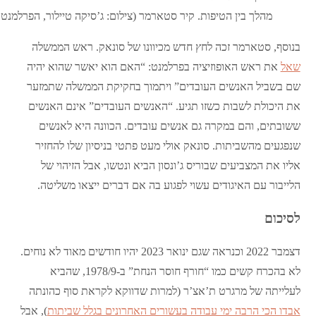
מהלך בין הטיפות. קיר סטארמר (צילום: ג’סיקה טיילור, הפרלמנט 
בנוסף, סטארמר זכה לחץ חדש מכיוונו של סונאק. ראש הממשלה
שאל
את ראש האופוזיציה בפרלמנט: “האם הוא יאשר שהוא יהיה
שם בשביל האנשים העובדים” ויתמוך בחקיקת הממשלה שתמזער
את היכולת לשבות כשזו תגיע. “האנשים העובדים” אינם האנשים
ששובתים, והם במקרה גם אנשים עובדים. הכוונה היא לאנשים
שנפגעים מהשביתות. סונאק אולי מעט פתטי בניסיון שלו להחזיר
אליו את המצביעים שבוריס ג’ונסון הביא ונטשו, אבל הזיהוי של
הלייבור עם האיגודים עשוי לפגוע בה אם דברים ייצאו משליטה.
לסיכום
דצמבר 2022 וכנראה שגם ינואר 2023 יהיו חודשים מאוד לא נוחים.
לא בהכרח קשים כמו “חורף חוסר הנחת” ב-1978/9, שהביא
לעלייתה של מרגרט ת’אצ’ר (למרות שדווקא לקראת סוף כהונתה
אבדו הכי הרבה ימי עבודה בעשורים האחרונים בגלל שביתות
), אבל