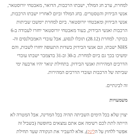
למחרת, ערב חג המולד, ישבתו הרכבות, הדואר, מאבטחי יורוסטאר,
אנשי הבידוק והטסטרים. בחג המולד וביום לאחריו ישבתו הרכבות,
אנשי הבידוק ומאבטחי יורוסטאר. ביום למחרת יימשכו שביתות
הרכבות ואנשי הבידוק, בעוד מאבטחי יורוסטאר יחזרו לעבודה ב-6
בבוקר. למחרת (28.12) תוכלו לנסוע, אבל עובדי האמבולנסים וה-
NHS ישבתו, וגם אנשי הבידוק בשדות התעופה יחזרו לשבות, והם
ימשיכו בכך גם ביום למחרת. ב-30 וב-31 בדצמבר ישבתו עובדי
הדרכים המהירות ואנשי הבידוק. בתחילת ינואר יהיו ארבעה ימי
שביתה של הרכבות ועובדי הדרכים המהירות.
זה לבינתיים.
משמעויות
יצוין שלא בכל הימים השביתה תהיה בכל המדינה, אבל המטרה לא
הייתה לתת לכם רשימה אם אתם נמצאים בחופשה (בשביל זה
אפשר ללחוץ על ה
לינק
), אלא להעביר את הנקודה שעד תחילת