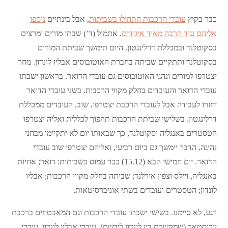
כבר בקיץ
עובדי הרכבות התחילו בשביתות
, אבל בינתיים
נוספו
אליהם עוד הרבה מאוד איגודים
. אתמול (ד’) שבתו מורים ומרצים
בסקוטלנד ובמכללת דרלינגטון. היום תימשך שביתת המורים
בסקוטלנד ותתקיים שביתה בחברת האוטובוסים אבליו לונדון. מחר
יצטרפו למורים ונהגי האוטובוסים גם עובדי הדואר. בראשון ישבתו
עובדי הדואר והעובדים בחלק מקווי הרכבות. בשני עובדי הדואר
יחזרו לעבודה אבל לעובדי הרכבת יצטרפו, שוב, העובדים ממכללת
דרלינגטון. בשלישי שביתת הרכבות תהפוך לכללית ואליה יצטרפו
הטסטרים באנגליה וסקוטלנד, כך שבאותו יום לא יתקיימו מבחני
נהיגה. הדבר יימשך גם ביום רביעי, ואליהם יצטרפו שוב עובדי
הדואר. יום חמישי הבא (15.12) כבר עמוס בשביתות: דואר; אחיות
באנגליה, ויילס וצפון אירלנד; שביתה בחלק מקווי הרכבות; אבליו
לונדון; הטסטרים ועובדים בשתי אוניברסיטאות.
רגע, לא סיימנו. בשישי ישבתו עובדי הרכבות וגם המאבטחים ברכבת
יורוסטאר (שמקשרת בין לונדון ליבשת), עובדי אבליו לונדון, עובדי