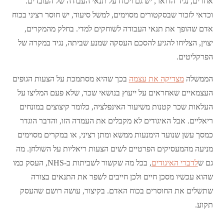
אחרים, נגיד הדואר, יש גם ויכוח על תנאי העבודה של העובדים.
וכדאי לזכור שבסקטורים מסוימים, למשל סיעוד, יש חוסר רציני בכוח
אדם שהופך את תנאי העבודה לשוחקים למדי. בחלק מהמקרים,
יצוין, הצליחו להגיע להסכם העסקה שמנע שביתה, נגיד במקרה של
הפרקליטים.
הממשלה
מצדיקה את עצמה
בכך שהיא מסתמכת על הצעות הגופים
העצמאיים שאחראים על ייעוץ בנושאי שכר, שלא פעם המליצו על
העלאות שכר קטנות משיעור האינפלציה, כלומר קיצוצים במונחים
ריאליים. אבל האיגודים לא מקבלים את העמדה הזו, והדבר הוגדר
כמסך עשן שנועד הימנעות ממשא ומתן רציני, או במקרים מסוימים
מניעה מהמעסיקים הפרטיים לשים הצעות ריאליות על השולחן. מה
גם ש
לדברי האיגודים
, בכל מה שקשור לשביתות ב-NHS, העסק כמו
שהוא עכשיו מסכן חיים ולכן חייבים לשפר את התנאים בצורה
שתשלים את החוסרים בכוח האדם. בקיצור, עושה רושם שהעסק
תקוע.