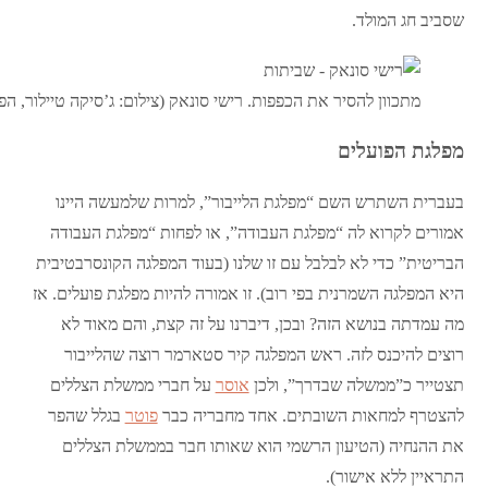
שסביב חג המולד.
מתכוון להסיר את הכפפות. רישי סונאק (צילום: ג’סיקה טיילור, ה
מפלגת הפועלים
בעברית השתרש השם “מפלגת הלייבור”, למרות שלמעשה היינו
אמורים לקרוא לה “מפלגת העבודה”, או לפחות “מפלגת העבודה
הבריטית” כדי לא לבלבל עם זו שלנו (בעוד המפלגה הקונסרבטיבית
היא המפלגה השמרנית בפי רוב). זו אמורה להיות מפלגת פועלים. אז
מה עמדתה בנושא הזה? ובכן, דיברנו על זה קצת, והם מאוד לא
רוצים להיכנס לזה. ראש המפלגה קיר סטארמר רוצה שהלייבור
תצטייר כ”ממשלה שבדרך”, ולכן
אוסר
על חברי ממשלת הצללים
להצטרף למחאות השובתים. אחד מחבריה כבר
פוטר
בגלל שהפר
את ההנחיה (הטיעון הרשמי הוא שאותו חבר בממשלת הצללים
התראיין ללא אישור).