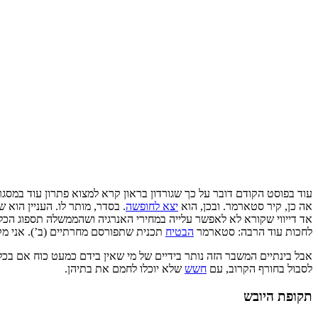
עוד בפוסט הקודם דובר על כך שגורדון בראון קרא למצוא פתרון עוד במס
אה כן, קיר סטארמר. ובכן, הוא
יצא לחופשה
. בסדר, מותר לו. העניין הוא
אד דייווי שקורא לא לאפשר עלייה במחירי האנרגיה ושהממשלה תספוג הכל.
לחכות עוד הרבה: סטארמר
הבטיח
תכנית שתפורסם מחרתיים (ב’). אני מקו
אבל בינתיים המשבר הזה נותר בידיים של מי שאין בידם כמעט כוח אם בכ
לסבול בחורף הקרוב, עם
חשש
שלא יוכלו לחמם את בתיהן.
תקופת היובש