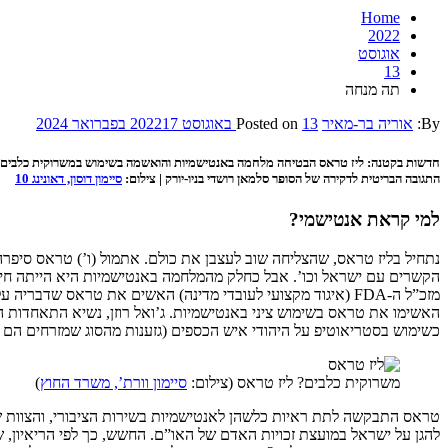
Home
2022
אוגוסט
13
תה מנחה
By:
אוריה בר-מאיר
13 באוגוסט 2022
Posted on
17 בפברואר 2024
חדשות בקטנה: ליז טראס הבטיחה מלחמה באנטישמיות והואשמה בשימוש במשרוקית כלבים נגד הש
התגובה הבריטית לדקירה של הסופר סלמאן רושדי בניו-יורק | צילום:
סיימון דוסון, דאונינג 10
למי קראת אנטישמי?
נתחיל בליז טראס, שהצליחה שוב לעצבן את כולם. אתמול (ו’) טראס סיפרה
הקשרים עם ישראל וכו’. אבל כחלק מהמלחמה באנטישמיות היא הייתה חייבת לציין את ההבטחה הבאה: “היא 
מזכ”ל ה-FDA (איגוד מקצועי לעובדי מדינה) האשים את טראס שד
האשימו את טראס בשימוש ציני באנטישמיות. ג’ואל רוזן, נשיא התאחדות 
כשימוש בסטריאוטיפ על היהודי איש הכספים (גזענות מהסוג שמזרחים הם 
משרוקית כלבים? ליז טראס (צילום:
סיימון וורת’, משרד החוץ
)
טראס התבקשה לתת ראיות כלשהן לאנטישמיות בשירות הציבורי, והצוות 
להגן על ישראל במועצת זכויות האדם של האו”ם. החשש, כך לפי הריאיון,