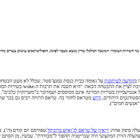
ירות הציבורי. המשבר הכלכלי עדיין נמצא מעבר לפינה, והפוליטיקאים עושים צעדים מדודים 
 ב
הודעה לעיתונות
על נאומה בבית כנסת במנצ’סטר, שכלל לא מעט הבטחות 
תשנה את תרבות ה-woke בשירות המדינה, שמגיעה לכדי אנטישמיות”. העניין הזה
בריה על אנטישמיות בשירות המדינה אינם מבוססים ושמדובר ב”משרוקית כלבים”.
הסטודנטים היהודים,
דרש
מטראס לחזור בה. טראס הרגיזה רבים גם בכך שת
“אנשים חמים”).
שלה סיפק אחת:
ריאיון של טראס לג’ואיש כרוניקל
שפורסם יום קודם (ה’), 
 שהעלה הדרג המקצועי היה שבריטניה תהפוך ל”מבודדת”. עכשיו, מן הסתם