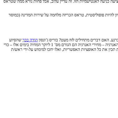
עה כניעה לאנטישמיות הזו. זה עדיין עלוב, אבל פחות נורא ממה שטראס
 להיות פופוליסטית, טראס הכריזה מלחמה על שירות המדינה (כמוסד
. האם דברים מתחילים לזוז מעט? בוריס ג’ונסון
הודה בכך
שהסיוע
שכבר הוכרז כדי לעזור למשקי הבית לא יספיק כדי לעזור עם מה שנראה כמו משבר בהתעצמות. הדבר נאמר יום לאחר שג’ונסון נפגש עם ראשי חברות האנרגיה – מחירי האנרגיה הם הגורם מס’ 1 ליוקר המחיה בימים אלו – כדי
תכין את כל האופציות האפשריות, ואלו יחכו למימוש על-ידי ראש/ת