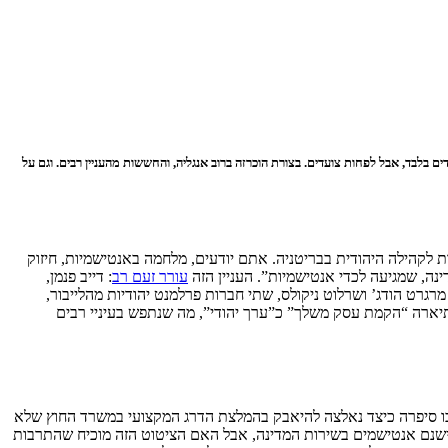
בלבד, אבל לפחות צועדים. בצורת הוכרזה ברוב אנגליה, והחששות מהעניין רבים. וגם על
לקהילה היהודית בבריטניה. אתם יודעים, מלחמה באנטישמיות, חיזוק
עורר זעם רב
: דייב פנמן,
 מרגרט הודג’ ושרלוט ניקולס, שתי חברות פרלמנט יהודיות מהלייבור,
יארה “הקמת עסק משלך” כ”ערך יהודי”, מה שנתפש בעיניי רבים
בו סיפרה כיצד נאלצה להיאבק בהמלצת הדרג המקצועי במשרד החוץ שלא
 ישנם אנטישמים בשירות המדינה, אבל האם הציטוט הזה מוכיח שהתרבות