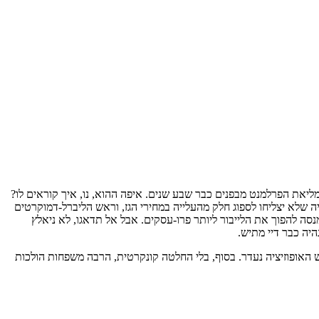
יאת הפרלמנט מבפנים כבר שבע שנים. איפה ההוא, נו, איך קוראים לו?
ה שלא יצליחו לספוג חלק מהעלייה במחירי הגז, וראש הליברל-דמוקרטים
סה להפוך את הלייבור ליותר פרו-עסקים. אבל אל תדאגו, לא ניאלץ
היה כבר דיי מתיש.
 האופוזיציה נעדר. בסוף, בלי החלטה קונקרטית, הרבה משפחות הולכות