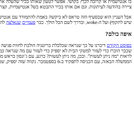
בו אנטישמית או קרובה לכך? בקושי. אפשר לטעון שאותו בכיר שהעלה את ה
ציירה בהודעה לעיתונות. וגם אם אותו בכיר התבטא בשל אנטישמיות, קצ
אבל העניין הוא שבסעיף הזה טראס לא ביקשה באמת להתמודד עם אנטישמיו
שיש לתקוף) ועל ה-woke, ובדרך לשם הכל הולך. כבר
פעמיים
שנאלצה
להגי
איפה כולם?
בפוסט הקודם
דיברנו על כך שנראה שכלכלת בריטניה הולכת לחוות פגיעה 
לראות “מה ניתן לעשות”. ובכן, מה ניתן לעשות? כרגע, עם ג’ונסון כראש
הממשלה הבא/ה, עם הכניסה לתפקיד ב-6 בספטמבר. נקווה שזה יספיק, שכן ב-1 באוקטובר מחירי האנרגיה צפויים לזנק.