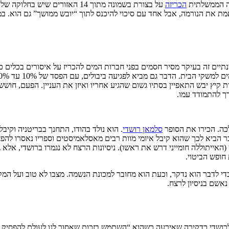
יבה הממשלתית
הכריזה
על בצורת בשמונה מתוך 14 האזורים שיש בחלוקה של אנגליה.
מת את הנורמה, אבל אחד עם סיכוי להיכנס לתוך “יובש ממושך” גם הוא. ב
תיים זה בעיקר מסיר חסמים בפני חברות המים להכריז על איסורים בכלים כ
 קיץ יבש התאפיין בסתיו גשום שהגיע אחריו ואיזן את העניין. הפעם, חוש
 להתמודד עמו.
כה. הכירו את הסופר
סלמאן רושדי
. הוא נולד בהודו, התחנך בבריטניה וקיב
בים לדברי כפירה). הדבר הביא לכך שהוא קיבל איומי מוות רבים מאסלאמיסטים וספרי
ייתוללה חומייני דרש את ראשו). ניסיונות הרצח לא נגמרו ברושדי, אלא ג
חופש הביטוי.
די לדבר הוא נדקר, וכעת הוא מחובר למכונת הנשמה. מצבו לא טוב ועל המקומ
שדי כדקירה שאירעה כשהוא “השתמש בזכות שאסור לנו לעולם להפסיק להג