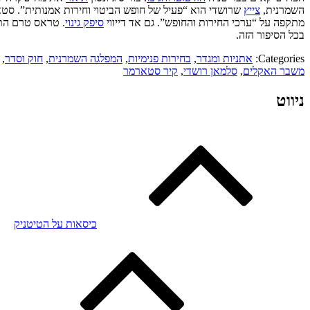
השמרנית,
צייץ
שרושדי הוא “פעיל של חופש הביטוי וחירות אמנותית”. סטא
מתקפה על “ערכי החירות והחופש”. גם אד דייווי
סיפק גינוי
. טראס טרם התי
בכל הסיפור הזה.
Categories:
אתניות ומגדר
,
בחירות פנימיות
,
המפלגה השמרנית
,
חוק וסדר
,
משבר האקלים
,
סלמאן רושדי
,
קיר סטארמר
ניווט
כיסאות על הטיטניק