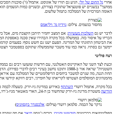
אחרי
גל החום של יולי
, הגיע גם תורו של אוגוסט. אתמול (ו’) סוכנות הסב
ממושך” (בשניים יש פוטנציאל שתוכרז בצורת), ובשניים כמות הגשמים תוא
האומה המרכזית של הממלכה כתמול שלשום.
מחסור בגשמים. צילום:
גוידיון מ’ ויליאמס
לדבר יש גם
השלכות מעשיות
: אם המצב יחמיר תיתכן הקצבת מים, אבל בינ
את הביטחון התזונתי של המדינה. הפעם ישנו גם חשש נוסף: בפעמים קודמות
יימשך גם בסתיו. נראה כמו עוד משבר שהממשלה שתוקם בספטמבר תצטרך
רצח פוליטי
וכעת לצד השני של האוקיינוס האטלנטי, עם חדשות שזעזעו רבים גם בממל
השטניות” שראה אור ב-1988 ותוכנו נחשב בעיניי ר
תחת הגנה, מה שגרם למשבר ביחסים הדיפלומטיים של הממלכה עם איראן (הא
מהמנהיגים המוסלמים הצטרפו לקריאתו של חומייני, רבים דווקא קידשו את 
בכל מקרה, אתמול רושדי
השתתף
באירוע במדינת ניו-יורק. כשעלה לבמה כ
הודיעה
משטרת מדינת ניו-יורק שהחשוד בן ה-24, האדי מאטאר מניו-ג’רזי, נאשם בניסיון לרצח.
נדקר על הבמה. סלמאן רושדי (צילום:
אלכסנדר בקסווניס
)
הפוליטיקאים בבריטניה
הזדעזעו והגיבו
. בוריס ג’ונסון
תיאר
את מה שקרה לרו