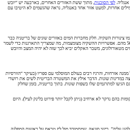
לפי הסוכנות
, מתוך ששת האזורים האחרים, בארבעה יש “יובש
מילים אחרות, למעט אזור אחד באנגליה, נראה שהגשמים לא היטיבו עם
מו צינורות השקיה. חלק מחברות המים באזורים שונים של בריטניה כבר
הכריזו על איסור כזה. בממשלה בכל מקרה הבהירו שאין סכנה באספקת המים למשקי הבית. הדבר גם מביא לפגיעה ביבולים, עם הפסד של 10% עד 50% מהם. אפשרויות ההשקיה מצומצמות, מה שמצריך התארגנות כדי לשמר
שים מטאורולוגים, משבר האקלים יביא לכך שזה לא יהיה המצב והיובש
ל ממנה אזרחות, והרגיז רבים בעולם המוסלמי עם ספריו (בעיקר “הוורסיות
ו נאסרו להפצה במדינות שונות. הדבר אילץ את המשטרה הבריטית לשים את רושדי
ם הגיעו למתרגמים שלו בשפות שונות. בתוך בריטניה, בזמן שחלק
ות בהם נדקר לא ארחיב (ניתן לקבל יותר פירוט בלינק לעיל). היום
ן עליה”. רישי סונאק, שמתמודד מול ליז טראס על ראשות המפלגה