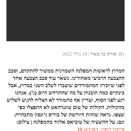
Posted
By:
אוריה בר-מאיר
19 ביולי 2022
on
המרוץ לראשות המפלגה השמרנית ממשיך להתקדם, וסבב
ההצבעה הרביעי מאחורינו. נשאר עוד סבב הצבעה אחד
לפני שיוכרזו המתמודדים שיעברו לשלב השני במרוץ, אבל
בינתיים כמה תובנות על מה שהתרחש היום (ג’). אנחנו
רגע לפני הסוף, ועדיין אף מתמודד לא הצליח להגיע לשליש
מהקולות. הקולות של טום טוגנדהאט לא התפצלו כפי
שצפו. נראה שזהות היורשת של בוריס ג’ונסון מתבהרת.
וגם: על ההשעיה של טוביאס אלווד מהמפלגה | צילום:
סיימון דוסון, דאונינג 10