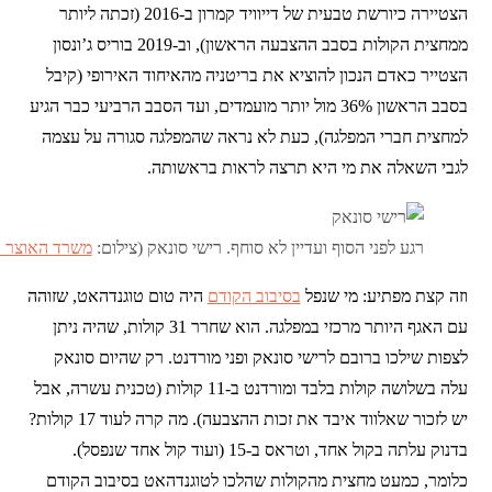
הצטיירה כיורשת טבעית של דייוויד קמרון ב-2016 (זכתה ליותר
ממחצית הקולות בסבב ההצבעה הראשון), וב-2019 בוריס ג’ונסון
הצטייר כאדם הנכון להוציא את בריטניה מהאיחוד האירופי (קיבל
בסבב הראשון 36% מול יותר מועמדים, ועד הסבב הרביעי כבר הגיע
למחצית חברי המפלגה), כעת לא נראה שהמפלגה סגורה על עצמה
לגבי השאלה את מי היא תרצה לראות בראשותה.
רגע לפני הסוף ועדיין לא סוחף. רישי סונאק (צילום:
משרד האוצר ה
וזה קצת מפתיע: מי שנפל
בסיבוב הקודם
היה טום טוגנדהאט, שזוהה
עם האגף היותר מרכזי במפלגה. הוא שחרר 31 קולות, שהיה ניתן
לצפות שילכו ברובם לרישי סונאק ופני מורדנט. רק שהיום סונאק
עלה בשלושה קולות בלבד ומורדנט ב-11 קולות (טכנית עשרה, אבל
יש לזכור שאלווד איבד את זכות ההצבעה). מה קרה לעוד 17 קולות?
בדנוק עלתה בקול אחד, וטראס ב-15 (ועוד קול אחד שנפסל).
כלומר, כמעט מחצית מהקולות שהלכו לטוגנדהאט בסיבוב הקודם