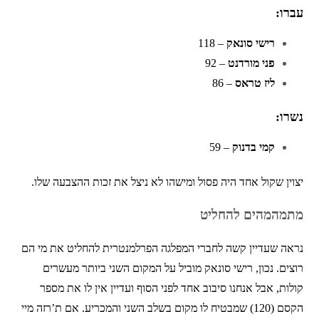
עברו:
רישי סונאק
– 118
פני מורדנט
– 92
ליז טראס
– 86
נשרו:
קמי בדנוק
– 59
יצוין שקול אחד היה פסול ומישהו לא ניצל את זכות ההצבעה שלו.
מתמהמהים להחליט
נראה שעדיין קשה לחברי המפלגה הפרלמנטרית להחליט את מי הם
רוצים. נכון, רישי סונאק מוביל על המקום השני ביותר מעשרים
קולות, אבל אנחנו סיבוב אחד לפני הסוף ועדיין אין לו את מספר
הקסם (120) שמבטיח לו מקום בשלב השני והמכריע. אם ת’רזה מיי