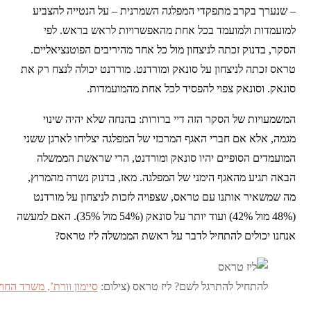
– שנערך בקרב מתפקדי המפלגה השמרנית – על הנטייה להצביע
למועמדות ולמועמד בכל אחת מהאפשרויות לראש בראש. לפי
הסקר, בדנוק זכתה לניצחון מול כל אחד מהיריבים הפוטנציאליים.
טראס זכתה לניצחון על סונאק ומורדנט. מורדנט יכולה לנצח רק את
סונאק. וסונאק צפוי להפסיד לכל אחת מהמועמדות.
המשמעויות של הסקר הזה דיי ברורות: בהנחה שלא יהיה שינוי
מגמה, אלא אם חברי האגף המרכזי של המפלגה יצליחו לארגן ששני
המועמדים הסופיים יהיו סונאק ומורדנט, הרי שראשת הממשלה
הבאה תגיע מהאגף הימני של המפלגה. מאז, בדנוק נשרה מהמרוץ,
מה שמשאיר אותנו עם טראס, שצפויה לזכות לניצחון על מורדנט
(48% מול 42%) ועוד יותר על סונאק (54% מול 35%). האם למעשה
אנחנו יכולים להתחיל לדבר על ראשת הממשלה ליז טראס?
להתחיל להתרגל לשם? ליז טראס (צילום:
סיימון וורת’, משרד החו