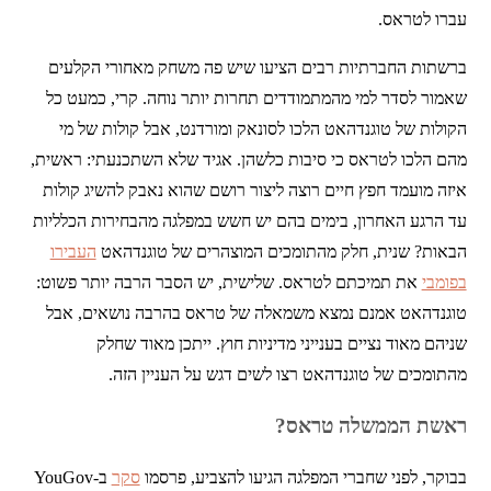
עברו לטראס.
ברשתות החברתיות רבים הציעו שיש פה משחק מאחורי הקלעים
שאמור לסדר למי מהמתמודדים תחרות יותר נוחה. קרי, כמעט כל
הקולות של טוגנדהאט הלכו לסונאק ומורדנט, אבל קולות של מי
מהם הלכו לטראס כי סיבות כלשהן. אגיד שלא השתכנעתי: ראשית,
איזה מועמד חפץ חיים רוצה ליצור רושם שהוא נאבק להשיג קולות
עד הרגע האחרון, בימים בהם יש חשש במפלגה מהבחירות הכלליות
הבאות? שנית, חלק מהתומכים המוצהרים של טוגנדהאט
העבירו
בפומבי
את תמיכתם לטראס. שלישית, יש הסבר הרבה יותר פשוט:
טוגנדהאט אמנם נמצא משמאלה של טראס בהרבה נושאים, אבל
שניהם מאוד נציים בענייני מדיניות חוץ. ייתכן מאוד שחלק
מהתומכים של טוגנדהאט רצו לשים דגש על העניין הזה.
ראשת הממשלה טראס?
בבוקר, לפני שחברי המפלגה הגיעו להצביע, פרסמו
סקר
ב-YouGov