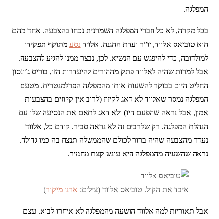
המפלגה.
בכל מקרה, לא כל חברי המפלגה השמרנית נכחו בהצבעה. אחד מהם
הוא טוביאס אלווד, יו”ר ועדת ההגנה. אלווד
נסע
מתוקף תפקידו
למולדובה, כדי להיפגש עם הנשיא. לכן, נבצר ממנו להגיע להצבעה.
אבל למרות שהיה לאלווד פתק מההורים להיעדרות הזו, בוריס ג’ונסון
החליט היום בבוקר להשעות אותו מהמפלגה הפרלמנטרית. מטעם
המפלגה נמסר שאלווד לא דאג לקיזוז (לרוב אין קיזוזים בהצבעות
אמון, אבל נראה שהפעם היו) ולא דאג לתאם את הנסיעה שלו עם
הנהלת המפלגה. רק שלרבים זה לא נראה סביר. קודם כל, אלווד
נעדר מהצבעה שהיה ברור לכולם שהממשלה תנצח בה כמו גדולה.
נראה שהשעיה מהמפלגה היא עונש קצת מחמיר.
איבד את הקול. טוביאס אלווד (צילום:
ארנו מיקור
)
אבל תאוריות למה אלווד הושעה מהמפלגה לא איחרו לבוא. עצם