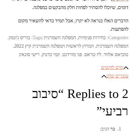
דומים, שיוכלו להסתיר לפחות חלק מהבקעים במפלגה.
הדברים האלו כנראה לא יקרו, אבל תמיד כדאי להשאיר מקום
להפתעות.
Categories:
בחירות פנימיות
,
המפלגה השמרנית
Tags:
בוריס ג'ונסון
,
המפלגה השמרנית
,
המרוץ לראשות המפלגה השמרנית קיץ 2022
,
טוביאס אלווד
,
ליז טראס
,
פני מורדנט
,
קמי בדנוק
,
רישי סונאק
ניווט
ימים לוהטים
עוברים שלב
2 Replies to “סיבוב
רביעי”
בר
הגיב: