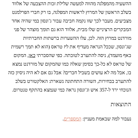
ההשעיה מהמפלגה מהווה למעשה שלילת זכות ההצבעה של אלווד
בשלב הראשון של המרוץ לראשות המפלגה, בו רק חברי הפרלמנט
מצביעים. מעבר לכך שזו נקמה חביבה עבור ג’ונסון במי שהיה אחד
המבקרים הרציניים שלו מבית, אלווד הוא גם תומך מוצהר של פני
מורדנט במרוץ הזה. לכן, עלו ההשערות ברשתות החברתיות
שג’ונסון, שככל הנראה מעדיף את ליז טראס (הוא לא תמך רשמית
באף מועמד), ניסה להתערב לטובתה. כפי שהסברתי
כאן
, המקום
של טראס לא כל-כך בסימן שאלה כמו שהמקום של מורדנט נמצא
בו, אבל מה לא עושים בשביל חברים? אבל גם אם לא היה ניסיון כזה
להתערב בבחירות, השורה התחתונה נשארת: האלקטורט בשלב
הנוכחי ירד ל-357 איש וג’ונסון נראה כמי שנמצא בהתקף טנטרום.
התוצאות
נעבור למה שבאמת מעניין:
המספרים
.