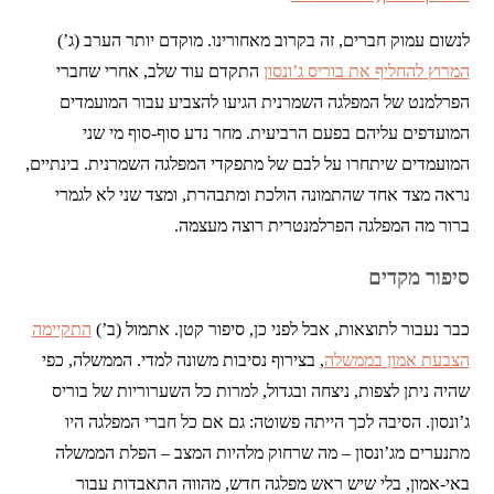
לנשום עמוק חברים, זה בקרוב מאחורינו. מוקדם יותר הערב (ג’)
המרוץ להחליף את בוריס ג’ונסון
התקדם עוד שלב, אחרי שחברי
הפרלמנט של המפלגה השמרנית הגיעו להצביע עבור המועמדים
המועדפים עליהם בפעם הרביעית. מחר נדע סוף-סוף מי שני
המועמדים שיתחרו על לבם של מתפקדי המפלגה השמרנית. בינתיים,
נראה מצד אחד שהתמונה הולכת ומתבהרת, ומצד שני לא לגמרי
ברור מה המפלגה הפרלמנטרית רוצה מעצמה.
סיפור מקדים
כבר נעבור לתוצאות, אבל לפני כן, סיפור קטן. אתמול (ב’)
התקיימה
הצבעת אמון בממשלה
, בצירוף נסיבות משונה למדי. הממשלה, כפי
שהיה ניתן לצפות, ניצחה ובגדול, למרות כל השערוריות של בוריס
ג’ונסון. הסיבה לכך הייתה פשוטה: גם אם כל חברי המפלגה היו
מתנערים מג’ונסון – מה שרחוק מלהיות המצב – הפלת הממשלה
באי-אמון, בלי שיש ראש מפלגה חדש, מהווה התאבדות עבור