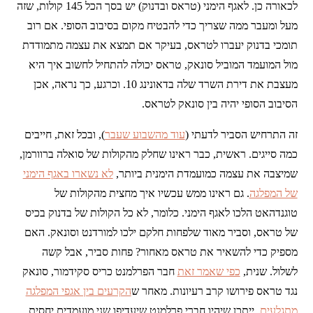
לכאורה כן. לאגף הימני (טראס ובדנוק) יש בסך הכל 145 קולות, שזה
מעל ומעבר ממה שצריך כדי להבטיח מקום בסיבוב הסופי. אם רוב
תומכי בדנוק יעברו לטראס, בעיקר אם תמצא את עצמה מתמודדת
מול המועמד המוביל סונאק, טראס יכולה להתחיל לחשוב איך היא
מעצבת את דירת השרד שלה בדאונינג 10. וכרגע, כך נראה, אכן
הסיבוב הסופי יהיה בין סונאק לטראס.
זה התרחיש הסביר לדעתי (
עוד מהשבוע שעבר
), ובכל זאת, חייבים
כמה סייגים. ראשית, כבר ראינו שחלק מהקולות של סואלה ברוורמן,
שמיצבה את עצמה כמועמדת הימנית ביותר,
לא נשארו באגף הימני
של המפלגה
. גם ראינו ממש עכשיו איך מחצית מהקולות של
טוגנדהאט הלכו לאגף הימני. כלומר, לא כל הקולות של בדנוק בכיס
של טראס, וסביר מאוד שלפחות חלקם ילכו למורדנט וסונאק. האם
מספיק כדי להשאיר את טראס מאחור? פחות סביר, אבל קשה
לשלול. שנית,
כפי שאמר זאת
חבר הפרלמנט כריס סקידמור, סונאק
נגד טראס פירושו קרב רעיונות. מאחר ש
הקרעים בין אגפי המפלגה
מתגלעים
, ייתכן שיהיו חברי פרלמנט שיעדיפו שני מועמדים יחסית