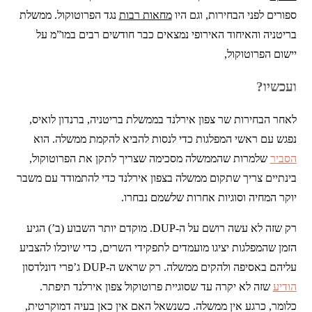
ספורים לפני הבחירות, וגם היו
מחאות רבות
נגד הפרוטוקול. ממשלת
בריטניה והאיחוד האירופי נמצאים כבר חודשים רבים במו”מ על
יישום הפרוטוקול,
ועכשיו?
לאחר הבחירות שר צפון אירלנד בממשלת בריטניה, ברנדון לואיס,
נפגש עם ראשי המפלגות כדי לנסות להביא להקמת ממשלה. הוא
הסביר
שלמרות שהממשלה מסכימה שצריך לתקן את הפרוטוקול,
בינתיים צריך שתקום ממשלה בצפון אירלנד כדי להתמודד עם משבר
יוקר המחיה וסוגיות אחרות שלשמם נבחרו.
רק שזה לא עשה רושם על ה-DUP. מוקדם יותר השבוע (ב’) הגיע
הזמן שהמפלגות יציגו מועמדים לתפקידי השרים, כדי שיוכלו להצביע
עליהם באסיפה ולהקים ממשלה. רק שראש ה-DUP ג’פרי דונלדסון
הודיע
שזה לא יקרה עד שסוגיית פרוטוקול צפון אירלנד תיפתר.
כלומר, כרגע אין ממשלה. כשנשאל האם אין כאן בעיה דמוקרטית,