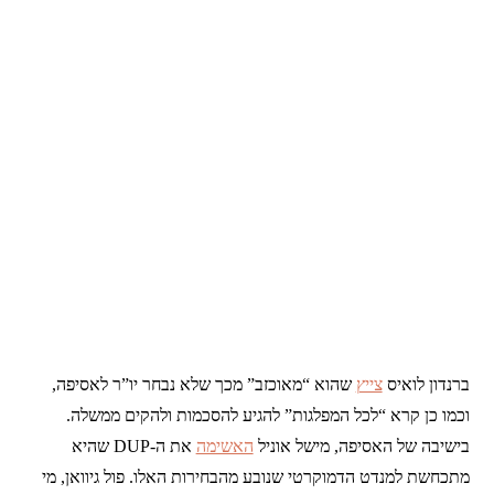
ברנדון לואיס
צייץ
שהוא “מאוכזב” מכך שלא נבחר יו”ר לאסיפה,
וכמו כן קרא “לכל המפלגות” להגיע להסכמות ולהקים ממשלה.
בישיבה של האסיפה, מישל אוניל
האשימה
את ה-DUP שהיא
מתכחשת למנדט הדמוקרטי שנובע מהבחירות האלו. פול גיוואן, מי