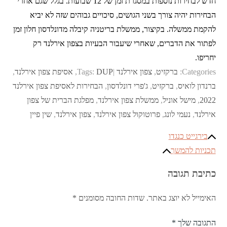
חדש לבחירות נוספות במסגרת זמן של 12 שבועות. בגלל שגם אחרי
הבחירות יהיה צורך בשני הגושים, סיכויים גבוהים שזה לא יביא
להקמת ממשלה. בקיצור, ממשלת בריטניה קיבלה מדונלדסון חלון זמן
לפתור את הדברים, שאחרי שיעבור הבעיות בצפון אירלנד רק
יחריפו.
Categories:
ברקזיט
,
צפון אירלנד
DUP
Tags:
,
אסיפת צפון אירלנד
,
ברנדון לואיס
,
ברקזיט
,
ג'פרי דונלדסון
,
הבחירות לאסיפת צפון אירלנד
2022
,
מישל אוניל
,
ממשלת צפון אירלנד
,
מפלגת הברית של צפון
אירלנד
,
נעמי לונג
,
פרוטוקול צפון אירלנד
,
צפון אירלנד
,
שין פיין
ניווט
בירגייט כנגדו
תכניות להמשך
כתיבת תגובה
האימייל לא יוצג באתר.
שדות החובה מסומנים
*
התגובה שלך
*