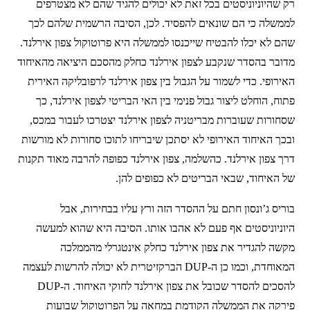
רק שהיוניוניסטים בכל זאת לא יכולים להגיד שהם לא מצטרפים
לממשלה כי הם שונאים להפסיד. לכן, הסיבה הרשמית שלהם לכך
שהם לא יכלו להבטיח שייכנסו לממשלה היא פרוטוקול צפון אירלנד.
מדובר בהסדר שנקבע לצפון אירלנד כחלק מהסכם היציאה מהאיחוד
האירופי. כדי לשמור על הגבול בין צפון אירלנד לרפובליקה האירית
פתוח, הוחלט ליצור גבול פנימי בין האי הבריטי לצפון אירלנד, כך
שסחורות שעוברות מבריטניה לצפון אירלנד יצטרכו לעבור במכס,
ובכך האיחוד האירופי לא יסתכן שיבריחו לתוכו סחורות לא מורשות
דרך צפון אירלנד. כהשלמה, צפון אירלנד כפופה להרבה מאוד תקנות
של האיחוד, שבאי הבריטים לא כפופים להן.
בוריס ג’ונסון חתם על ההסדר הזה ורץ עליו בבחירות, אבל
היוניוניסטים אף פעם לא אהבו אותו. הסיבה היא שהוא למעשה
מקשה להגדיר את צפון אירלנד כחלק אינטגרלי מהממלכה
המאוחדת, וכמו כן ה-DUP הברקזיטרית לא יכולה להרשות לעצמה
להסכים להסדר שכובל את צפון אירלנד לחוקי האיחוד. ה-DUP
פירקה
את הממשלה הקודמת במחאה על הפרוטוקול שבועות