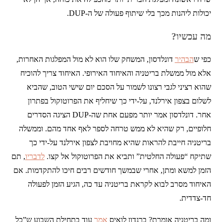
יכולות ליהנות מכך בלי שיתוף פעולה של ה-DUP.
מה עכשיו?
כפי ש
הבהיר
דונלדסון, המשחק שלו הוא לא מול המפלגות האחרות,
אלא מול ממשלת בריטניה והאיחוד האירופי. האיחוד צריך להוכיח
שהוא רציני לגבי רצונו לשמור על הסכם יום שישי הטוב, שהביא
לשלום בצפון אירלנד, על-ידי כך שיחליף את הפרוטוקול בפתרון
אחר. דונלדסון אמר יותר מפעם אחת שה-DUP הציגה הסדרים
חלופיים, רק שהיא לא ממש טרחה לספר לאף אחד מהם. וממשלה
בריטניה חייבת להראות שהיא מחויבת לצפון אירלנד על-ידי כך
שתיקח “פעולה החלטית” ותביא את הפרוטוקול אל קצו.
לדבריו
, תם
הזמן למשא ומתן, אחרי שבמשך חודשים רבים חיכו להתקדמות. אם
האיחוד מסרב לבוא לקראת בריטניה עד כה, הגיע הזמן לפעולה
חד-צדדית.
ומה בריטניה אומרת? ברנדון לואיס
אמר
עוד בתחילת השבוע ש”כל