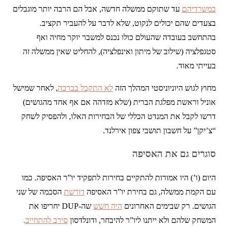
במשרדיהם
עד שתוקם ממשלה חדשה, אבל הם הרבה יותר מוגבלים
בצעדים שהם יכולים לנקוט, שלא לדבר על להעביר תקציב.
בהתחשב בעובדה שהעולם כולו נכנס למשבר יוקר מחיה ואף
סטגפלציה (שילוב של מיתון ואינפלציה), להחליט שאין ממשלה זה
בעייתי מאוד.
מחוץ לגוש היוניוניסטי המהלך הזה
לא התקבל בברכה
, לאחר שמישל
אוניל וראשת מפלגת הברית (שלא מזדהה אם אף אחד מהגושים)
דרשו לקבל את המנדט הכללי של הבחירות האלו, ולהפסיק לשחק
“צ’יקן” על חשבון תושבי צפון אירלנד.
סוגרים גם את האסיפה
היום (ו’) היו אמורות להתקיים בחירות לתפקיד יו”ר האסיפה. כמו
עם הקמת ממשלה, גם בחירת יו”ר האסיפה
דורשת
הסכמה של שני
הגושים. רק שבימים האחרונים
היה חשש
שה-DUP יחריפו את
המשחק שלהם ולא ייתנו ליו”ר להיבחר, ודונלדסון
סירב להתחייב
.