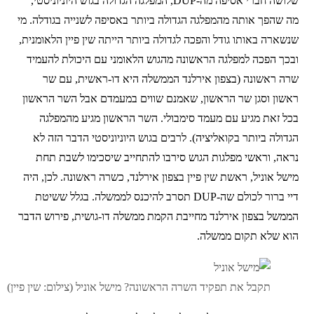
שלושה חברי אסיפה מה-DUP, המפלגה הגדולה בגוש היוניוניסטי,
מה שהפך אותה מהמפלגה הגדולה ביותר באסיפה לשנייה בגודלה. מי
שנשארה באותו גודל והפכה לגדולה ביותר הייתה שין פיין הלאומנית,
ובכך הפכה למפלגה הראשונה מהגוש הלאומני עם היכולת להעמיד
שרה ראשונה (בצפון אירלנד הממשלה היא דו-ראשית, עם שר
ראשון וסגן שר הראשון, שאמנם שווים במעמדם אבל השר הראשון
בכל זאת מגיע עם מעמד סימבולי. השר הראשון מגיע מהמפלגה
הגדולה ביותר בקואליציה). לרבים בגוש היוניוניסטי הדבר הזה לא
נראה, וראשי מפלגות הגוש סירבו להתחייב שיסכימו לשבת תחת
מישל אוניל, ראשת שין פיין בצפון אירלנד, כשרה ראשונה. לכן, היה
דיי ברור לכולם שה-DUP תסרב להיכנס לממשלה. בגלל ששיטת
הממשל בצפון אירלנד מחייבת הקמת ממשלה דו-גושית, פירוש הדבר
הוא שלא תקום ממשלה.
תקבל את תפקיד השרה הראשונה? מישל אוניל (צילום: שין פיין)