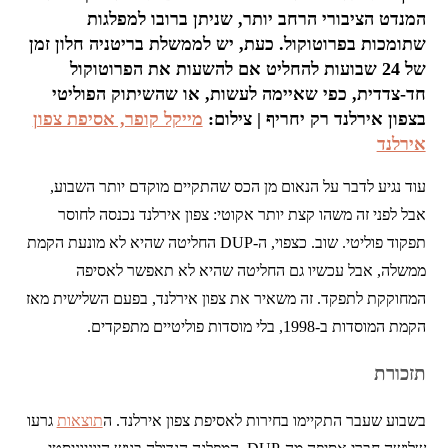
המנדט הציבורי הרחב יותר, שניתן ברובו למפלגות
שתומכות בפרוטוקול. כעת, יש לממשלת בריטניה חלון זמן
של 24 שבועות להחליט אם להשעות את הפרוטוקול
חד-צדדית, כפי שאיימה לעשות, או שהשיתוק הפוליטי
בצפון אירלנד רק יחריף | צילום:
מייקל קופר, אסיפת צפון
אירלנד
עוד נגיע לדבר על הנאום מן הכס שהתקיים מוקדם יותר השבוע,
אבל לפני זה משהו קצת יותר אקוטי: צפון אירלנד נכנסה לחוסר
תפקוד פוליטי. שוב. כצפוי, ה-DUP החליטה שהיא לא מונעת הקמת
ממשלה, אבל עכשיו גם החליטה שהיא לא תאפשר לאסיפה
המחוקקת לתפקד. זה משאיר את צפון אירלנד, בפעם השלישית מאז
הקמת המוסדות ב-1998, בלי מוסדות פוליטיים מתפקדים.
תזכורת
בשבוע שעבר התקיימו בחירות לאסיפת צפון אירלנד. ה
תוצאות
גרעו