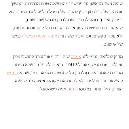
שהיה השר הראשון עד פרישתו מהממשלה טרם הבחירות, המשיך
את הקו של דונלדסון וטען למנדט של המפלגה לפעול נגד הפרוטוקול.
כמו כן אמר (בדומה לדברים שדונלדסון מדגיש שוב ושוב),
שהמערכת הפוליטית בצפון אירלנד עובדת על קונצנזוס והסכמות,
ולא על רוב פשוט, וגם הזכיר ששין פיין
מנעה הקמת ממשלה
במשך
שלוש שנים.
מחוץ למליאה, נעמי לונג
אמרה
שזה “יום מאוד עצוב לתושבי צפון
אירלנד, ויום מביש מאוד ל-DUP”. היא קבלה על כך שלא הייתה
מסוגלת לאתגר את דונלדסון על החלטתו במליאה, כיוון שהוא
החליט
להישאר חבר פרלמנט ולא לקחת את מקומו באסיפה עד שנושא
הפרוטוקול ייפתר. במקומו
נכנסה
אמה ליטל-פנגלי.