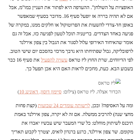
האופציות על השולחן”. ההעדפה היא לפתור את העניין במו”מ, אבל
אם לא תהיה בררה אז יופעל סעיף 16. מדובר בסעיף שמאפשר
באופן חד-צדדי להשעות את הפרוטוקול או חלקים ממנו, במקרה של
פגיעה באחד הצדדים. בריטניה תוכל לטעון לפגיעה כזו, אבל זה גם
אומר שהאיחוד האירופי עלול לסגור את הגבול בין צפון אירלנד
לרפובליקה, גבול שפתיחתו היא נדבך מרכזי בהסכם יום שישי הטוב.
לפי הדיווחים, שרת החוץ ליז טראס
עשויה להפעיל
את סעיף 16 כבר
בשבוע הבא. כעת, מחכים לראות האם היא אכן תפעל כך.
הכדור אצלה. ליז טראס (צילום:
סיימון דוסון, דאונינג 10
)
ומה על האסיפה? ובכן,
לרשותה עומדים 24 שבועות
(קצת פחות
מחצי שנה) להרכיב ממשלה. אם זה לא יקרה, צפון אירלנד באמת
תיכנס לשיתוק מוחלט: כל שרי המעבר שיש עכשיו יאבדו את
מקומם. שר צפון אירלנד, כרגע ברנדון לואיס, יצטרך לקבוע תאריך