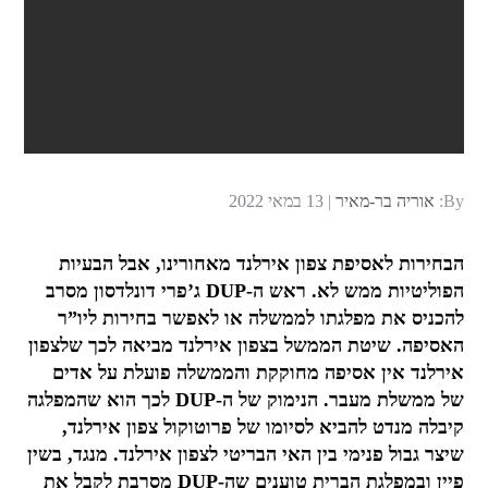
Posted
By:
אוריה בר-מאיר
13 במאי 2022
on
הבחירות לאסיפת צפון אירלנד מאחורינו, אבל הבעיות
הפוליטיות ממש לא. ראש ה-DUP ג’פרי דונלדסון מסרב
להכניס את מפלגתו לממשלה או לאפשר בחירות ליו”ר
האסיפה. שיטת הממשל בצפון אירלנד מביאה לכך שלצפון
אירלנד אין אסיפה מחוקקת והממשלה פועלת על אדים
של ממשלת מעבר. הנימוק של ה-DUP לכך הוא שהמפלגה
קיבלה מנדט להביא לסיומו של פרוטוקול צפון אירלנד,
שיצר גבול פנימי בין האי הבריטי לצפון אירלנד. מנגד, בשין
פיין ובמפלגת הברית טוענים שה-DUP מסרבת לקבל את