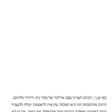
כפי ש
ציין
הכתב לענייני צפון אירלנד של סקיי ניוז, דייוויד בלווינס,
הרבה מהתוכחה הזו היא תסכול: שין פיין לראשונה יכולה להעמיד
שרה ראשונה ומפלגת הברית יותר מהכפילה את כוחה, אך הן לא