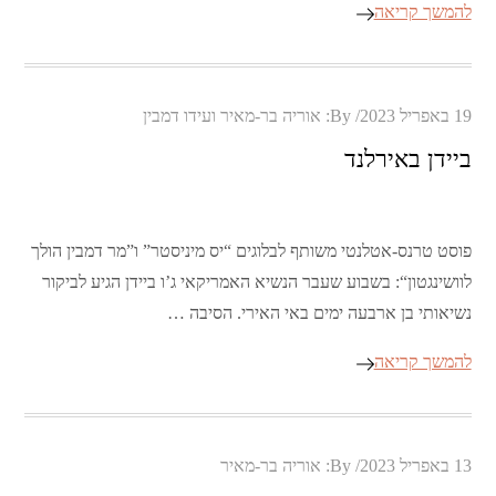
להמשך קריאה
Posted
19 באפריל 2023
By:
אוריה בר-מאיר ועידו דמבין
on
ביידן באירלנד
פוסט טרנס-אטלנטי משותף לבלוגים “יס מיניסטר” ו”מר דמבין הולך
לוושינגטון“: בשבוע שעבר הנשיא האמריקאי ג’ו ביידן הגיע לביקור
נשיאותי בן ארבעה ימים באי האירי. הסיבה …
להמשך קריאה
Posted
13 באפריל 2023
By:
אוריה בר-מאיר
on