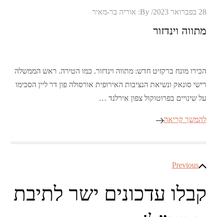
Posted
28 בפברואר 2023
By:
אוריה בר-מאיר
on
מתווה וינדזור
הכירו מונח ברקזיט חדש: מתווה וינדזור. כמו הטירה. ראש הממשלה
רישי סונאק ונשיאת הנציבות האירופית אורסולה פון דר ליין הסכימו
על שינויים בפרוטוקול צפון אירלנד …
להמשך קריאה
ניווט
Previous
קבלו עדכונים ישר לתיבת