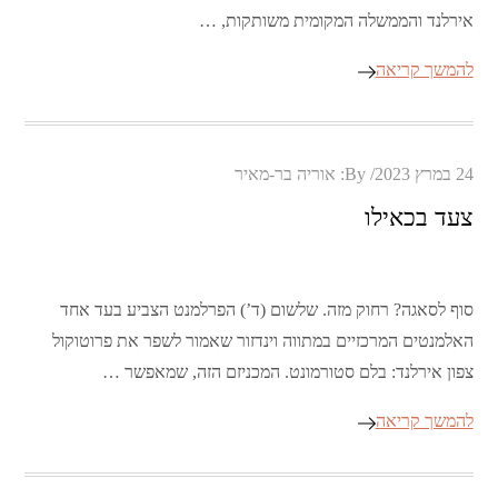
אירלנד והממשלה המקומית משותקות, …
להמשך קריאה
Posted
24 במרץ 2023
By:
אוריה בר-מאיר
on
צעד בכאילו
סוף לסאגה? רחוק מזה. שלשום (ד’) הפרלמנט הצביע בעד אחד
האלמנטים המרכזיים במתווה וינדזור שאמור לשפר את פרוטוקול
צפון אירלנד: בלם סטורמונט. המכניזם הזה, שמאפשר …
להמשך קריאה