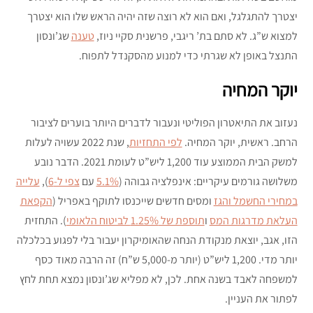
יצטרך להתגלגל, ואם הוא לא רוצה שזה יהיה הראש שלו הוא יצטרך
למצוא ש”ג. לא סתם בת’ ריגבי, פרשנית סקיי ניוז,
טענה
שג’ונסון
התנצל באופן לא שגרתי כדי למנוע מהסקנדל לתפוח.
יוקר המחיה
נעזוב את התיאטרון הפוליטי ונעבור לדברים היותר בוערים לציבור
הרחב. ראשית, יוקר המחיה.
לפי התחזיות
, שנת 2022 עשויה לעלות
למשק הבית הממוצע עוד 1,200 ליש”ט לעומת 2021. הדבר נובע
משלושה גורמים עיקריים: אינפלציה גבוהה (
5.1%
עם
צפי ל-6
),
עלייה
במחירי החשמל והגז
ומסים חדשים שייכנסו לתוקף באפריל (
הקפאת
העלאת מדרגות המס
ו
תוספת של 1.25% לביטוח הלאומי
). התחזית
הזו, אגב, יוצאת מנקודת הנחה שהאומיקרון יעבור בלי לפגוע בכלכלה
יותר מדי. 1,200 ליש”ט (יותר מ-5,000 ש”ח) זה הרבה מאוד כסף
למשפחה לאבד בשנה אחת. לכן, לא מפליא שג’ונסון נמצא תחת לחץ
לפתור את העניין.