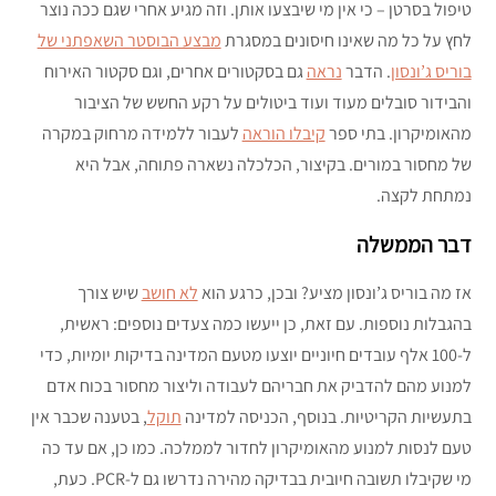
טיפול בסרטן – כי אין מי שיבצעו אותן. וזה מגיע אחרי שגם ככה נוצר
לחץ על כל מה שאינו חיסונים במסגרת
מבצע הבוסטר השאפתני של
בוריס ג’ונסון
. הדבר
נראה
גם בסקטורים אחרים, וגם סקטור האירוח
והבידור סובלים מעוד ועוד ביטולים על רקע החשש של הציבור
מהאומיקרון. בתי ספר
קיבלו הוראה
לעבור ללמידה מרחוק במקרה
של מחסור במורים. בקיצור, הכלכלה נשארה פתוחה, אבל היא
נמתחת לקצה.
דבר הממשלה
אז מה בוריס ג’ונסון מציע? ובכן, כרגע הוא
לא חושב
שיש צורך
בהגבלות נוספות. עם זאת, כן ייעשו כמה צעדים נוספים: ראשית,
ל-100 אלף עובדים חיוניים יוצעו מטעם המדינה בדיקות יומיות, כדי
למנוע מהם להדביק את חבריהם לעבודה וליצור מחסור בכוח אדם
בתעשיות הקריטיות. בנוסף, הכניסה למדינה
תוקל
, בטענה שכבר אין
טעם לנסות למנוע מהאומיקרון לחדור לממלכה. כמו כן, אם עד כה
מי שקיבלו תשובה חיובית בבדיקה מהירה נדרשו גם ל-PCR. כעת,