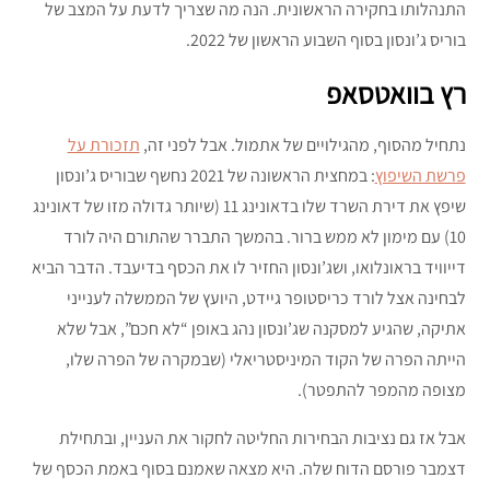
התנהלותו בחקירה הראשונית. הנה מה שצריך לדעת על המצב של
בוריס ג’ונסון בסוף השבוע הראשון של 2022.
רץ בוואטסאפ
נתחיל מהסוף, מהגילויים של אתמול. אבל לפני זה,
תזכורת על
פרשת השיפוץ
: במחצית הראשונה של 2021 נחשף שבוריס ג’ונסון
שיפץ את דירת השרד שלו בדאונינג 11 (שיותר גדולה מזו של דאונינג
10) עם מימון לא ממש ברור. בהמשך התברר שהתורם היה לורד
דייוויד בראונלואו, ושג’ונסון החזיר לו את הכסף בדיעבד. הדבר הביא
לבחינה אצל לורד כריסטופר גיידט, היועץ של הממשלה לענייני
אתיקה, שהגיע למסקנה שג’ונסון נהג באופן “לא חכם”, אבל שלא
הייתה הפרה של הקוד המיניסטריאלי (שבמקרה של הפרה שלו,
מצופה מהמפר להתפטר).
אבל אז גם נציבות הבחירות החליטה לחקור את העניין, ובתחילת
דצמבר פורסם הדוח שלה. היא מצאה שאמנם בסוף באמת הכסף של