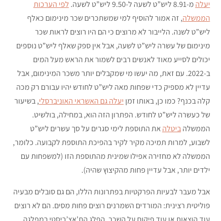
יעלה
מ-8.91 ליש”ט לשעה ל-9.50 ליש”ט לשעה.
לפי הערכות
הממשלה
, זה אמור להוסיף למי שמשתכרים שכר מינימום כאלף
ליש”ט לשנה. הלייבור לא מרוצים כי הם היו רוצים לראות שכר
מינימום של עשרה ליש”ט לשעה, אבל אין ספק שאלף ליש”ט נוספים
יכולים לסייע מאוד לאנשים רבים לשמור את הראש מעל המים
ב-2022. עם זאת, מה יעשו מי שמקבלים יותר משכר המינימום, אבל
עדיין לא מספיק כדי שפחות מאה ליש”ט לחודש יהיו עבורם רק מכה
קלה בכנף? כמו כן, באותו זמן
יעלה גם האשראי האוניברסלי
, בשיעור
של כעשרה ליש”ט לחודש. הפתרון הזה הוא, במחילה, בולשיט.
הממשלה
ביטלה
את התוספת לימי סגרים על סך עשרים ליש”ט
לשבוע, למרות תמיכה מקיר לקיר בהפיכת התוספת לקבועה. כלומר,
הממשלה לא מחזירה אפילו שמינית מהתוספת הזו (למשפחות עם
ילדים יותר, אבל עדיין פחות מהקיצוץ שהיה).
אבל מעבר לבעיות הפרקטיות בפתרונות הללו, הם גם סובלים מבעיה
פוליטית רצינית: המורדים השמרנים רוצים פחות מסים. הם לא רוצים
עוד הוצאות או עוד פיקוח על השכר. הפלג הת’אצ’ריסטי במפלגה