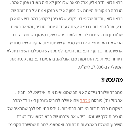
בראונלואו חזר אליו, אבל מצאה שג’ונסון לא היה מאוד נאמן לאמת.
הגרסה המקורית הייתה שג’ונסון לא ידע בזמן אמת על התרומה של
בראונלואו, ובדוח של גיידט נקבע שלא ניתן לקבוע במפורש שהוא כן
ידע. אבל הנציבות כנראה עשתה עבודה יותר יסודית, ומצאה ראיות
שג’ונסון פנה ישירות לבראונלואו וביקש סיוע במימון השיפוץ. הדבר
הביא את האופוזיציה לדרוש מגיידט שיפתח את החקירה שלו מחדש
או שיתפטר. בנוסף, הנציבות הגיעה למסקנה שהמפלגה השמרנית לא
דיווחה כיאות על התרומות מבראונלואו. בהתאם הנציבות קנסה את
המפלגה ב-17,800 ליש”ט.
מה עכשיו?
מתברר שלורד גיידט לא אוהב שמוציאים אותו אידיוט. לכו תבינו.
אתמול (ה’) פורסם
מכתב
שהוא שלח לבוריס ג’ונסון ב-17 בדצמבר,
בעקבות פרסום דוח נציבות הבחירות. גיידט התייחס לכך שהראיה של
הנציבות לכך שג’ונסון ביקש את עזרתו של בראונלואו עוד בטרם
השיפוץ הושלם באמצעות תכתובת ואטסאפ. למרות שמשרד הקבינט