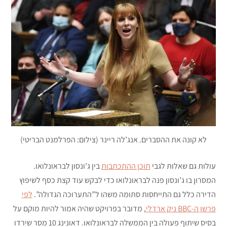
לא קונה את ההסברים. אנג’לה ריינר (צילום: הפרלמנט הבריטי)
עולות גם שאלות לגבי
תוכן ההתכתבות
בין ג’ונסון לבראונלואו.
המסרון בו ג’ונסון פנה לבראונלואו כדי לבקש עוד קצת כסף לשיפוץ
הדירה כלל גם התייחסות סתומה משהו ל”התערוכה הגדולה”.
לפי
פרשן ה-BBC ניק ארדלי
, מדובר בפרויקט שהיה אמור להיות מוקם על
בסיס שיתוף פעולה בין הממשלה לבראונלואו. דאונינג 10 מסר שירדו