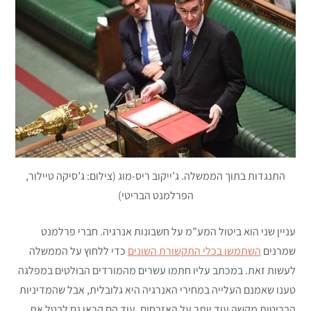
התנגדות בתוך הממשלה. ג’ייקוב ריס-מוג (צילום: ג’סיקה טיילור,
הפרלמנט הבריטי)
עניין שני הוא ביטול המע”מ על חשבונות אנרגיה. חברי פרלמנט
שמרנים
השתמשו בכלי התקשורת השונים
כדי ללחוץ על הממשלה
לעשות זאת. במכתב עליו חתמו עשרים מהמורדים הבולטים במפלגה
טענו שאמנם העלייה במחירי האנרגיה היא גלובלית, אבל שהמדיניות
הבריטית מקשה עוד יותר על האזרחים. עוד הם קראו גם לבטל את