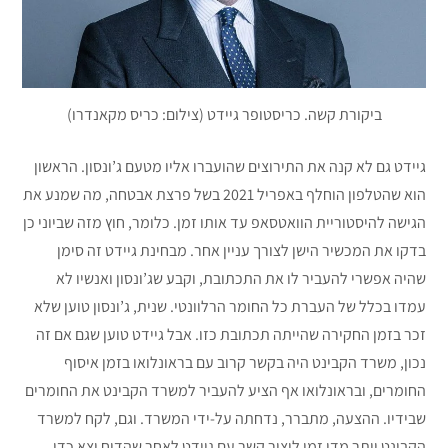
ביקורת קשה. כריסטופר גיידט (צילום: כריס מקאנדרו)
גיידט גם לא קנה את התירוצים שהועברו אליו מטעם ג’ונסון. הראשון
הוא שהטלפון הוחלף באפריל 2021 בשל פרצת אבטחה, מה שמנע את
הגישה להיסטוריית הוואטסאפ עד אותו זמן. כלומר, חוץ מזה שביוני כן
בדקו את המכשיר הישן לצורך עניין אחר. מבחינת גיידט זה סימן
שהיה אפשרי להעביר לו את התכתובת, וקבע שג’ונסון ואנשיו לא
עמדו בכלל של העברת כל החומר הרלוונטי. שנית, ג’ונסון טוען שלא
זכר בזמן החקירה שהייתה תכתובת כזו. אבל גיידט טוען שגם אם זה
נכון, משרד הקבינט היה בקשר קרוב עם בראונלואו בזמן איסוף
החומרים, ובראונלואו אף הציע להעביר למשרד הקבינט את החומרים
שבידיו. ההצעה, מתברר, נדחתה על-ידי המשרד. וגם, לקח למשרד
הקבינט יותר מדי זמן ליצור קשר עם גיידט לאחר שהדוח יצא כדי