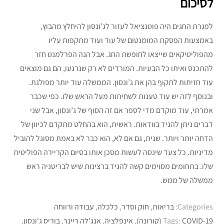
לסיכום
לפגרת החגים היה פוטנציאל לעזור לג’ונסון להיחלץ מהבוץ,
באמצעות הפסקת המומנטום של עוד ועוד מתקפות עליו
מהפוליטיקאים שייצאו לחופשת החג. אבל הנה הפרלמנט חזר
להתכנס ואיתו כל הבעיות. המורדים לא רק שנרגעו, הם גם מוצאים
עוד חזיתות לתקוף בהן את ג’ונסון. הממשלה עוד יותר מפולגת.
ובנוסף לזה יש עוד טענות לשחיתות מעל הראש שלו. כפי שכבר
אמרתי, עוד מוקדם מדי לספר אם זה הסוף של ג’ונסון, אבל שני
דברים ניתן להגיד בוודאות. ראשית, הוא בהחלט מתקדם לכיוון של
הדחה יותר ויותר. שנית, גם אם לא, הוא כבר לא באמת מסוגל להוביל
מדיניות. כל צעד שינסה לעשות מסכן אותו בסיום הקריירה הפוליטית
שלו. בתחומים מסוימים קשה להגיד ברצינות שיש לבריטניה ראש
ממשלה של ממש.
Categories:
בריאות
,
חוק וסדר
,
כלכלה
,
עבודה ורווחה
COVID-19 (קורונה)
Tags:
,
אינפלציה
,
אנג'לה ריינר
,
בוריס ג'ונסון
,