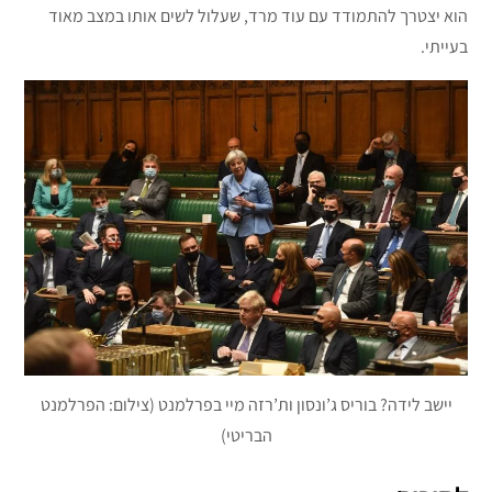
הוא יצטרך להתמודד עם עוד מרד, שעלול לשים אותו במצב מאוד
בעייתי.
יישב לידה? בוריס ג’ונסון ות’רזה מיי בפרלמנט (צילום: הפרלמנט
הבריטי)