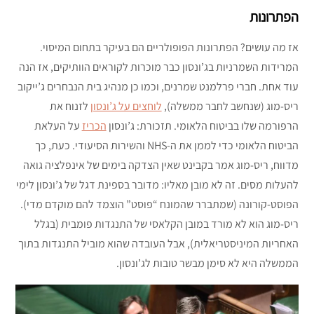
הפתרונות
אז מה עושים? הפתרונות הפופולריים הם בעיקר בתחום המיסוי.
המרידות השמרניות בג’ונסון כבר מוכרות לקוראים הוותיקים, אז הנה
עוד אחת. חברי פרלמנט שמרנים, וכמו כן מנהיג בית הנבחרים ג’ייקוב
ריס-מוג (שנחשב לחבר ממשלה),
לוחצים על ג’ונסון
לזנוח את
הרפורמה שלו בביטוח הלאומי. תזכורת: ג’ונסון
הכריז
על העלאת
הביטוח הלאומי כדי לממן את ה-NHS והשירות הסיעודי. כעת, כך
מדווח, ריס-מוג אמר בקבינט שאין הצדקה בימים של אינפלציה גואה
להעלות מסים. זה לא מובן מאליו: מדובר בספינת דגל של ג’ונסון לימי
הפוסט-קורונה (שמתברר שהמונח “פוסט” הוצמד להם מוקדם מדי).
ריס-מוג הוא לא מורד במובן הקלאסי של התנגדות פומבית (בגלל
האחריות המיניסטריאלית), אבל העובדה שהוא מוביל התנגדות בתוך
הממשלה היא לא סימן מבשר טובות לג’ונסון.