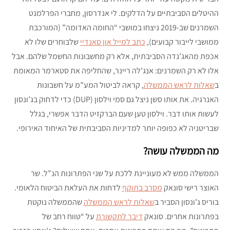
ההיטלים הסביבתיים על הדלקים. לי אנדרסון, מחברי הפרלמנט
השמרנים שב-2019 ניצחו במושבי “החומה האדומה” (המורכבת
ממושבי לייבור קבועים),
כתב למייל און סאנדיי
שלבוחרים שלו לא
אכפת מהאג’נדה הסביבתית, אלא רק מחשבונות החשמל שלהם. אבל
אלו לא רק השמרנים: אנג’לה ריינר, שהחליפה את סטארמר המאומת
ב
שאלות לראש הממשלה
, קראה לביטול המע”מ על חשבונות
האנרגיה. את אותו סשן ניצל גם סמי וילסון (DUP) כדי לדחוק בג’ונסון
לעשות אותו דבר. וילסון טען שעם הברקזיט הדבר אפשרי, בגלל
שבריטניה לא כפופה יותר למדיניות הסביבתית של האיחוד האירופי.
מה הממשלה עושה?
הממשלה ממש לא מעוניינת ללכת על שני הפתרונות הנ”ל. שר
האוצר רישי סונאק
מסרב בתוקף
לדחות את העלאת הביטוח הלאומי.
בוריס ג’ונסון הסביר ב
שאלות לראש הממשלה
שהממשלה נוקטת
בפתרונות אחרים. סונאק
דיבר לתקשורת
על “טווח רחב של