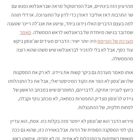
מהרעיון הזה בינתיים, אבל הפרוטוקול מראה שבראונלואו נפגש עם
שר התרבות דאז אוליבר דאודן כדי לדון על התערוכה. ארדלי תוהה
למה בעצם הדברים האלו נידונו ביחד, וציטט את אנג’לה ריינר שטענה
שמדובר בגישה מיוחדת של בראונלואו לראש הממשלה.
מאמר
מערכת של הטיימס
היה יותר ישיר: הדברים מעידים שג’ונסון ביקש
עוד כסף, אבל לא בלי להזכיר לבראונלואו שיש משהו שהוא רוצה
מהממשלה.
אותו מאמר מערכת גם ביקר קשות את גיידט. לא רק את המסקנות
שלו שג’ונסון לא הפר את הקוד המיניסטריאלי, אבל את כל התנהלותו
כיועץ לענייני אתיקה. לדבריהם, החומרים שיש במכתב הראשון של
גיידט לג’ונסון מצדיק התפטרות כמחאה, לא מכתב נוזף וקבלה,
לפחות חלקית, של ההתנצלות.
פירוש הדבר הוא שג’ונסון לא ייפטר מזה בקלות כזו. אמת, הוא עדיין
נקי לפי המסקנה הסופית של הדוח. אבל באווירה כזו, שהוא גם ככה
מואשם בשחיתות ובהתנהלות לא אתית, זה לא יספיק. איזשהו ראש