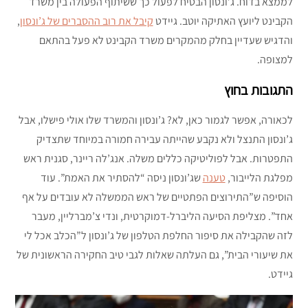
לממצא בדוח. ג’ונסון הבטיח לפעול כך ששיתוף הפעולה בין משרד
הקבינט ליועץ האתיקה יוטב. גיידט
קיבל את רוב ההסברים של ג’ונסון
,
והדגיש שעדיין בחלק מהמקרים משרד הקבינט לא פעל בהתאם
למצופה.
התגובות בחוץ
לכאורה, אפשר לגמור כאן, לא? ג’ונסון והמשרד שלו אולי פישלו, אבל
ג’ונסון התנצל ולא נקבע שהייתה עבירה חמורה במיוחד שתצדיק
התפטרות. אבל לפוליטיקה כללים משלה. אנג’לה ריינר, סגנית ראש
מפלגת הלייבור,
טענה
שג’ונסון ניסה “להסתיר את האמת”. עוד
הוסיפה ש”התירוצים הפתטיים של ראש הממשלה לא עובדים על אף
אחד”. מצליפת הסיעה הליברל-דמוקרטית, ונדי צ’מברליין, מעבר
לזה שהקבילה את סיפור החלפת הטלפון של ג’ונסון ל”הכלב אכל לי
את שיעורי הבית”, גם העלתה שאלות לגבי טיב החקירה הראשונית של
גיידט.