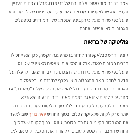
שמדובר בהימור מסוכן על חייהם של בני אדם. אבל זה פחות העניין.
העניין הוא שבלאקפורד שם את האצבע על המדיניות של ג’ונסון: הוא
פועל כפי שהוא פועל כי הקבינט המפולג שלו והמורדים בספסלים
האחוריים לא יאפשרו אחרת.
פוליטיקה של בריאות
ג’ונסון דרש מבלאקפורד לחזור בו מהטענה הקשה, שכן הוא ייחס לו
דברים חמורים מאוד. אבל זו המציאות: מעטים מאמינים שג’ונסון
פועל כפי שהוא פועל כי זו הגישה הנכונה. דיי ברור שאם רק יעלה על
הדעת להחמיר את ההגבלות הוא יצטרף לת’רזה מיי בספסלים
האחוריים במהירות. ג’ונסון יכול להציג את הגישה שלו כ”מאוזנת” עד
מחר. יכול להיות שהוא גם באמת מאמין בזה. הבעיה היא שלא
מאמינים לו. כעת כל מה שנותר לג’ונסון זה לקוות לטוב, וזה הרבה
יותר מרק לקוות שלא יקרה כלום: בסוף החודש
יהיה צורך
שוב לאשר
את המגבלות הקיימות גם כך. כלומר, ג’ונסון צריך לקוות שעד סוף
החודש המצב יהיה מספיק טוב כדי להוריד את המגבלות. כי אם לא,