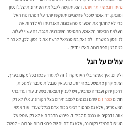
נהיה דוגמטי יותר ויותר
, והוא יתקשה לקבל את הפתרונות של ג’ונסון
וסונאק. זה אומר שככל שהשניים יתעקשו יותר על הפתרונות האלו
כדי לא לחתוך את המע”מ מחשבונות האנרגיה ולא לדחות את
העלאת הביטוח הלאומי, התסיסה השמרנית תגבר. זה עשוי לעלות
לג’ונסון במשרתו ולסונאק בפוטנציאל לרשת את ג’ונסון. לכן, לא ברור
כמה זמן הפתרונות האלו יחזיקו.
עולים על הגל
ולסיום, איך אפשר בלי האומיקרון? זה לא סוד שכמו בכל מקום בערך,
האומיקרון מתפשט במהירות. כרגע אין מגבלות מעבר למסכות,
דרכון ירוק ועבודה מהבית, ויש לעניין תוצאות בשטח. עוד ועוד בתי
חולים
מכריזים
שהם נכנסים למצב חירום בצל הקורונה. אלו לא רק
האשפוזים, אלא גם מחסור רציני בכוח אדם בגלל שעוד ועוד אנשי
צוות נדבקים או נכנסים לבידוד. פירוש הדבר הוא לא רק עומס על
הטיפול המידי בקורונה, אלא גם דחייה של פרוצדורות אחרות – למשל