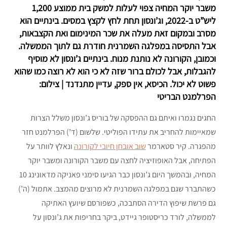
משבר יוקר המחיה צפוי לעלות למשק בית ממוצע 1,200
ליש”ט ב-2022, וג’ונסון תחת לחץ לקצץ במסים. בינתיים הוא
מסרב ובמקום זאת מעלה את שכר המינימום ואת הקצבאות,
אבל התסיסה במפלגה השמרנית חודרת גם לתוך הממשלה.
וכמובן, הקורונה לא נותנת מנוח. בינתיים ג’ונסון לא מוסיף
להגבלות, אבל לכולם ברור שזה לא כי הוא לא רוצה כמו שהוא
פשוט לא יכול. הכיסא, אין ספק, עדיין מתנדנד | צילום:
הפרלמנט הבריטי
החגים נגמרו ואיתם גם ההפסקה של בוריס ג’ונסון משלל הצרות
שמאיימות להחריב את עתידו הפוליטי. שלשום (ד’) הפרלמנט חזר
מהפגרה. קיר סטארמר
שוב אובחן חיובי לקורונה
ונאלץ לוותר על
הפתיחה, אבל האופוזיציה לחצה עם משבר הקורונה ומשבר יוקר
המחיה, ובהמשך היום ג’ונסון כבר הגיעו סימני פאניקה מדאונינג 10
כשהתברר שגם במפלגה השמרנית לא מרוצים מהמצב. אתמול (ה’)
גם פרשת שיפוץ הדירה הסתבכה, כשפורסם שיועץ האתיקה
לממשלה, לורד כריסטופר גיידט, ביקר בחריפות את ג’ונסון על