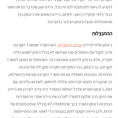
להציע לו גישה לתכתובת למרות הכל. גיידט טען שהדבר מראה חוסר
כבוד כלפי תפקידו כיועץ. ולסיום, גיידט האשים את ג’ונסון בכך
שהתנהלותו פגעה באמון הציבור במערכת.
ההתנצלות
ג’ונסון שלח לגיידט
מכתב התנצלות
. הוא הסביר שמשרד הקבינט
סירב לקבל את החומרים מבראונלואו לא בגלל ניסיון לשבש הליכי
חקירה, אלא בניסיון להימנע משיבוש כזה: כשהחומרים הוצעו למשרד
הקבינט, כך ג’ונסון, כבר התקיימה חקירה מקבילה של נציבות
הבחירות. הנציבות תשאלה גם את משרד הקבינט וגם את בראונלואו,
כך שהעברת החומרים הייתה עלולה להיחשב לשיבוש הליכים. עם
זאת, ג’ונסון הסכים שלכל הפחות המשרד היה צריך לעדכן את גיידט.
את הזמן הרב שלקח למשרד לעדכן את גיידט אחרי פרסום דוח
הנציבות ג’ונסון הסביר בכך שהממשלה לא קיבלה עותק מוקדם של
הדוח, ולכן הייתה זקוקה לזמן בעצמה כדי לאתר את ההתייחסות