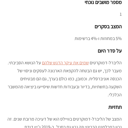
מספר מושבים נוכחי
1
המצב בסקרים
5% במחוזות ו-4% ברשימות
על סדר היום
הליברל-דמוקרטים
שמים את עיקר הדגש שלהם
על הנושא הסביבתי.
מעבר לכך, יש גם הבטחה להקפאת הארנונה לעסקים וניסוי של
הכנסה אוניברסלית. וכמובן, כמו כולם בערך, גם הם מבטיחים
השקעה בתשתיות, בדיור ובעבודות חדשות שיסייעו ביציאה מהמשבר
הכלכלי.
תחזיות
המצב של הליברל-דמוקרטים בוויילס הוא של דעיכה מרובת שנים. זה
נכון בפרלמנט הבריטי וזה נכון גם בסנד’. ב-2019 ג’יין דודס,