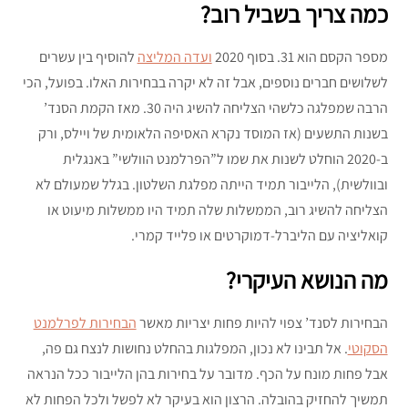
כמה צריך בשביל רוב?
מספר הקסם הוא 31. בסוף 2020
ועדה המליצה
להוסיף בין עשרים
לשלושים חברים נוספים, אבל זה לא יקרה בבחירות האלו. בפועל, הכי
הרבה שמפלגה כלשהי הצליחה להשיג היה 30. מאז הקמת הסנד’
בשנות התשעים (אז המוסד נקרא האסיפה הלאומית של ויילס, ורק
ב-2020 הוחלט לשנות את שמו ל”הפרלמנט הוולשי” באנגלית
ובוולשית), הלייבור תמיד הייתה מפלגת השלטון. בגלל שמעולם לא
הצליחה להשיג רוב, הממשלות שלה תמיד היו ממשלות מיעוט או
קואליציה עם הליברל-דמוקרטים או פלייד קמרי.
מה הנושא העיקרי?
הבחירות לסנד’ צפוי להיות פחות יצריות מאשר
הבחירות לפרלמנט
הסקוטי
. אל תבינו לא נכון, המפלגות בהחלט נחושות לנצח גם פה,
אבל פחות מונח על הכף. מדובר על בחירות בהן הלייבור ככל הנראה
תמשיך להחזיק בהובלה. הרצון הוא בעיקר לא לפשל ולכל הפחות לא