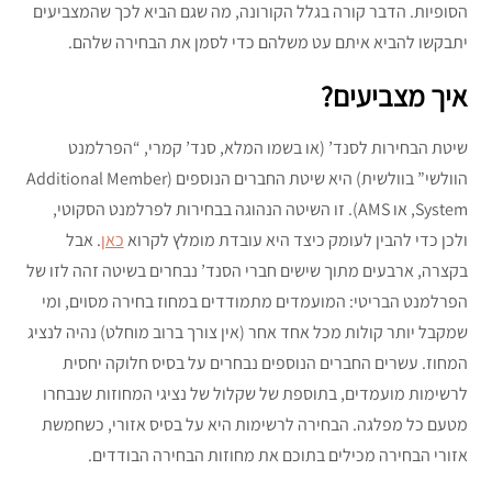
הסופיות. הדבר קורה בגלל הקורונה, מה שגם הביא לכך שהמצביעים
יתבקשו להביא איתם עט משלהם כדי לסמן את הבחירה שלהם.
איך מצביעים?
שיטת הבחירות לסנד’ (או בשמו המלא, סנד’ קמרי, “הפרלמנט
הוולשי” בוולשית) היא שיטת החברים הנוספים (Additional Member
System, או AMS). זו השיטה הנהוגה בבחירות לפרלמנט הסקוטי,
ולכן כדי להבין לעומק כיצד היא עובדת מומלץ לקרוא
כאן
. אבל
בקצרה, ארבעים מתוך שישים חברי הסנד’ נבחרים בשיטה זהה לזו של
הפרלמנט הבריטי: המועמדים מתמודדים במחוז בחירה מסוים, ומי
שמקבל יותר קולות מכל אחד אחר (אין צורך ברוב מוחלט) נהיה לנציג
המחוז. עשרים החברים הנוספים נבחרים על בסיס חלוקה יחסית
לרשימות מועמדים, בתוספת של שקלול של נציגי המחוזות שנבחרו
מטעם כל מפלגה. הבחירה לרשימות היא על בסיס אזורי, כשחמשת
אזורי הבחירה מכילים בתוכם את מחוזות הבחירה הבודדים.