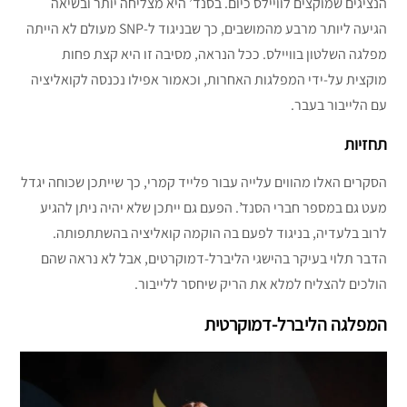
הנציגים שמוקצים לוויילס כיום. בסנד’ היא מצליחה יותר ובשיאה
הגיעה ליותר מרבע מהמושבים, כך שבניגוד ל-SNP מעולם לא הייתה
מפלגה השלטון בוויילס. ככל הנראה, מסיבה זו היא קצת פחות
מוקצית על-ידי המפלגות האחרות, וכאמור אפילו נכנסה לקואליציה
עם הלייבור בעבר.
תחזיות
הסקרים האלו מהווים עלייה עבור פלייד קמרי, כך שייתכן שכוחה יגדל
מעט גם במספר חברי הסנד’. הפעם גם ייתכן שלא יהיה ניתן להגיע
לרוב בלעדיה, בניגוד לפעם בה הוקמה קואליציה בהשתתפותה.
הדבר תלוי בעיקר בהישגי הליברל-דמוקרטים, אבל לא נראה שהם
הולכים להצליח למלא את הריק שיחסר ללייבור.
המפלגה הליברל-דמוקרטית