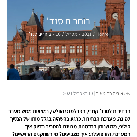
בוחרים סנד’
Home
2021
אפריל
10
בוחרים סנד’
Posted
By:
אוריה בר-מאיר
10 באפריל 2021
on
הבחירות לסנד’ קמרי, הפרלמנט הוולשי, נמצאות ממש מעבר
לפינה. מערכת הבחירות כרגע בהשהיה בגלל מותו של הנסיך
פיליפ, מה שנותן הזדמנות מצוינת להסביר בדיוק איך
המערכת הזו פועלת: איך מצביעים? מי השחקנים הראשיים?