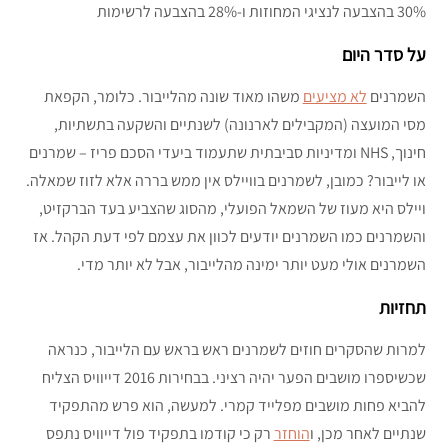
30% בהצבעה לנציגי המחוזות ו-28% בהצבעה לרשימות
על סדר היום
השמרנים
לא מציעים
משהו מאוד שונה מהלייבור. כלומר, הקפאת
מסי המועצה (המקבילים לארנונה) לשנתיים והשקעה בתשתיות,
חינוך, NHS ומדיניות סביבתית שתעמוד ביעדי הסכם פריז – שמרנים
או לייבור? כמובן, לשמרנים בוויילס אין ממש בררה אלא לזוז שמאלה.
ויילס היא מעוז של השמאל הפועלי, מהסוג שהצביע בעד הברקזיט,
והשמרנים כמו השמרנים יודעים לכוון את עצמם לפי דעת הקהל. אז
השמרנים אולי מעט יותר ימינה מהלייבור, אבל לא יותר מדי.
תחזיות
למרות שהסקרים חוזים לשמרנים ראש בראש עם הלייבור, כנראה
שכשיספרו מושבים הפער יהיה רציני. בבחירות 2016 דייוויס הצליח
להביא פחות מושבים מפלייד קמרי. למעשה, הוא פרש מהתפקיד
שנתיים לאחר מכן, ו
הוחזר
רק כי קודמו בתפקיד פול דייוויס נתפס