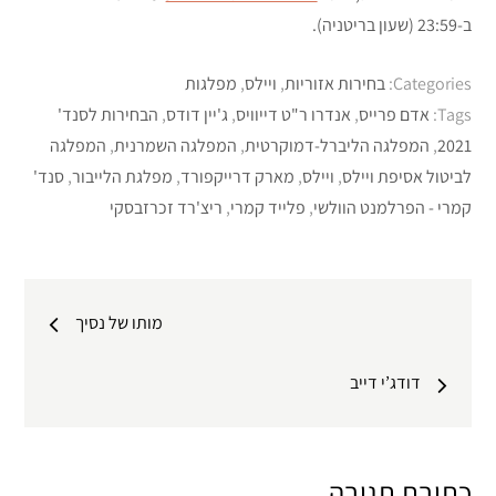
ב-23:59 (שעון בריטניה).
Categories:
בחירות אזוריות
,
ויילס
,
מפלגות
Tags:
אדם פרייס
,
אנדרו ר"ט דייוויס
,
ג'יין דודס
,
הבחירות לסנד'
2021
,
המפלגה הליברל-דמוקרטית
,
המפלגה השמרנית
,
המפלגה
לביטול אסיפת ויילס
,
ויילס
,
מארק דרייקפורד
,
מפלגת הלייבור
,
סנד'
קמרי - הפרלמנט הוולשי
,
פלייד קמרי
,
ריצ'רד זכרזבסקי
ניווט
מותו של נסיך
דודג’י דייב
כתיבת תגובה