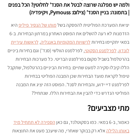
ולמה יש מפלגה שרוצה לבטל את הסנד’ לחלוטין? הכל בפנים
| בתמונה: בניין הסנד’ (צילום: Pymouss, ויקיפדיה)
יציאת המערכת הפוליטית להפסקה בשל
מותו של הנסיך פיליפ
היא
הזדמנות לא רעה להשלים את הפוסט האחרון במרתון הבחירות. ב-6
במאי יתקיימו בחירות
לרשויות המקומיות באנגליה
,
לראשות עיריית
לונדון
,
לפרלמנט הסקוטי
, לפרלמנט הוולשי (סנד’) וגם בחירות ביניים
בהרטלפול בשביל מקום בפרלמנט הבריטי. כל מערכות הבחירות
הללו קיבלו סקירה למעט שתיים: בחירות הביניים בהרטלפול, שתקבל
טיפול לקראת מועד הבחירות שכן המבנה הפוליטי בבחירות
לפרלמנט דיי ידוע, והבחירות לסנד’. הפוסט הזה יציג את המבנה
הפוליטי הנדרש כדי להבין את הבחירות הללו. שנתחיל?
מתי מצביעים?
כאמור, ב-6 במאי. כמו בסקוטלנד, גם כאן
הספירה לא תתחיל מיד
באותו הלילה
אלא רק בבוקר שאחרי, מה שיעכב מעט את התוצאות