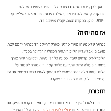
בנוסף לכך, ירוצו מפלגת רפורמה לבריטניה (לשעבר מפלגת
הברקזיט), המפלגה הירוקה, מפלגת פרופל שהתפצלה מפלייד קמרי
ו-UKIP. כולן, במקרה הטוב, יקבלו מושב בודד.
אז מה יהיה?
כנראה שלא משהו מאוד מרגש. מארק דרייקפורד כנראה ידמם קצת
מושבים, אבל עדיין הלייבור תהיה המפלגה הגדולה בסנד’.
הליברל-דמוקרטים יאבדו כמעט כל רלוונטיות, וללייבור יהיה צורך
בשיתוף פעולה הדוק יותר עם פלייד קמרי. זו אמורה לשמור על
הלגיטימיות שלה בהנחה שהיא לא תהפוך לאיום רציני במשאל עם על
עצמאות ויילס, סנריו שלא סביר שיקרה.
תזכורת
בבחירות לסנד’ אין צורך באזרחות בריטית, ותושבות קבע תספיק. אם
אתם חיים בוויילס, אתם
יכולים להירשם להצביע
עד ה-19 באפריל