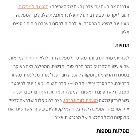
עדכנה את השם עם עדכון השם של האסיפה).
לטענת המפלגה
,
הסנד’ יקר מדי, בטח ביחס לתועלת המוגבלת שלו. לכן, המפלגה
מעוניינת להיפטר מהסנד’, או לפחות לבלום העברת כוחות נוספים
אליו.
תחזיות
לא הייתי מתייחס ביותר מאזכור למפלגה הזו, לולא
תחזיות
שמראות
שהיא עשויה להכניס כמה חברי סנד’ חדשים. המפלגה רצה בעיקר
במסגרת הרשימות, ומקווה להכניס חבר סנד’ אחד מכל אחד מאזורי
הבחירה. כך הסנד’ יכיל יותר מ-7% חברים שיהיו מעוניינים להיפטר
ממנו. זו לא הפעם הראשונה שמפלגות מהסוג הזה רצות בבריטניה.
כשבלונדון שלטה
מועצת לונדון רבתי
, רצה בה מפלגה שדרשה לבטל
את המועצה. המפלגה לא הצליחה אלקטורלית, ובסוף היא השיגה את
מבוקשה בגלל החלטות של מרגרט ת’אצ’ר.
מפלגות נוספות