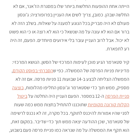
הייתה אחת ההופעות החלשות ביותר שלו במסגרת הז’אנר, אם לא
החלשה שבהן. כמובן, צריך לשים את העניין בפרופורציה: ג’ונסון
מעולם לא היה מבריק בכל הנוגע למענה על שאלות. בשלב הזה לא
ברור אם הוא לא עונה על מה שנשאל כי הוא לא רוצה או כי הוא פשוט
לא יכול. אבל לרוב העניין עובר בלי אירועים מיוחדים. הפעם, זה היה
רע לתפארת.
קיר סטארמר הגיע מוכן לעימות המרכזי של הסשן. הנושא המרכזי:
מדיניות פניות הפרסה של הממשלה. כפי ש
הסברתי בפוסט הקודם
,
הממשלה הצליחה לבצע ב-14 שבועות 11 פניות פרסה. אם זה לא
מספיק, ממש תוך כדי שסטארמר וג’ונסון החליפו מהלומות,
בוצעה
פניית הפרסה
ה-12 במספר. הפעם העניין היה החלטה על
ביטול
הקלות קורונה מקומיות
שתוכננו להתחיל בחצות ממש כמה שעות
לפני שהיו אמורות להיכנס לתוקף. בכל מקרה, זה לא נכנס לרשימה
של סטארמר, שכן ההודעה יצאה ממש תוך כדי שדיבר. במקום זאת,
הוא תקף את הממשלה על מה שנראה כמו פניית פרסה פעם בשבוע,