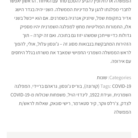
הממשלה או לחלופין להגיע להסכם סחר עם האיחוד. הראשון יאפשר
לחברי מפלגתו להגן על מדיניות הממשלה. השני יהיה בגדר הישג
אדיר בתקופת שפל, שיזניק אנרגיה בשמרנים. אם הוא ייכשל בשני
אלו, התמורות הפוליטיות מחוץ למפלגה השמרנית יהיו מספיק
גדולות כדי שייתכן שמשהו יזוז גם בתוכה. ואם זה יקרה – תוך
הזהירות המתבקשת בנבואות מסוג זה – ג’ונסון עלול, אולי, להפוך
לראש הממשלה השמרני החמישי שמאבד את משרתו בגלל היחסים
עם אירופה.
Categories:
שונות
COVID-19 (קורונה)
Tags:
,
בוריס ג'ונסון
,
גראהם בריידי
,
המפלגה
השמרנית
,
ועידת 1922
,
לינדזי הויל
,
משפחות שכולות מ-COVID-19
לצדק
,
צ'רלס ווקר
,
קיר סטארמר
,
רישי סונאק
,
שאלות לראש/ת
הממשלה