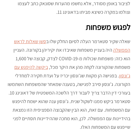
לציבור באופן מסודר, אלא נחשפו מהערות שסונאק כתב לעצמו
וצולמו במקרה כשיצא מביתו בדאונינג 11.
לפגוש משפחות
שאלה שקיר סטארמר העלה לסיום החלק שלו ב
סשן שאלות לראש
הממשלה
היה בעניין משפחות שאיבדו את יקיריהן בקורונה. העניין
הוא כזה: משפחות שכולות מ-COVID-19 לצדק, קבוצה של 1,600
משפחות שהקורונה לקחה מהן את היקר מכל,
ביקשה להיפגש עם
ג’ונסון
. בפגישה הן מקוות שג’ונסון יכריז על ועדת חקירה למחדלי
הקורונה. ג’ונסון סירב לפגישה, בטענה שמאחר שהמשפחות השתמשו
בעורכי דין הדבר צריך לעבור דרך הלשכה המשפטית של דאונינג 10.
סטארמר ביקש ממנו לשקול שנית. ג’ונסון ענה שהוא ישמח להיפגש
עם המשפחות. עם זאת, הוא הבין שהקבוצה הספציפית הזו נמצאת
בהידיינות עם הממשלה. לכן, הוא מחכה שההידיינות תסתיים לפני
שייפגש עם המשפחות האלו.