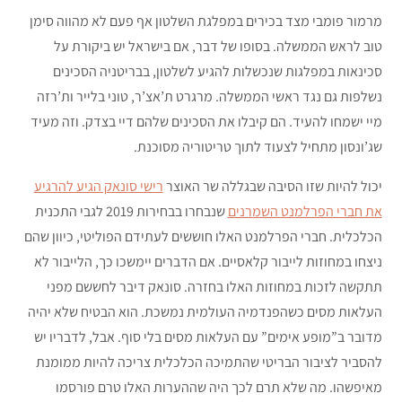
מרמור פומבי מצד בכירים במפלגת השלטון אף פעם לא מהווה סימן
טוב לראש הממשלה. בסופו של דבר, אם בישראל יש ביקורת על
סכינאות במפלגות שנכשלות להגיע לשלטון, בבריטניה הסכינים
נשלפות גם נגד ראשי הממשלה. מרגרט ת’אצ’ר, טוני בלייר ות’רזה
מיי ישמחו להעיד. הם קיבלו את הסכינים שלהם דיי בצדק. וזה מעיד
שג’ונסון מתחיל לצעוד לתוך טריטוריה מסוכנת.
יכול להיות שזו הסיבה שבגללה שר האוצר
רישי סונאק הגיע להרגיע
את חברי הפרלמנט השמרנים
שנבחרו בבחירות 2019 לגבי התכנית
הכלכלית. חברי הפרלמנט האלו חוששים לעתידם הפוליטי, כיוון שהם
ניצחו במחוזות לייבור קלאסיים. אם הדברים יימשכו כך, הלייבור לא
תתקשה לזכות במחוזות האלו בחזרה. סונאק דיבר לחששם מפני
העלאות מסים כשהפנדמיה העולמית נמשכת. הוא הבטיח שלא יהיה
מדובר ב”מופע אימים” עם העלאות מסים בלי סוף. אבל, לדבריו יש
להסביר לציבור הבריטי שהתמיכה הכלכלית צריכה להיות ממומנת
מאיפשהו. מה שלא תרם לכך היה שההערות האלו טרם פורסמו