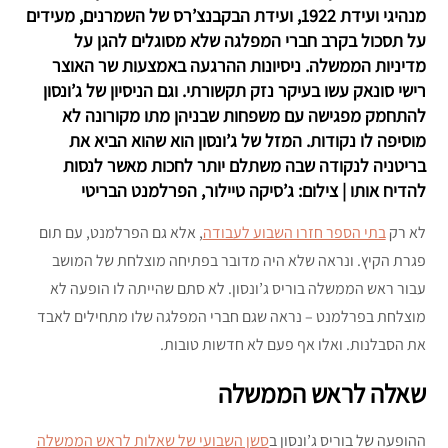
מנהיגי ועידת 1922, ועידת הבקבנצ’רס של השמרנים, מעידים
על תסכול בקרב חברי המפלגה שלא מסוגלים להגן על
מדיניות הממשלה. ניסיונות ההרגעה באמצעות שר האוצר
רישי סונאק עשו בעיקר נזק תקשורתי. וגם הניסיון של ג’ונסון
להתחמק מפגישה עם משפחות שבניהן מתו מקורונה לא
מוסיפה לו נקודות. המזל של ג’ונסון הוא שהוא הביא את
בריטניה לנקודה שבה משתלם יותר לחכות מאשר לנסות
להדיח אותו | צילום: ג’סיקה טיילור, הפרלמנט הבריטי
לא רק
בתי הספר חזרו השבוע לעבודה
, אלא גם הפרלמנט, עם תום
פגרת הקיץ. ונראה שלא היה מדובר בפתיחה מוצלחת של המושב
עבור ראש הממשלה בוריס ג’ונסון. לא סתם שהייתה לו הופעה לא
מוצלחת בפרלמנט – נראה שגם חברי המפלגה שלו מתחילים לאבד
את הסבלנות. ואלו אף פעם לא חדשות טובות.
שאלה לראש הממשלה
ההופעה של בוריס ג’ונסון ב
סשן השבועי של שאלות לראש הממשלה