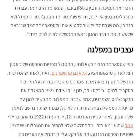
הזכיר את תמיכת קורבין ב-IRA בעבר, סטארמר הזכיר את עבודתו
כפרקליט בצפון אירלנד, ודרש שג’ונסון יחזור בו. ג’ונסון התפתל ולא
חזר בו, מה שגרם להויל שוב לקטוע אותו ולסטארמר להגיד ש”נראה
שלעשות את הדבר ההגון וראש הממשלה לא הולכים ביחד”.
עצבים במפלגה
כפי שסטארמר הזכיר בשאלותיו, התסכול מפניות הפרסה של ג’ונסון
הוא לא רק מהאופוזיציה,
אלא גם מהשמרנים
. זאת, לאחר שהמדיניות
הזו של ג’ונסון הביאה את השמרנים מהובלה ברורה על הלייבור
בסקרים לתיקו. צ’רלס ווקר, סגן יו”ר ועידת 1922 המאגדת את
הבקבנצ’רס השמרנים, אמר שחברי המפלגה מתקשים להגן על
מדיניות הממשלה בתקשורת. זה לא קל, מאחר שווקר נחשב לנאמן
של ג’ונסון. לאחר פניית הפרסה ה-12, יו”ר ועידת 1922 גראהם בריידי
אמר
שהוא “מאוכזב” מההחלטה שלא להסיר את המגבלות. יש לציין
שפניית הפרסה הזו נעשתה על רקע עלייה בתחלואה בערים בהן