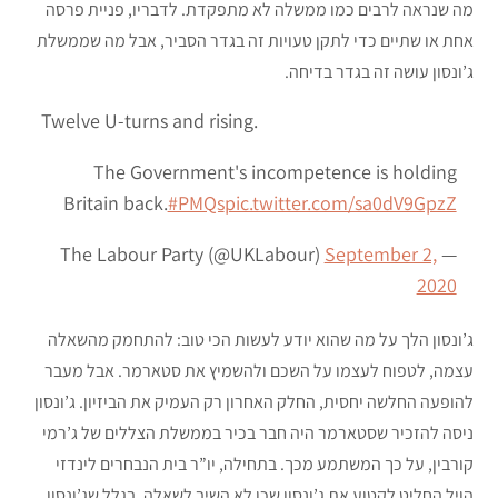
מה שנראה לרבים כמו ממשלה לא מתפקדת. לדבריו, פניית פרסה
אחת או שתיים כדי לתקן טעויות זה בגדר הסביר, אבל מה שממשלת
ג’ונסון עושה זה בגדר בדיחה.
Twelve U-turns and rising.
The Government's incompetence is holding
Britain back.
#PMQs
pic.twitter.com/sa0dV9GpzZ
September 2,
— The Labour Party (@UKLabour)
2020
ג’ונסון הלך על מה שהוא יודע לעשות הכי טוב: להתחמק מהשאלה
עצמה, לטפוח לעצמו על השכם ולהשמיץ את סטארמר. אבל מעבר
להופעה החלשה יחסית, החלק האחרון רק העמיק את הביזיון. ג’ונסון
ניסה להזכיר שסטארמר היה חבר בכיר בממשלת הצללים של ג’רמי
קורבין, על כך המשתמע מכך. בתחילה, יו”ר בית הנבחרים לינדזי
הויל החליט לקטוע את ג’ונסון שכן לא השיב לשאלה. בגלל שג’ונסון