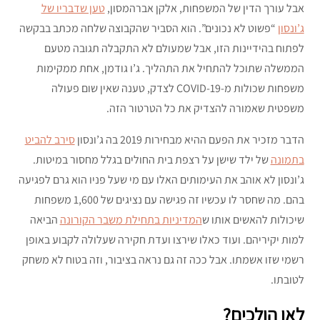
אבל עורך הדין של המשפחות, אלקן אברהמסון,
טען שדבריו של
ג’ונסון
“פשוט לא נכונים”. הוא הסביר שהקבוצה שלחה מכתב בבקשה
לפתוח בהידיינות הזו, אבל שמעולם לא התקבלה תגובה מטעם
הממשלה שתוכל להתחיל את התהליך. ג’ו גודמן, אחת ממקימות
משפחות שכולות מ-COVID-19 לצדק, טענה שאין שום פעולה
משפטית שאמורה להצדיק את כל הטרטור הזה.
הדבר מזכיר את הפעם ההיא מבחירות 2019 בה ג’ונסון
סירב להביט
בתמונה
של ילד שישן על רצפת בית החולים בגלל מחסור במיטות.
ג’ונסון לא אוהב את העימותים האלו עם מי שעל פניו הוא גרם לפגיעה
בהם. מה שחסר לו עכשיו זה פגישה עם נציגים של 1,600 משפחות
שיכולות להאשים אותו ש
המדיניות בתחילת משבר הקורונה
הביאה
למות יקיריהם. ועוד כאלו שירצו ועדת חקירה שעלולה לקבוע באופן
רשמי שזו אשמתו. אבל ככה זה גם נראה בציבור, וזה בטוח לא משחק
לטובתו.
לאן הולכים?