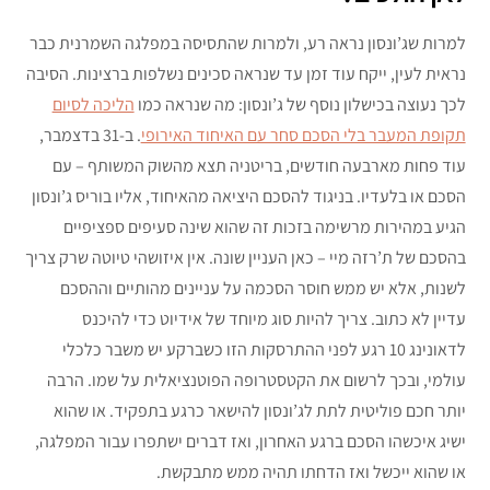
למרות שג’ונסון נראה רע, ולמרות שהתסיסה במפלגה השמרנית כבר
נראית לעין, ייקח עוד זמן עד שנראה סכינים נשלפות ברצינות. הסיבה
לכך נעוצה בכישלון נוסף של ג’ונסון: מה שנראה כמו
הליכה לסיום
תקופת המעבר בלי הסכם סחר עם האיחוד האירופי
. ב-31 בדצמבר,
עוד פחות מארבעה חודשים, בריטניה תצא מהשוק המשותף – עם
הסכם או בלעדיו. בניגוד להסכם היציאה מהאיחוד, אליו בוריס ג’ונסון
הגיע במהירות מרשימה בזכות זה שהוא שינה סעיפים ספציפיים
בהסכם של ת’רזה מיי – כאן העניין שונה. אין איזושהי טיוטה שרק צריך
לשנות, אלא יש ממש חוסר הסכמה על עניינים מהותיים וההסכם
עדיין לא כתוב. צריך להיות סוג מיוחד של אידיוט כדי להיכנס
לדאונינג 10 רגע לפני ההתרסקות הזו כשברקע יש משבר כלכלי
עולמי, ובכך לרשום את הקטסטרופה הפוטנציאלית על שמו. הרבה
יותר חכם פוליטית לתת לג’ונסון להישאר כרגע בתפקיד. או שהוא
ישיג איכשהו הסכם ברגע האחרון, ואז דברים ישתפרו עבור המפלגה,
או שהוא ייכשל ואז הדחתו תהיה ממש מתבקשת.