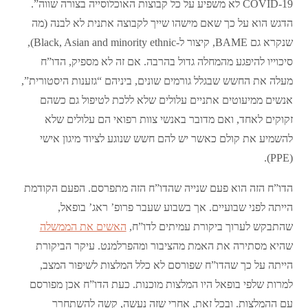
COVID-19 לא משפיע על כל קבוצות האוכלוסייה בצורה שווה”.
הדגש הוא על כך שאם מישהו שייך לקבוצה אתנית לא לבנה (מה
שנקרא גם BAME, קיצור ל-Black, Asian and minority ethnic),
סיכוייו להיפגע מהמחלה גדול בהרבה. אם זה לא מספיק, הדו”ח
מעלה את החשש שבגלל גורמים שונים, ביניהם “גזענות היסטורית”,
אנשים ממיעוטים אתניים עלולים שלא ללכת לטיפול גם כשהם
זקוקים לאחד, ואם מדובר באנשי צוות רפואי הם עלולים שלא
להשמיע את קולם כאשר יש להם חשש שנוגע לציוד מיגון אישי
(PPE).
הדו”ח הזה הוא פעם שנייה שהדו”ח הזה מתפרסם. הפעם הקודמת
הייתה לפני שבועיים. אך בשבוע שעבר פרופ’ ראג’ בופאל,
שהתבקש לערוך ביקורת עמיתים לדו”ח,
האשים את הממשלה
שהיא מסתירה את האמת מהציבור ומהפרלמנט. עיקר הביקורת
הייתה על כך שהדו”ח שפורסם לא כלל המלצות לשיפור המצב,
למרות שלפי בופאל היו המלצות מוכנות. כעת הדו”ח אכן מפורסם
עם ההמלצות. ובכל זאת, אחרי שזה נעשה, קשה להשתחרר