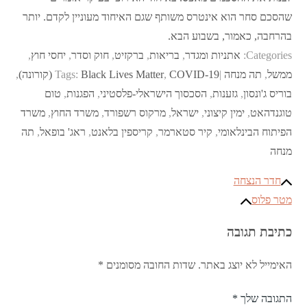
שהסכם סחר הוא אינטרס משותף שגם האיחוד מעוניין לקדם. יותר
בהרחבה, כאמור, בשבוע הבא.
Categories:
אתניות ומגדר
,
בריאות
,
ברקזיט
,
חוק וסדר
,
יחסי חוץ
,
ממשל
,
תה מנחה
COVID-19 (קורונה)
,
Black Lives Matter
Tags:
,
בוריס ג'ונסון
,
גזענות
,
הסכסוך הישראלי-פלסטיני
,
הפגנות
,
טום
טוגנדהאט
,
ימין קיצוני
,
ישראל
,
מרקוס רשפורד
,
משרד החוץ
,
משרד
הפיתוח הבינלאומי
,
קיר סטארמר
,
קריספין בלאנט
,
ראג' בופאל
,
תה
מנחה
ניווט
חדר הנצחה
מטר פלוס
כתיבת תגובה
האימייל לא יוצג באתר.
שדות החובה מסומנים
*
התגובה שלך
*