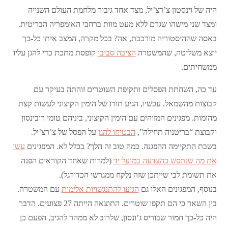
היה של וינסטון צ’רצ’יל, מצד אחד גיבור מלחמת העולם השנייה
ומצד שני מישהו שגרם ללא מעט מוות ברחבי האימפריה הבריטית.
באסה שההיסטוריה מורכבת, אה? בכל מקרה, המצב איתו כל-כך
יוצא משליטה, שהמשטרה
הציבה סביבו
קופסת מתכת כדי להגן עליו
ממשחיתים.
עד כה, השחתת הפסלים ותקיפת השוטרים זוהתה בעיקר עם
קבוצות מהשמאל. עכשיו, הגיע תורו של הימין הקיצוני לעשות קצת
מהומות. מפגינים המזוהים עם הימין הקיצוני, ביניהם טומי רובינסון
וקבוצת “בריטניה תחילה”,
הבטיחו להגן
על הפסל של צ’רצ’יל.
בשבת התקיימה ההפגנה. כמה טוב זה הלך? בכלל לא. המפגינים
עשו
את מה שנתפש כהצדעה במועל יד
(למרות שאחד הקוראים הפנה
את תשומת לבי שייתכן שזה נלקח ממגרשי הכדורגל).
בנוסף, המפגינים האלו גם
הגיעו להתנגשויות אלימות
עם המשטרה.
בין השאר כי הם תקפו שוטרים. התוצאה הייתה 27 פצועים. הדבר
היה כל-כך חמור שבוריס ג’ונסון, שלרוב לא ממהר להגיב, הפעם כן