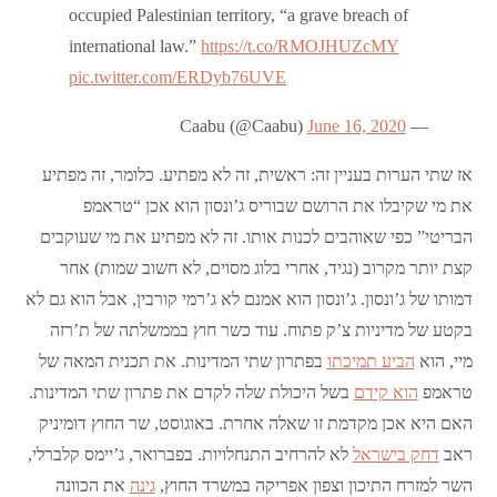
occupied Palestinian territory, “a grave breach of
international law.”
https://t.co/RMOJHUZcMY
pic.twitter.com/ERDyb76UVE
June 16, 2020
— Caabu (@Caabu)
אז שתי הערות בעניין זה: ראשית, זה לא מפתיע. כלומר, זה מפתיע
את מי שקיבלו את הרושם שבוריס ג’ונסון הוא אכן “טראמפ
הבריטי” כפי שאוהבים לכנות אותו. זה לא מפתיע את מי שעוקבים
קצת יותר מקרוב (נגיד, אחרי בלוג מסוים, לא חשוב שמות) אחר
דמותו של ג’ונסון. ג’ונסון הוא אמנם לא ג’רמי קורבין, אבל הוא גם לא
בקטע של מדיניות צ’ק פתוח. עוד כשר חוץ בממשלתה של ת’רזה
מיי, הוא
הביע תמיכתו
בפתרון שתי המדינות. את תכנית המאה של
טראמפ
הוא קידם
בשל היכולת שלה לקדם את פתרון שתי המדינות.
האם היא אכן מקדמת זו שאלה אחרת. באוגוסט, שר החוץ דומיניק
ראב
דחק בישראל
לא להרחיב התנחלויות. בפברואר, ג’יימס קלברלי,
השר למזרח התיכון וצפון אפריקה במשרד החוץ,
גינה
את הכוונה