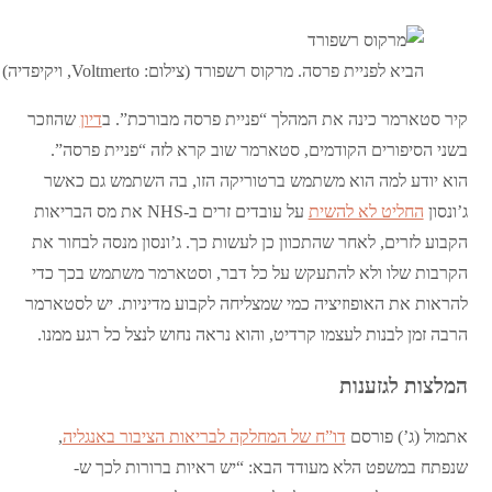
הביא לפניית פרסה. מרקוס רשפורד (צילום: Voltmerto, ויקיפדיה)
קיר סטארמר כינה את המהלך “פניית פרסה מבורכת”. ב
דיון
שהוזכר
בשני הסיפורים הקודמים, סטארמר שוב קרא לזה “פניית פרסה”.
הוא יודע למה הוא משתמש ברטוריקה הזו, בה השתמש גם כאשר
ג’ונסון
החליט לא להשית
על עובדים זרים ב-NHS את מס הבריאות
הקבוע לזרים, לאחר שהתכוון כן לעשות כך. ג’ונסון מנסה לבחור את
הקרבות שלו ולא להתעקש על כל דבר, וסטארמר משתמש בכך כדי
להראות את האופוזיציה כמי שמצליחה לקבוע מדיניות. יש לסטארמר
הרבה זמן לבנות לעצמו קרדיט, והוא נראה נחוש לנצל כל רגע ממנו.
המלצות לגזענות
אתמול (ג’) פורסם
דו”ח של המחלקה לבריאות הציבור באנגליה
,
שנפתח במשפט הלא מעודד הבא: “יש ראיות ברורות לכך ש-