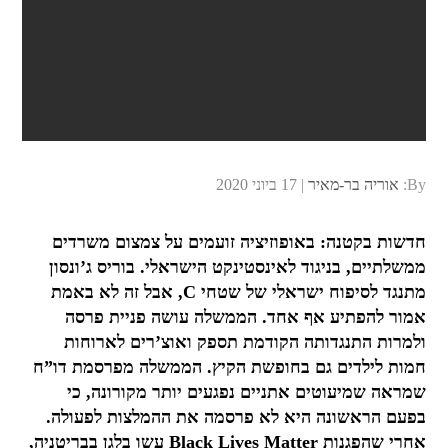
Posted
By:
אוריה בר-מאיר
17 ביוני 2020
on
חדשות בקטנה: באופוזיציה זועמים על צמצום משרדים
ממשלתיים, בניגוד לאינסטינקט הישראלי. בוריס ג’ונסון
מתנגד לסיפוח ישראלי של שטחי C, אבל זה לא באמת
אמור להפתיע אף אחד. הממשלה עושה פניית פרסה
ולמרות התנגדותה הקודמת תספק ואוצ’רים לארוחות
חמות לילדים גם בחופשת הקיץ. הממשלה מפרסמת דו”ח
שמראה שמיעוטים אתניים נפגעים יותר מקורונה, כי
בפעם הראשונה היא לא פרסמה את ההמלצות לפעולה.
אחרי שהפגנות Black Lives Matter עשו בלגן בבריטניה,