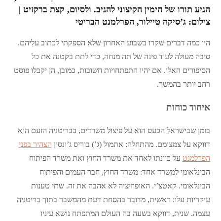
הגיע תורו של הימין הקיצוני להגיב. ולסיום, קצת ברקזיט |
צילום: ג’סיקה טיילור, הפרלמנט הבריטי
היו כמה דברים שקרו בשבוע האחרון שלא הספקתי לכתוב עליהם.
סיבה מעולה לעוד פינה של תה מנחה, כדי לתת בקטנה את כל
הסיפורים האלו. אם יהיו התפתחויות חשובות, כמובן, הן יקבלו פוסט
רחב יותר בהמשך.
איחוד כוחות
בזמן שבישראל הכעס הוא על פיצול משרדים, בבריטניה הזעם הוא
דווקא על צמצומם. מהתחלה: אתמול (ג’) בוריס ג’ונסון
הצהיר בפני
הפרלמנט
על כוונתו לאחד את משרד החוץ ואת משרד הפיתוח
הבינלאומי למשרד אחד: משרד החוץ, חבר העמים והפיתוח
הבינלאומי. קאטצ’י. האופוזיציה לא אהבה את זה. שתי טענות
עיקריות עלו: ראשית, מדובר בהסחת דעת מהמשבר בתוך בריטניה
עצמה. שנית, דווקא בשעה בה העולם המתפתח נושא עיניו