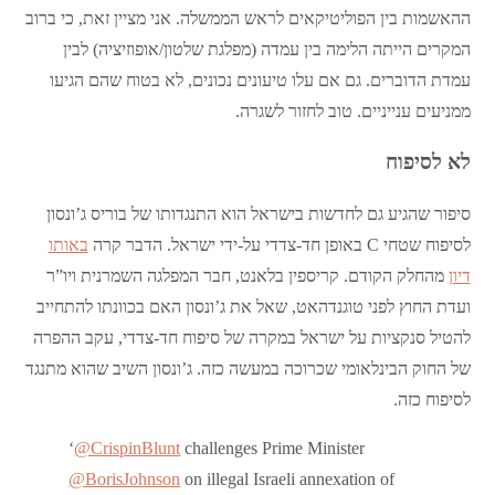
ההאשמות בין הפוליטיקאים לראש הממשלה. אני מציין זאת, כי ברוב
המקרים הייתה הלימה בין עמדה (מפלגת שלטון/אופוזיציה) לבין
עמדת הדוברים. גם אם עלו טיעונים נכונים, לא בטוח שהם הגיעו
ממניעים ענייניים. טוב לחזור לשגרה.
לא לסיפוח
סיפור שהגיע גם לחדשות בישראל הוא התנגדותו של בוריס ג’ונסון
לסיפוח שטחי C באופן חד-צדדי על-ידי ישראל. הדבר קרה
באותו
דיון
מהחלק הקודם. קריספין בלאנט, חבר המפלגה השמרנית ויו”ר
ועדת החוץ לפני טוגנדהאט, שאל את ג’ונסון האם בכוונתו להתחייב
להטיל סנקציות על ישראל במקרה של סיפוח חד-צדדי, עקב ההפרה
של החוק הבינלאומי שכרוכה במעשה כזה. ג’ונסון השיב שהוא מתנגד
לסיפוח כזה.
‘
@CrispinBlunt
challenges Prime Minister
@BorisJohnson
on illegal Israeli annexation of