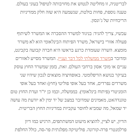
לבריטניה, זו מחליטה לנטוש את מחויבותה לטיפול בעוני בעולם.
טענה נוספת, פחות בולטת, שנשמעה היא שזה חלק ממדיניות
הריכוזיות של ג’ונסון.
עכשיו, צריך להגיד: בניגוד למשרד ההסברה או המשרד לשיתוף
פעולה אזורי בישראל, משרד הפיתוח הבינלאומי הוא לא משרד
מומצא. השרה שעומדת כרגע בראשו היא חברה קבועה בקבינט,
ומדובר ב
משרד ממשלתי לכל דבר ועניין
. המשרד מסייע לאזורים
עניים או מוכי אסון ברחבי העולם. זאת, בזמן שמשרד החוץ עוסק
בעיקר בנושא הדיפלומטי. באופוזיציה מוצאים לנכון שיהיו שני
משרדים נפרדים, אחד בעל אופי פוליטי (חוץ) ואחד בעל אופי
הומניטרי (פיתוח בינלאומי). בממשלה, וכמו כן יו”ר ועדת החוץ טום
טוגנדהאט, מאמינים שמדובר במצב של יד ימין לא יודעת מה עושה
יד שמאל, מה שמביא לחוסר עקביות במדיניות החוץ הבריטית.
הדיון, יש לציין, להוציא מיעוט המשתתפים, הרגיש כמו דיון
פרלמנטרי פרה-קורונה. פוליטיקה מפלגתית פר-סה, כולל החלפת