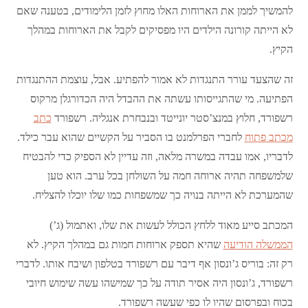
להמשיך לממן את הארוחות האלו מחוץ לזמן הלימודים, בטענה שאם
לא הייתה קורונה הילדים היו מפסיקים לקבל את הארוחות במהלך
הקיץ.
זה שהצעד עורר התנגדות לא אמור להפתיע. אבל, עוצמת ההתנגדות
הפתיעה. מי שהתגייסותו עשתה את ההבדל היה הכדורגלן מרקוס
רשפורד, חלוץ במנצ’סטר יונייטד ובנבחרת אנגליה. רשפורד
כתב
מכתב פתוח
לחברי הפרלמנט בו הסביר על הקשיים שהוא עבר כילד.
לדבריו, אמו עבדה במשרה מלאה, וזה עדיין לא הספיק כדי להבטיח
שלמשפחה תהיה ארוחה חמה על השולחן בכל ערב. הוא טען
שהמערכת לא הייתה בנויה כך שמשפחות כמו שלו יוכלו להצליח.
המכתב סייע מאוד ללחץ הכולל לעשות את שלו, ואתמול (ג’)
הממשלה הודיעה
שהיא תספק ארוחות חמות גם במהלך הקיץ. לא
רק זה: בוריס ג’ונסון אף דיבר עם רשפורד בטלפון ושיבח אותו. לדברי
רשפורד, ג’ונסון היה אסיר תודה על כך שמישהו עשה שימוש חיובי
בכוח ובפרסום שהיו לו כפי שעשה רשפורד.