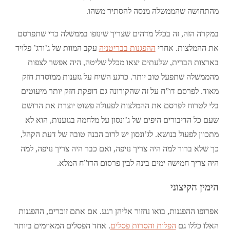
מהתחושה שהממשלה מנסה להסתיר משהו.
במקרה הזה, זה בכלל מדהים שצריך שינזפו בממשלה כדי שתפרסם
את ההמלצות. אחרי
ההפגנות בבריטניה
עקב המוות של ג’ורג’ פלויד
בארצות הברית, שלעתים יצאו מכלל שליטה, היה אפשר לצפות
מהממשלה שתפעל טוב יותר. כרגע השיח על גזענות ממוסדת חזק
מאוד. לפרסם דו”ח על זה שהקורונה גם דופקת חזק יותר מיעוטים
בלי לטרוח לפרסם את ההמלצות לפעולה פשוט יוצרת את הרושם
שעם כל הדיבורים היפים של ג’ונסון על מלחמה בגזענות, הוא לא
מתכוון לפעול בנושא. לג’ונסון יש לרוב הבנה טובה של דעת הקהל,
כך שלא ברור למה היה צריך נזיפה, ואם כבר היה צריך נזיפה, למה
היה צריך חמישה ימים בינה לבין פרסום הדו”ח המלא.
הימין הקיצוני
אפרופו ההפגנות, בואו נחזור אליהן רגע. אם אתם זוכרים, ההפגנות
האלו כללו גם
הפלות והסרות פסלים
. אחד הפסלים המאוימים ביותר