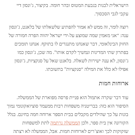
הישראלית לבנות בגבעת המטוס ובהר חומה. בקיצור, ג’ונסון דיי
עקבי לגבי הסכסוך.
רוצה לומר, זה ממש לא אמור להפתיע שלשאלתו של בלאנט, ג’ונסון
ענה: “אני מאמין שמה שמוצע על-ידי ישראל יהווה הפרה חמורה של
החוק הבינלאומי, דבר שאנחנו מתנגדים לו בתוקף. אנחנו תומכים
בפתרון שתי המדינות ונמשיך לקדם אותו”. מה שכן, ג’ונסון כמו
ג’ונסון, לא ענה ישירות לשאלה. בלאנט שאל על סנקציות, ג’ונסון
אפילו לא כלל את המילה “סנקציות” בתשובתו.
ארוחות חמות
עוד דבר שקרה אתמול הוא פניית פרסה מפוארת של הממשלה.
הסיפור הוא כזה: בבריטניה משפחות רבות ממעמד סוציואקונומי נמוך
בונות על כך שהילדים מקבלים בבית הספר ארוחה חמה בחינם. בגלל
הקורונה אין בית ספר, ולכן
הממשלה נרתמה
לתת למשפחות
שזקוקות לכך ואוצ’רים לארוחות חמות. אבל, הממשלה לא רצתה