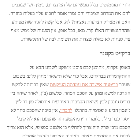
הורידו מונומנטים בגלל מעשיהם של המונצחים, בימין חשו שגונבים
להם את המרחב הציבורי והם גמרו אומר לתבוע עליו בעלות בחזרה.
האם זה מצדיק הצדעות נאציות? לא. אבל קשה להגיד שזה מפתיע
שההתנגשויות האלו קרו. מאז, בכל אופן, אין הפגנות של ממש מאף
צד, לפחות לא כאלה שצדות את תשומת לבה של התקשורת.
ברקזיט בקטנה
באופן עקרוני, מתוכנן לכם פוסט מושקע לשבוע הבא על
ההתקדמויות בברקזיט, אבל כדי שלא תישארו מחוץ ללופ: בשבוע
שעבר
בריטניה אישרה את עמדתה העיקשת
שאין בכוונתה לבקש
הארכה למשא ומתן על הסכם הסחר. שלשום (ב’), לאחר שיחה בין
בוריס ג’ונסון לבין נשיאת הנציבות האירופית אורסולה פון דר ליין,
ג’ונסון הביע אופטימיות כהרגלו.
לדבריו
, אין סיבה שהסכם סחר לא
ייסגר כבר ביולי. כלומר, חוץ מהקטע הזה שהפעם הוא לא קיבל
הסכם מוכן שרק היה צריך להחליף בו אלמנט ספציפי, אלא הוא צריך
לבנות את ההסכמים מאפס. באיחוד האירופי בעיקר אומרים