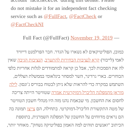
account ‘factcheckUK’ during this debate. Please
do not mistake it for an independent fact checking
service such as
@FullFact
,
@FactCheck
or
@FactCheckNI
November 19, 2019
— Full Fact (@FullFact)
כמובן, הפוליטיקאים לא נשארו על הגדר. חבר הפרלמנט דייוויד
לאמי (לייבור)
קרא לנציבות הבחירות להתערב
.
הנציבות הגיבה
שאין
לה את הסמכות לכך, אבל כן קראה למתמודדים לגלות אחריות כלפי
הבוחרים. בארי גרדינר, השר למסחר בינלאומי בממשלת הצללים,
השתמש במקרה כדי להראות שלא ניתן לבטוח בבוריס ג’ונסון.
לילה
מוראן מהמפלגה הליברל-דמוקרטית אמרה
שטוויטר הייתה צריכה
לחסום את החשבון. מי שבאמת נהנו מזה היו מנהלי חשבון הטוויטר
של מטה התקשורת הליברל-דמוקרטי. בתחילה, הם
צייצו
תמונה בה
הם נראים מדווחים על החשבון של המפלגה השמרנית, בתוספת
הכיתוב “ואנשים תוהים למה האמון בפוליטיקה נשחק”. מאוחר יותר,