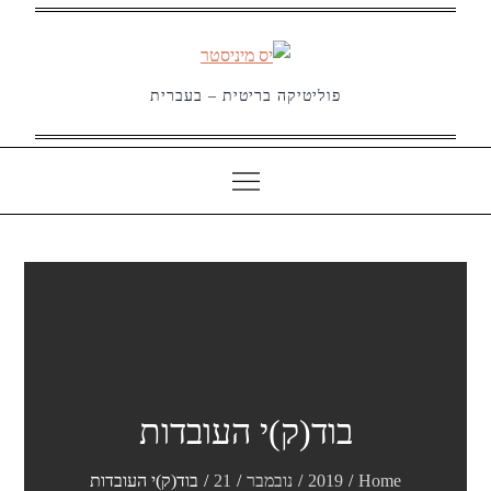
Ski
t
conten
פוליטיקה בריטית – בעברית
בוד(ק)י העובדות
Home
2019
נובמבר
21
בוד(ק)י העובדות