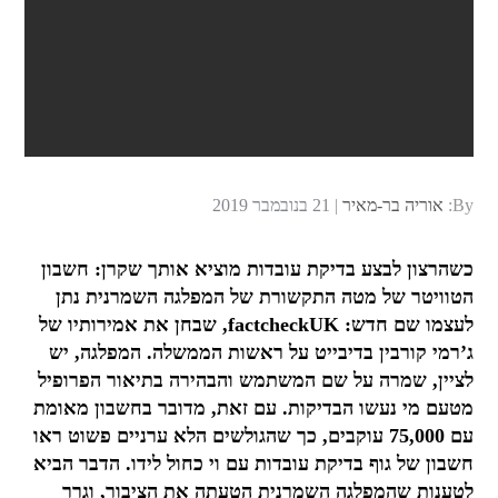
Posted
By:
אוריה בר-מאיר
21 בנובמבר 2019
on
כשהרצון לבצע בדיקת עובדות מוציא אותך שקרן: חשבון
הטוויטר של מטה התקשורת של המפלגה השמרנית נתן
לעצמו שם חדש: factcheckUK, שבחן את אמירותיו של
ג’רמי קורבין בדיבייט על ראשות הממשלה. המפלגה, יש
לציין, שמרה על שם המשתמש והבהירה בתיאור הפרופיל
מטעם מי נעשו הבדיקות. עם זאת, מדובר בחשבון מאומת
עם 75,000 עוקבים, כך שהגולשים הלא ערניים פשוט ראו
חשבון של גוף בדיקת עובדות עם וי כחול לידו. הדבר הביא
לטענות שהמפלגה השמרנית הטעתה את הציבור, וגרר