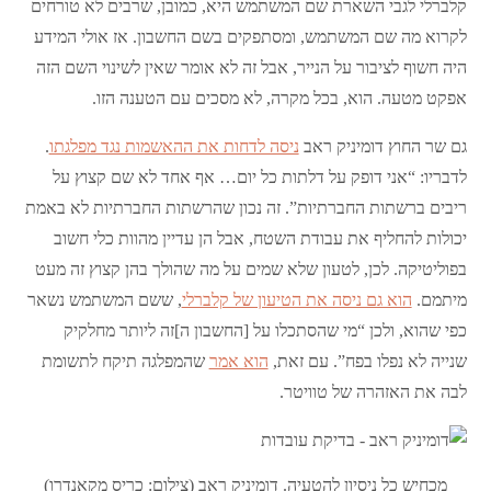
קלברלי לגבי השארת שם המשתמש היא, כמובן, שרבים לא טורחים
לקרוא מה שם המשתמש, ומסתפקים בשם החשבון. אז אולי המידע
היה חשוף לציבור על הנייר, אבל זה לא אומר שאין לשינוי השם הזה
אפקט מטעה. הוא, בכל מקרה, לא מסכים עם הטענה הזו.
גם שר החוץ דומיניק ראב
ניסה לדחות את ההאשמות נגד מפלגתו
.
לדבריו: “אני דופק על דלתות כל יום… אף אחד לא שם קצוץ על
ריבים ברשתות החברתיות”. זה נכון שהרשתות החברתיות לא באמת
יכולות להחליף את עבודת השטח, אבל הן עדיין מהוות כלי חשוב
בפוליטיקה. לכן, לטעון שלא שמים על מה שהולך בהן קצוץ זה מעט
מיתמם.
הוא גם ניסה את הטיעון של קלברלי
, ששם המשתמש נשאר
כפי שהוא, ולכן “מי שהסתכלו על [החשבון ה]זה ליותר מחלקיק
שנייה לא נפלו בפח”. עם זאת,
הוא אמר
שהמפלגה תיקח לתשומת
לבה את האזהרה של טוויטר.
מכחיש כל ניסיון להטעיה. דומיניק ראב (צילום: כריס מקאנדרו)