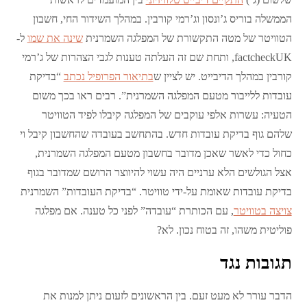
הממשלה בוריס ג’ונסון וג’רמי קורבין. במהלך השידור החי, חשבון
הטוויטר של מטה התקשורת של המפלגה השמרנית
שינה את שמו
ל-
factcheckUK, ותחת שם זה העלתה טענות לגבי הצהרות של ג’רמי
קורבין במהלך הדיבייט. יש לציין ש
בתיאור הפרופיל נכתב
“בדיקת
עובדות ללייבור מטעם המפלגה השמרנית”. רבים ראו בכך משום
הטעיה: עשרות אלפי עוקבים של המפלגה קיבלו לפיד הטוויטר
שלהם גוף בדיקת עובדות חדש. בהתחשב בעובדה שהחשבון קיבל וי
כחול כדי לאשר שאכן מדובר בחשבון מטעם המפלגה השמרנית,
אצל הגולשים הלא ערניים היה עשוי להיווצר הרושם שמדובר בגוף
בדיקת עובדות שאומת על-ידי טוויטר. “בדיקת העובדות” השמרנית
צויצה בטוויטר
, עם הכותרת “עובדה” לפני כל טענה. אם מפלגה
פוליטית משהו, זה בטוח נכון. לא?
תגובות נגד
הדבר עורר לא מעט זעם. בין הראשונים לזעום ניתן למנות את