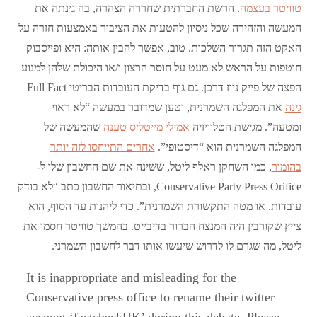
טוויטר בעצמה
. הרשת החברתית שחררה הצהרה, בה גינתה את
המעשה והזהירה שכל ניסיון להטעות את הציבור באמצעות חזרה על
האקט הזה תגרור השלכות. טוב, אפשר להבין אותה: היא ופייסבוק
חוטפות על הראש לא מעט על חוסר הרצון ו/או היכולת שלהן למנוע
הפצה של פייק ניוז דרכן. גם גוף בדיקת העובדות הבריטי Full Fact
גינה
את המפלגה השמרנית, וטען שמדובר במעשה “לא ראוי
ומטעה”. מגישת הטלוויזיה
אמילי מייטליס טענה
שהמעשה של
המפלגה השמרנית הוא “דיסטופי”.
אחרים התייחסו לזה יותר
בהומור
, כמו השחקן ראלף ליטל, ששינה את שם החשבון שלו ל-
Conservative Party Press Orifice, ובתיאור החשבון כתב “לא בודק
עובדות. או מטה התקשורת השמרנית”. כדי ליהנות עד הסוף, הוא
צייץ שקורבין היה המנצח הברור בדיבייט. בהמשך טוויטר חסמו את
ליטל, מה שגרם לו לדרוש שיעשו אותו דבר לחשבון השמרני.
It is inappropriate and misleading for the
Conservative press office to rename their twitter