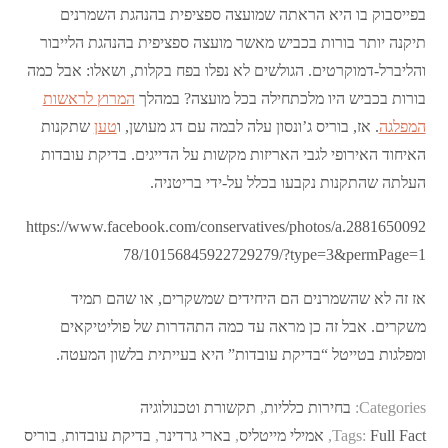
בפייסבוק בו היא הראתה שמועצה ספציפית בהנהגת השמרנים
תיקנה יותר בורות בכביש מאשר מועצה ספציפית בהנהגת הלייבור
והליברל-דמוקרטים. הגולשים לא נפלו בפח בקלות, ושאלו: אבל כמה
בורות בכביש היו מלכתחילה בכל מועצה? במהלך
המרוץ לראשות
המפלגה
. אז, בוריס ג’ונסון עלה לבמה עם דג מעושן, ו
טען
שתקנות
האיחוד האירופי לגבי האריזות מקשות על הדייגים. בדיקת עובדות
העלתה שהתקנות נקבעו בכלל על-ידי בריטניה.
https://www.facebook.com/conservatives/photos/a.2881650092
78/10156845922729279/?type=3&permPage=1
אז זה לא שהשמרנים הם היחידים שמשקרים, או שהם תמיד
משקרים. אבל זה כן מראה עד כמה התהדרות של פוליטיקאים
ומפלגות בטייטל “בדיקת עובדות” היא בעייתית בלשון המעטה.
Categories:
בחירות כלליות
,
תקשורת וטכנולוגיה
Full Fact
Tags:
,
אמילי מייטליס
,
בארי גרדינר
,
בדיקת עובדות
,
בוריס