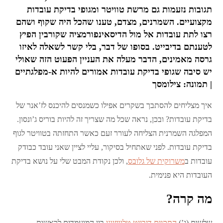
תגובות נזעמות גם מרשת טוויטר ומגופי בדיקת עובדות
מקצועיים. השמרנים, מצדם, טענו שהכל היה שקוף ושהם
רצו לתת עובדות אל מול הדיסאינפורמציה שקורבין הפיץ
לטענתם בדיבייט. בסופו של דבר, בלי קשר לשאלה לאיזו
גרסה מאמינים, הדבר מעלה את העניין הפעוט הזה שאולי
יש סיבה שגופי בדיקת עובדות אמורים להיות א-מפלגתיים
| תמונה: צילומסך
איך מצליחים להסתבך בשקרים אפילו כשמנסים להיכנס לז’אנר של
בדיקת עובדות? ובכן, נראה שכל מה שצריך זה להיות בוריס ג’ונסון.
המפלגה השמרנית הצליחה לעורר זעם כאשר התחזתה בטוויטר לגוף
בדיקת עובדות. לפני שאתחיל בסיקור, עליי לציין שאני עובד כבודק
עובדות ב
משרוקית של גלובס
, ולכן נקודת המבט שלי על נושא בדיקת
העובדות היא פנימית.
מה קרה?
שלשום (ג’)
התקיים דיבייט טלוויזיוני
בין המועמדים לראשות