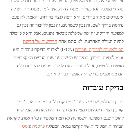
איך שלא יהיה, לדעתי האישית, הרעיון של בדיקת עובדות שנעשית
על-ידי מפלגה הוא בעייתי. מפלגה היא, איך לומר, מפלגתית. יש לה
אינטרסים מאוד ברורים, היא רוצה לנצח בחירות, והאמת לא פעם
נדרסת בדרך לשם. זה נכון לשמרנים, זה נכון ללייבור וזה נכון גם
למפלגה הירוקה. זה יפה שמפלגה מביאה נתונים, אבל היא לא יכולה
להיות המילה האחרונה. לא סתם אחת
הדרישות של הרשת
הבינלאומית לבדיקת עובדות
(IFCN) לארגוני בדיקת עובדות היא
א-מפלגתיות. כמובן, תמיד יש מי שיטענו שגם הגופים המקצועיים
מוטים פוליטיים, אבל הגופים האלו לפחות מפנים למקורות עליהם
הם מסתמכים כדי שיהיה אפשר לבדוק אותם.
בדיקת עובדות
ייתכן בהחלט, שכפי שטענו ג’יימס קלברלי ודומיניק ראב, ג’רמי
קורבין הפיץ דיסאינפורמציה והם רצו להראות את זה. אבל שווה
להזכיר שגם המפלגה השמרנית לא תמיד מקפידה על האמת. לקראת
הבחירות המקומיות שהתקיימו במאי, המפלגה
פרסמה פוסט