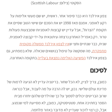
הסקוטי (צילום: Scottish Labour)
צפון אירלנד היא כבר סיפור אחר. ראשית, יש שם מעשי אלימות על
רקע לאומני. אמנם מאז 1998 יש את הסכם יום שישי הטוב שסיים את
תקופת “הצרות”, אבל עדיין יש קבוצות לאומניות שמבצעות פעולות
טרור. רק באפריל האחרון נרצחה עיתונאית על-ידי קבוצה לאומנית.
שנית, כבר שנתיים וחצי ש
אין לצפון אירלנד ממשלה מקומית
מתפקדת
, מה שמקשה על טיפול בנושאים שכאלה. שלא במפתיע, גם
בצפון אירלנד
הפשיעה האלימה נמצאת בעלייה
בתקופה האחרונה.
לסיכום
כמובן, צריך לציין, לא הכל שחור. בריטניה עדיין לא הגיעה לרמות של
מדינת עולם שלישי. נכון, יש לה הרבה על מה לעבוד, אבל כנראה
שרוב הבריטים יכולים לסמוך על כך שהילדים שלהם יחזרו מבית
הספר בחתיכה אחת. סטטיסטיקה, כמובן, לא מסייעת למי שנפגע.
אבל, כן רצוי לזכור שעדיין לא מדובר באזור מלחמה.