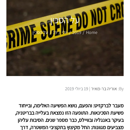
על הסכין
Home
2019
יולי
19
על הסכין
Posted
By:
אוריה בר-מאיר
19 ביולי 2019
on
מעבר לברקזיט: והפעם, נושא הפשיעה האלימה, ובייחוד
פשיעת הסכינאות. התופעה הזו נמצאת בעלייה בבריטניה,
בעיקר באנגליה ובוויילס, כבר מספר שנים. הסיבות עליהן
מצביעים מגוונות: החל מקיצוץ בתקציבי המשטרה, דרך