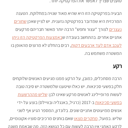
טוענים שצריך לאפשר את הפרקטיקה יותר.
הבעיה בפרקטיקה הזו היא שהיא מאוד שנויה במחלוקת. הטענה
המרכזית היא שמדובר בפרקטיקה גזענית. יש לציין שאכן
שחורים
נעצרים
לצורך “עצור וחפש” הרבה יותר מאשר חבריהם מרקעים
אתניים אחרים. בהתחשב בעובדה ש
באמצעות הפרקטיקה הזו ניתן
לעכב אדם לעד ארבעים דקות
, רבים בהחלט לא מרוצים מהאופן בו
המשטרה משתמש בה.
רקע
הרבה מסתכלים, כמובן, על הרקע ממנו מגיעים האנשים שלוקחים
חלק בפשעי סכינאות. יש כאלו שיטענו שלמשטרה יש סיבה טובה
לעשות פרופיילינג לאנשים מרקע שאינו לבן:
שליש מההרשעות
בפשעי סכינאות
ב-2017 (כרגיל, באנגליה ובוויילס) בוצע על-ידי
אנשים ממיעוטים אתניים שונים. בלונדון, המספר הגיע אף לשני
שליש. בפועל,
מחקרים מצאו
שאם בוחנים מרכיבים סוציו-אקונומיים,
לרקע האתני אין הרבה לעשות עם כל הנושא הזה. מה שבאמת משנה