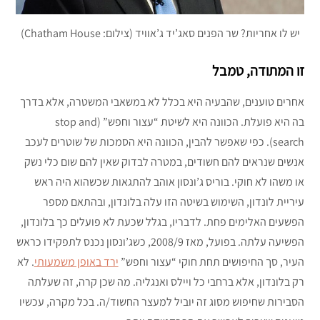
יש לו אחריות? שר הפנים סאג’יד ג’אוויד (צילום: Chatham House)
זו המתודה, טמבל
אחרים טוענים, שהבעיה היא בכלל לא במשאבי המשטרה, אלא בדרך
בה היא פועלת. הכוונה היא לשיטת “עצור וחפש” (stop and
search). כפי שאפשר להבין, הכוונה היא הסמכות של שוטרים לעכב
אנשים שנראים להם חשודים, במטרה לבדוק שאין להם שום כלי נשק
או משהו לא חוקי. בוריס ג’ונסון אוהב להתגאות שכשהוא היה ראש
עיריית לונדון, השימוש בשיטה הזו עלה בלונדון, ובהתאם מספר
הפשעים האלימים פחת. לדבריו, בגלל שכעת לא פועלים כך בלונדון,
הפשיעה עלתה. בפועל, מאז 2008/9, כשג’ונסון נכנס לתפקידו כראש
העיר, סך החיפושים תחת חוקי “עצור וחפש”
ירד באופן משמעותי
. לא
רק בלונדון, אלא ברחבי כל ויילס ואנגליה. מה שכן קרה, זה שעלתה
הסבירות שחיפוש מסוג זה יוביל למעצר החשוד/ה. בכל מקרה, עכשיו