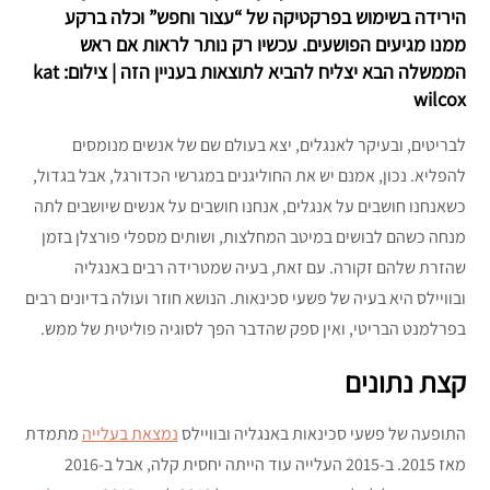
הירידה בשימוש בפרקטיקה של “עצור וחפש” וכלה ברקע
ממנו מגיעים הפושעים. עכשיו רק נותר לראות אם ראש
הממשלה הבא יצליח להביא לתוצאות בעניין הזה | צילום: kat
wilcox
לבריטים, ובעיקר לאנגלים, יצא בעולם שם של אנשים מנומסים
להפליא. נכון, אמנם יש את החוליגנים במגרשי הכדורגל, אבל בגדול,
כשאנחנו חושבים על אנגלים, אנחנו חושבים על אנשים שיושבים לתה
מנחה כשהם לבושים במיטב המחלצות, ושותים מספלי פורצלן בזמן
שהזרת שלהם זקורה. עם זאת, בעיה שמטרידה רבים באנגליה
ובוויילס היא בעיה של פשעי סכינאות. הנושא חוזר ועולה בדיונים רבים
בפרלמנט הבריטי, ואין ספק שהדבר הפך לסוגיה פוליטית של ממש.
קצת נתונים
התופעה של פשעי סכינאות באנגליה ובוויילס
נמצאת בעלייה
מתמדת
מאז 2015. ב-2015 העלייה עוד הייתה יחסית קלה, אבל ב-2016