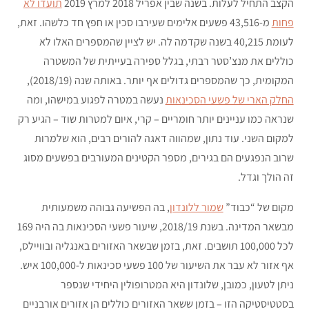
הקצב התחיל לעלות. בשנה שבין אפריל 2018 למרץ 2019
תועדו לא
פחות
מ-43,516 פשעים אלימים שעירבו סכין או חפץ חד כלשהו. זאת,
לעומת 40,215 בשנה שקדמה לה. יש לציין שהמספרים האלו לא
כוללים את מנצ’סטר רבתי, בגלל ספירה בעייתית של המשטרה
המקומית, כך שהמספרים גדולים אף יותר. באותה שנה (2018/19),
החלק הארי של פשעי הסכינאות
נעשה במטרה לפגוע במישהו, ומה
שנראה כמו עניינים יותר חומריים – קרי, איום למטרות שוד – הגיע רק
למקום השני. עוד נתון, שמהווה דאגה להורים רבים, הוא שלמרות
שרוב הנפגעים הם בגירים, מספר הקטינים המעורבים בפשעים מסוג
זה הולך וגדל.
מקום של “כבוד”
שמור ללונדון
, בה הפשיעה גבוהה משמעותית
מבשאר המדינה. בשנת 2018/19, שיעור פשעי הסכינאות בה היה 169
לכל 100,000 תושבים. זאת, בזמן שבשאר האזורים באנגליה ובוויילס,
אף אזור לא עבר את השיעור של 100 פשעי סכינאות ל-100,000 איש.
ניתן לטעון, כמובן, שלונדון היא המטרופולין היחידי שנספר
בסטטיסטיקה הזו – בזמן ששאר האזורים כוללים הן אזורים אורבניים