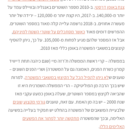
צנח באופן דרסטי
. ב-2010 מספר השוטרים באנגליה ובוויילס עמד על
יותר מ-140,000. ב-2017, היו קצת יותר מ-120,000 – ירידה של יותר
מעשרה אחוזים. ב-2018 נרשמה עלייה קלה מאוד במספר השוטרים.
ההפרשים דומים מאוד
כאשר מסתכלים על שוטרי השטח למיניהם
,
אבל אז המספר שלהם מגיע לפחות מ-105,000. על כך, ניתן להוסיף
קיצוצים במשאבי המשטרה באופן כללי מאז 2010.
בממשלה – קרי ראשת הממשלה ת’רזה מיי (שגם כיהנה תחת דייוויד
קמרון כשרת הפנים, האמונה גם על המשטרה) ושרי הפנים השונים –
טוענים ש
לא ניתן להפיל הכל על הקיצוץ במשאבי המשטרה
. למרות
שיש בכך הרבה מן הפוליטיקה – הרי הממשלה השמרנית היא זו
שהביאה לקיצוץ במספר השוטרים, שעלה באופן כמעט עקבי מאז
שנת 2000 – יש בה מן האמת. עם זאת, טוענים
גורמי מקצוע
שונים
שלבעיית המשאבים של המשטרה בהחלט יש תפקיד בעלייה בפשיעה
האלימה, ובכך שהמשטרה
מתקשה יותר לפתור את הפשעים
האלימים הללו
.