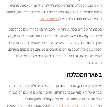
הוא המצב הכלכלי. הדבר לא נוגע רק לצרכי קיום – כאמור, מרבית
פשעי הסכינאות לא נעשים במטרה לשדוד – אלא גם, לדוגמה, בחוסר
הנגישות לשירותים הולמים של
בריאות הנפש
.
בממשלה מכירים בכך. ת’רזה מיי הסבירה במספר דיונים בפרלמנט,
שכדי לתקוף את נושא הפשיעה, שיטור לבדו אינו יספיק. לדבריה, יש
צורך להתמודד עם בעיית הפשיעה עוד לפני שאנשים בכלל מגיעים
לפשוע. כלומר, לטפל בגורמים שמביאים אנשים, רבים מהם צעירים,
לפשיעה. עכשיו, זה כבר יהיה בידיים של היורש שלה ליישם את
התובנה הזו.
בשאר הממלכה
יש שיגידו, ובצדק, שהתייחסתי אך ורק לאנגליה ולוויילס. הדבר נובע
מכך שאלו האומות שבמרכז הדיון, ושרוב הנתונים זמינים רק לגביהן.
בכל מקרה, הנה מספר נתונים על סקוטלנד וצפון אירלנד.
בסקוטלנד, ובכן,
המצב טוב מאוד
. ב-2005 הוקמה בסקוטלנד היחידה