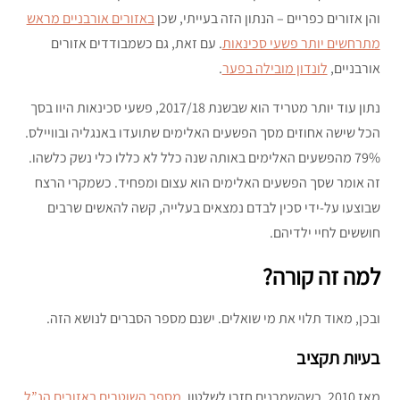
והן אזורים כפריים – הנתון הזה בעייתי, שכן
באזורים אורבניים מראש
מתרחשים יותר פשעי סכינאות
. עם זאת, גם כשמבודדים אזורים
אורבניים,
לונדון מובילה בפער
.
נתון עוד יותר מטריד הוא שבשנת 2017/18, פשעי סכינאות היוו בסך
הכל שישה אחוזים מסך הפשעים האלימים שתועדו באנגליה ובוויילס.
79% מהפשעים האלימים באותה שנה כלל לא כללו כלי נשק כלשהו.
זה אומר שסך הפשעים האלימים הוא עצום ומפחיד. כשמקרי הרצח
שבוצעו על-ידי סכין לבדם נמצאים בעלייה, קשה להאשים שרבים
חוששים לחיי ילדיהם.
למה זה קורה?
ובכן, מאוד תלוי את מי שואלים. ישנם מספר הסברים לנושא הזה.
בעיות תקציב
מאז 2010, כשהשמרנים חזרו לשלטון,
מספר השוטרים באזורים הנ”ל