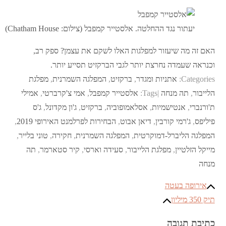
יעתור נגד ההחלטה. אלסטייר קמפבל (צילום: Chatham House)
האם זה מה שיעזור למפלגות האלו לשקם את עצמן? ספק רב,
וכנראה שעמדה נחרצת יותר לגבי הברקזיט תסייע יותר.
Categories:
אתניות ומגדר
,
ברקזיט
,
המפלגה השמרנית
,
מפלגת
הלייבור
,
תה מנחה
Tags:
אלסטייר קמפבל
,
אמי צ'קרברטי
,
אמילי
ת'ורנברי
,
אנטישמיות
,
אסלאמופוביה
,
ברקזיט
,
ג'ון מקדונל
,
ג'ס
פיליפס
,
ג'רמי קורבין
,
דיאן אבוט
,
הבחירות לפרלמנט האירופי 2019
,
המפלגה הליברל-דמוקרטית
,
המפלגה השמרנית
,
חקירה
,
טוני בלייר
,
מייקל הזלטיין
,
מפלגת הלייבור
,
סעידה וארסי
,
קיר סטארמר
,
תה
מנחה
ניווט
אירופה בעטה
תיק 350 מיליון
כתיבת תגובה