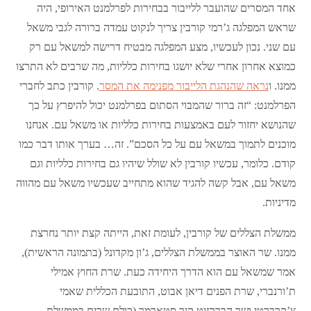
אחד המסרים שהועבר ללייבור בבחירות לפרלמנט האירופי, היה
שראש המפלגה ג’רמי קורבין צריך לנקוט עמדה ברורה לגבי משאל
עם שני. נכון לעכשיו, מצע המפלגה מבטיח דרישה למשאל עם רק
כמוצא אחרון אחרי שלא יושגו בחירות כלליות, מה שרבים לא התרצו
ממנו. ו
נראה שהנהגת הלייבור מפנימה את המסר
. קורבין כתב לחברי
הפרלמנט: “זה ברור שהמבוי הסתום בפרלמנט יכול להיפרץ על כך
שהנושא יחזור לעם באמצעות בחירות כלליות או משאל עם. אנחנו
מוכנים לתמוך במשאל עם על כל הסכם”. זה… בערך אותו דבר כמו
קודם. כלומר, עכשיו קורבין לא שולל שיהיו גם בחירות כלליות וגם
משאל עם, אבל קשה להגיד שהוא מתחייב שעכשיו משאל עם מהווה
מדיניות.
ממשלת הצללים של קורבין, לעומת זאת, הייתה קצת יותר נחרצת
ממנו. שר האוצר בממשלת הצללים, ג’ון מקדונל (בתמונה הראשית),
אמר שמשאל עם הוא הדרך היחידה כעת. שרת החוץ אמילי
ת’ורנברי, שרת הפנים דיאן אבוט, התובעת הכללית שאמי
צ’קרברטי ושר הברקזיט קיר סטארמר (כולם שרים בממשלת