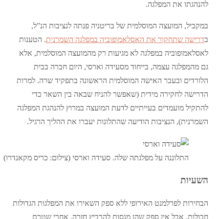
להנהגתו את המפלגה.
במקביל, המועצה המוסלמית של בריטניה פנתה לנציבות הנ”ל,
ב
דרישה שתחקור את האסלאמופוביה במפלגה השמרנית
. הטענות
לאסלאמופוביה במפלגה לא מגיעות רק מהמועצה המוסלמית, אלא
גם מהמפלגה עצמה, בייחוד מסעידה וארסי, היום חברה בבית
הלורדים ובעבר האישה המוסלמית הראשונה בתפקיד שרה. למרות
הדרישה לחקירה מידית (שאפשר להניח שבאה בין השאר כדי
להתקיל מועמדים בעייתיים לדעת המועצה במרוץ להנהגת המפלגה
השמרנית), הנציבות הודיעה שהתלונות יעברו את ההליך הרגיל.
התלוננה על מפלגתה שלה. סעידה וארסי (צילום: כריס מקאנדרו)
השעיות
הבחירות לפרלמנט האירופי ללא ספק השאירו את המפלגות הגדולות
חבולות, אבל אין ספק שהן מנסות להרביץ חזרה. אחרי שטרם