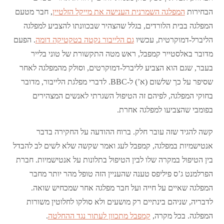
הבחירות
המפלגה השמרנית הענישה את מייקל הזלטיין
, חבר מטעם
המפלגה בבית הלורדים, בגלל שהצהיר שבכוונתו להצביע למפלגה
הליברל-דמוקרטית, עכשיו
גם הלייבור נקטה בטקטיקה דומה
. הפעם
מדובר באלסטייר קמפבל, ראש מטה התקשורת של טוני בלייר
בעבר, שגם הוא הצביע לליברל-דמוקרטים, וסולק מהמפלגה לאחר
שסיפר על כך שלשום (א’) ל-BBC. לדברי מפלגת הלייבור, מדובר
בחוקי המפלגה, לפיהם זה הטיפול השגרתי לאנשים המצהירים
בפומבי שהצביעו למפלגה אחרת.
קשה להגיד שזה עובר חלק. ברוח ההודעה על החקירה בדבר
אנטישמיות במפלגה, קמפבל לעג ואמר שקשה שלא לשים לב להבדל
בין הטיפול במקרה שלו לבין הטיפול בתלונות על אנטישמיות. חברת
הפרלמנט ג’ס פיליפס טענה שהעניין הזה טופל מהר יותר מחבר
המפלגה שאיים על חייה ועל חבר מפלגה אחר שמכחיש שואה.
לדבריה, שניהם בינתיים רק מושעים ולא סולקו לחלוטין משורות
המפלגה. בכל מקרה,
קמפבל מתכוון לעתור נגד ההחלטה
.