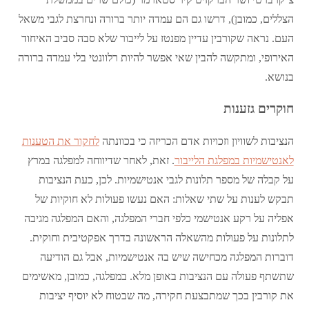
הצללים, כמובן), דרשו גם הם עמדה יותר ברורה ונחרצת לגבי משאל
העם. נראה שקורבין עדיין מפנטז על לייבור שלא סבה סביב האיחוד
האירופי, ומתקשה להבין שאי אפשר להיות רלוונטי בלי עמדה ברורה
בנושא.
חוקרים גזענות
הנציבות לשוויון וזכויות אדם הכריזה כי בכוונתה
לחקור את הטענות
לאנטישמיות במפלגת הלייבור
. זאת, לאחר שדיווחה למפלגה במרץ
על קבלה של מספר תלונות לגבי אנטישמיות. לכן, כעת הנציבות
תבקש לענות על שתי שאלות: האם נעשו פעולות לא חוקיות של
אפליה על רקע אנטישמי כלפי חברי המפלגה, והאם המפלגה מגיבה
לתלונות על פעולות מהשאלה הראשונה בדרך אפקטיבית וחוקית.
דוברות המפלגה מכחישה שיש בה אנטישמיות, אבל גם הודיעה
שתשתף פעולה עם הנציבות באופן מלא. במפלגה, כמובן, מאשימים
את קורבין בכך שמתבצעת חקירה, מה שבטוח לא יוסיף יציבות