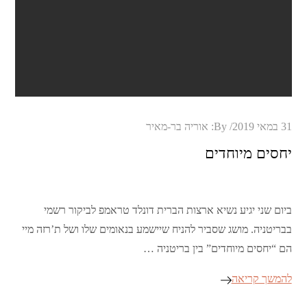
Posted
31 במאי 2019
By:
אוריה בר-מאיר
on
יחסים מיוחדים
ביום שני יגיע נשיא ארצות הברית דונלד טראמפ לביקור רשמי
בבריטניה. מושג שסביר להניח שיישמע בנאומים שלו ושל ת’רזה מיי
הם “יחסים מיוחדים” בין בריטניה …
להמשך קריאה