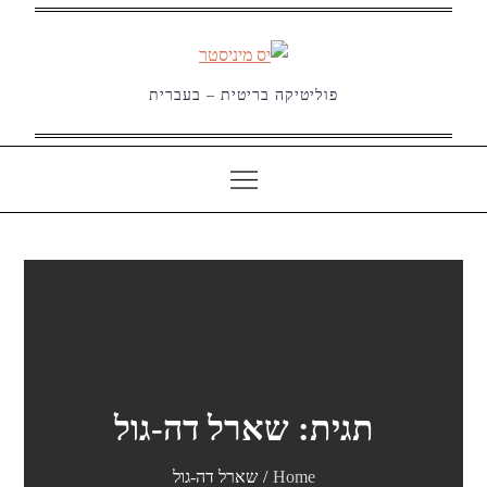
Ski
t
conten
פוליטיקה בריטית – בעברית
תגית:
שארל דה-גול
Home
שארל דה-גול