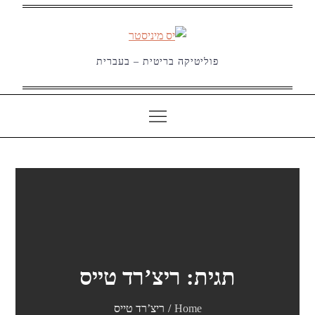
Ski
t
conten
פוליטיקה בריטית – בעברית
תגית:
ריצ’רד טייס
Home
ריצ’רד טייס