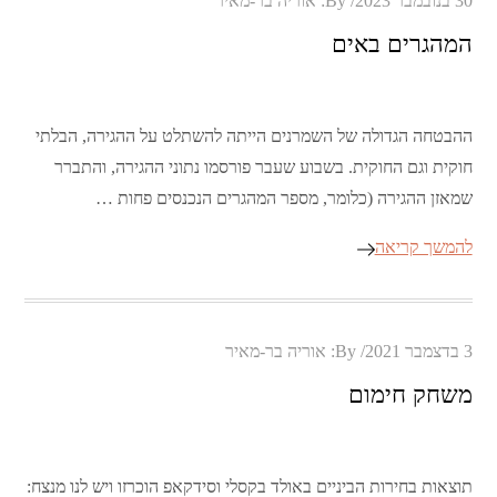
30 בנובמבר 2023
By:
אוריה בר-מאיר
on
המהגרים באים
ההבטחה הגדולה של השמרנים הייתה להשתלט על ההגירה, הבלתי
חוקית וגם החוקית. בשבוע שעבר פורסמו נתוני ההגירה, והתברר
שמאזן ההגירה (כלומר, מספר המהגרים הנכנסים פחות …
להמשך קריאה
Posted
3 בדצמבר 2021
By:
אוריה בר-מאיר
on
משחק חימום
תוצאות בחירות הביניים באולד בקסלי וסידקאפ הוכרזו ויש לנו מנצח: