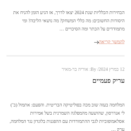
הבחירות הכלליות שנת 2024 יצאו לדרך, אז הגיע הזמן להניח את
היסודות החשובים: מה כללי המשחק? מה נושאי הליבה? ומי
מתמודדים על הכתר ומה הסיכויים …
להמשך קריאה
Posted
12 במרץ 2024
By:
אוריה בר-מאיר
on
עריק פעמיים
המלחמה בעזה שוב מכה בפוליטיקה הבריטית. והפעם: אתמול (ב’)
לי אנדרסון, שהושעה מהמפלגה השמרנית בשל אמירות
אסלאמופוביות לגבי ההתמודדות עם ההפגנות בלונדון נגד המלחמה,
ערק …