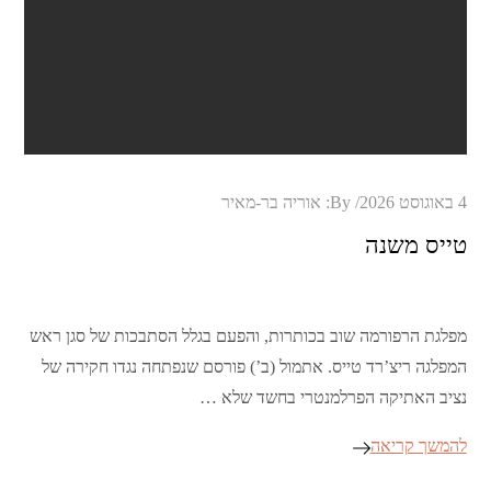
Posted
4 באוגוסט 2026
By:
אוריה בר-מאיר
on
טייס משנה
מפלגת הרפורמה שוב בכותרות, והפעם בגלל הסתבכות של סגן ראש
המפלגה ריצ’רד טייס. אתמול (ב’) פורסם שנפתחה נגדו חקירה של
נציב האתיקה הפרלמנטרי בחשד שלא …
להמשך קריאה