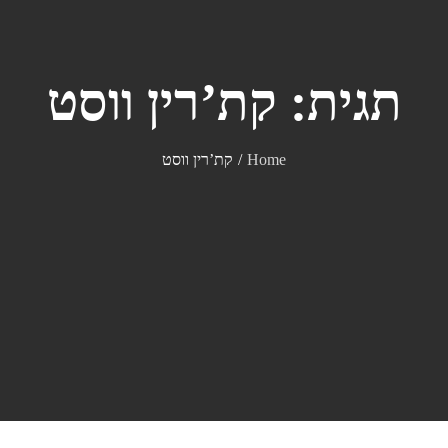
תגית:
קת’רין ווסט
Home
קת’רין ווסט