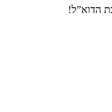
ת הדוא”ל!