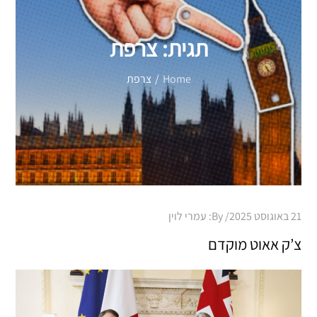
תגית:
צרפת
Home
צרפת
Posted
21 באוגוסט 2025
By:
עמרי לוין
on
צ’ק אאוט מוקדם