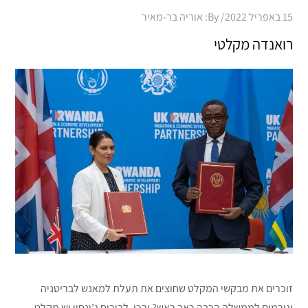
Posted
15 באפריל 2022
By:
אוריה בר-מאיר
on
רואנדה מקלטי
זוכרים את מבקשי המקלט שחוצים את תעלת למאנש לבריטניה
וגורמים לממשלה הרבה כאב ראש? ובכן, לבוריס ג’ונסון יש מקלט