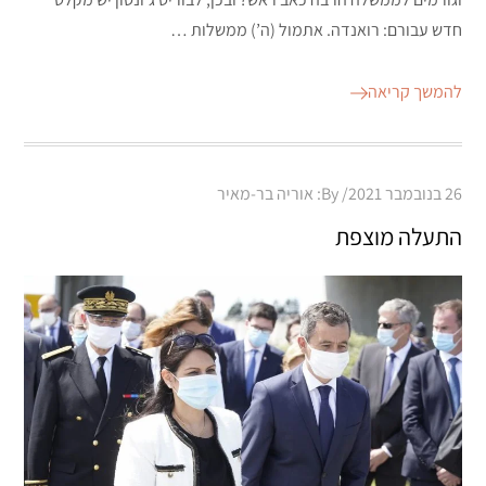
חדש עבורם: רואנדה. אתמול (ה’) ממשלות …
להמשך קריאה
Posted
26 בנובמבר 2021
By:
אוריה בר-מאיר
on
התעלה מוצפת