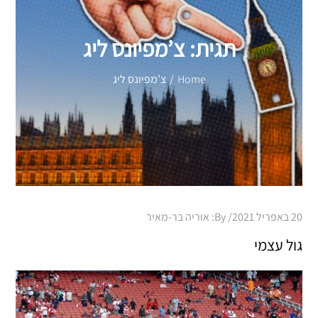
תגית:
צ’מפיונס ליג
Home
צ’מפיונס ליג
Posted
20 באפריל 2021
By:
אוריה בר-מאיר
on
גול עצמי