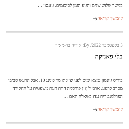
במשך שלוש שנים והגיע הזמן לסיכומים. ג’ונסון …
להמשך קריאה
Posted
3 בספטמבר 2022
By:
אוריה בר-מאיר
on
בלי פאניקה
בוריס ג’ונסון נמצא ימים לפני יציאתו מדאונינג 10, אבל הרעש סביבו
מסרב לרגוע. אתמול (ו’) פורסמה חוות דעת משפטית על החקירה
הפרלמנטרית נגדו בשאלה האם …
להמשך קריאה