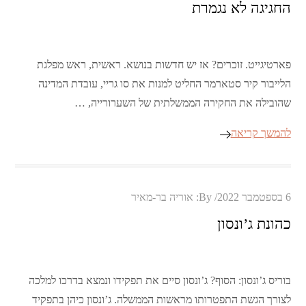
החגיגה לא נגמרת
פארטיגייט. זוכרים? אז יש חדשות בנושא. ראשית, ראש מפלגת
הלייבור קיר סטארמר החליט למנות את סו גריי, עובדת המדינה
שהובילה את החקירה הממשלתית של השערורייה, …
להמשך קריאה
Posted
6 בספטמבר 2022
By:
אוריה בר-מאיר
on
כהונת ג’ונסון
בוריס ג’ונסון: הסוף? ג’ונסון סיים את תפקידו ונמצא בדרכו למלכה
לצורך הגשת התפטרותו מראשות הממשלה. ג’ונסון כיהן בתפקיד