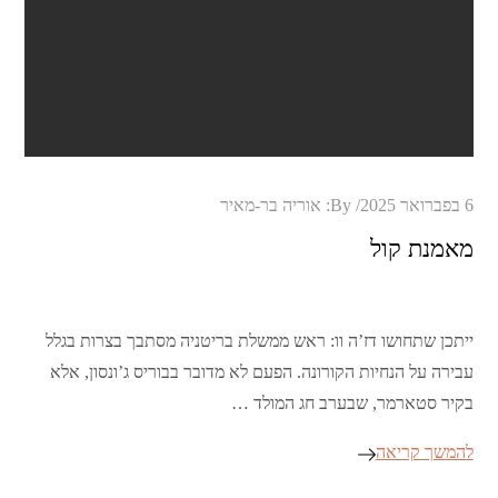
Posted
6 בפברואר 2025
By:
אוריה בר-מאיר
on
מאמנת קול
ייתכן שתחושו דז’ה וו: ראש ממשלת בריטניה מסתבך בצרות בגלל
עבירה על הנחיות הקורונה. הפעם לא מדובר בבוריס ג’ונסון, אלא
בקיר סטארמר, שבערב חג המולד …
להמשך קריאה