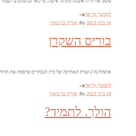
פוסט אורח: לראשונה מונתה אישה, סו קאר (בתמונה), לעמוד לת
להמשך קריאה
Posted
16 ביוני 2023
By:
אוריה בר-מאיר
on
בוריס השקרן
אתמול (ה’) ועדת האתיקה של בית הנבחרים פרסמה את הדוח שלה בעניינו
להמשך קריאה
Posted
10 ביוני 2023
By:
אוריה בר-מאיר
on
הולך. לתמיד?