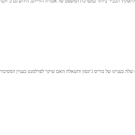
פקיד הבכיר ביותר במערכת המשפט של אנגליה ו-וויילס, הידוע גם כ”זקנת הש
 של בוריס ג’ונסון והשאלה האם שיקר לפרלמנט בעניין המסיבות בדאונינג 10 בתקופת 