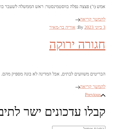
אמש (ו’) פצצה נפלה בווסטמינסטר: ראש הממשלה לשעבר בוריס 
להמשך קריאה
Posted
3 ביוני 2023
By:
אוריה בר-מאיר
on
חגורה ירוקה
הבריטים משוועים לבתים, אבל המדינה לא בונה מספיק מהם.
להמשך קריאה
ניווט
Previous
קבלו עדכונים ישר לתיב