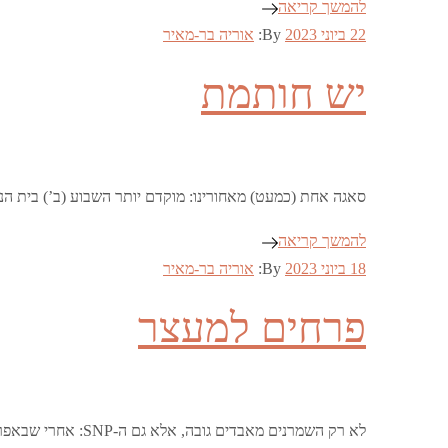
להמשך קריאה
Posted
22 ביוני 2023
By:
אוריה בר-מאיר
on
יש חותמת
סאגה אחת (כמעט) מאחורינו: מוקדם יותר השבוע (ב’) בית ה
להמשך קריאה
Posted
18 ביוני 2023
By:
אוריה בר-מאיר
on
פרחים למעצר
לא רק השמרנים מאבדים גובה, אלא גם ה-SNP: אחרי שבאפריל מנכ”ל המפלגה לשעבר פיטר מארל וגזבר המפלגה דאז קולין ביטי נעצרו לצורך חקירה של אי-סדרים …