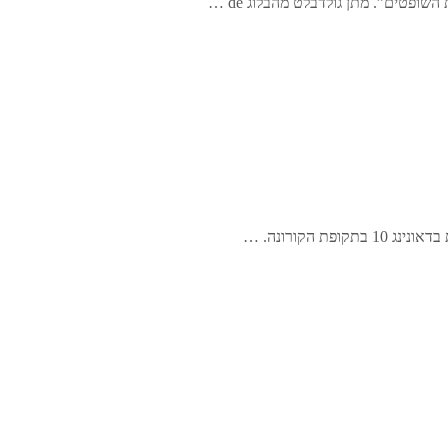
ופטים”. מתן גולדבלט מהבלוג de …
הקורונה. …