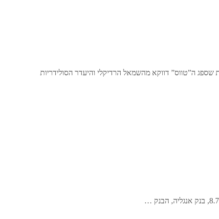
ת שספג ה”טווס” דווקא מהשמאל הרדיקלי והיעדר הסולידריות