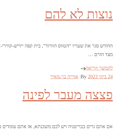
on
נוצות לא להם
החודש סגר את שעריו “הטווס הוורוד”, בית קפה יידיש-קוויר
מצד הזרם …
להמשך קריאה
Posted
24 ביוני 2023
By:
אוריה בר-מאיר
on
פצצה מעבר לפינה
אם אתם גרים בבריטניה ויש לכם משכנתא, אז אתם עומדים בפני תקופה קש