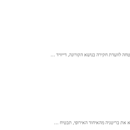
חה לוועדת חקירה בנושא הקורונה, דייוויד …
א את בריטניה מהאיחוד האירופי, תבטיח …