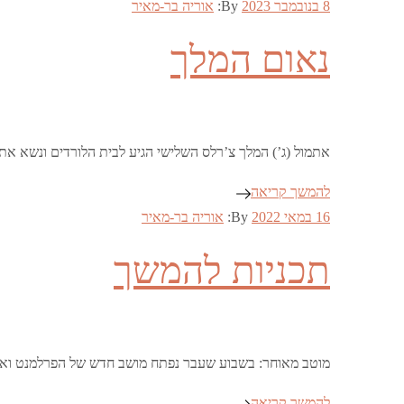
Posted
8 בנובמבר 2023
By:
אוריה בר-מאיר
on
נאום המלך
אתמול (ג’) המלך צ’רלס השלישי הגיע לבית הלורדים ונשא א
להמשך קריאה
Posted
16 במאי 2022
By:
אוריה בר-מאיר
on
תכניות להמשך
מוטב מאוחר: בשבוע שעבר נפתח מושב חדש של הפרלמנט ואית
להמשך קריאה