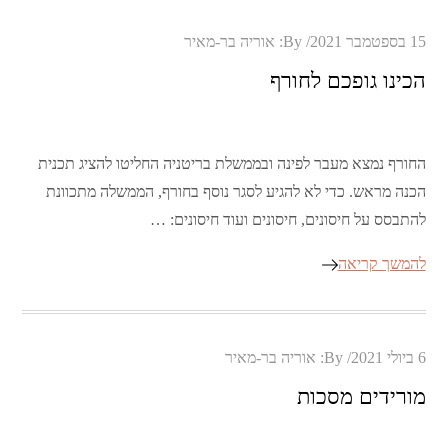
Posted
15 בספטמבר 2021
By:
אוריה בר-מאיר
on
הכינו גופכם לחורף
החורף נמצא מעבר לפינה ובממשלת בריטניה החליטו להציג תכנית
הכנה מראש. כדי לא להגיע לסגר נוסף בחורף, הממשלה מתכוונת
להתבסס על חיסונים, חיסונים ועוד חיסונים: …
להמשך קריאה
Posted
6 ביולי 2021
By:
אוריה בר-מאיר
on
מורידים מסכות