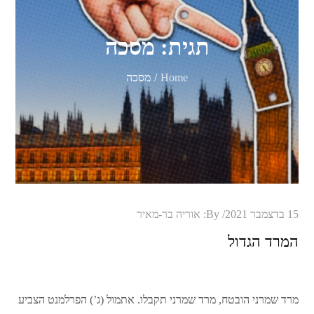
תגית:
מסכה
Home
מסכה
Posted
15 בדצמבר 2021
By:
אוריה בר-מאיר
on
המרד הגדול
מרד שמרני הובטח, מרד שמרני תקבלו. אתמול (ג’) הפרלמנט הצביע