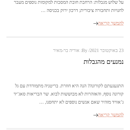
על שלוש מגבלות: הרחבת חובת המסכות למקומות נוספים מעבר
לחנויות ותחבורה ציבורית; דרכון ירוק בכניסה …
להמשך קריאה
Posted
23 באוקטובר 2021
By:
אוריה בר-מאיר
on
נמנעים מהגבלות
התגעגעתם לקורונה? הנה היא חוזרת. בריטניה מתמודדת עם גל
קורונה נוסף, והאזהרות לא מבוששות לבוא. שר הבריאות סאג’יד
ג’אוויד מזהיר שאם אנשים נוספים לא יתחסנו, …
להמשך קריאה