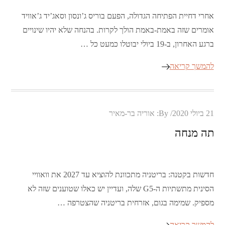
אחרי דחיית הפתיחה הגדולה, הפעם בוריס ג’ונסון וסאג’יד ג’אוויד
אומרים שזה באמת-באמת הולך לקרות. בהנחה שלא יהיו שינויים
ברגע האחרון, ב-19 ביולי יבוטלו כמעט כל …
להמשך קריאה
Posted
21 ביולי 2020
By:
אוריה בר-מאיר
on
תה מנחה
חדשות בקטנה: בריטניה מתכוונת להוציא עד 2027 את וואוויי
הסינית מתשתיות ה-G5 שלה, ועדיין יש כאלו שטוענים שזה לא
מספיק. שמימה בגום, אזרחית בריטניה שהצטרפה …
להמשך קריאה