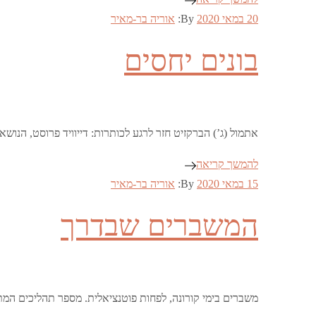
Posted
20 במאי 2020
By:
אוריה בר-מאיר
on
בונים יחסים
אתמול (ג’) הברקזיט חזר לרגע לכותרות: דייוויד פרוסט, הנו
להמשך קריאה
Posted
15 במאי 2020
By:
אוריה בר-מאיר
on
המשברים שבדרך
משברים בימי קורונה, לפחות פוטנציאלית. מספר תהליכים המתה