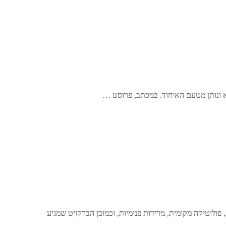
שא ונותן מטעם האיחוד. במכתב, פרוסט …
פוליטיקה מקומית, מרידות פנימיות, וכמובן הברקזיט שמגיע