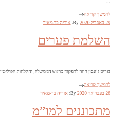
…
להמשך קריאה
Posted
29 באפריל 2020
By:
אוריה בר-מאיר
on
השלמת פערים
בוריס ג’ונסון חוזר לתפקוד כראש הממשלה, והקלחות הפוליטי
להמשך קריאה
Posted
28 בפברואר 2020
By:
אוריה בר-מאיר
on
מתכוננים למו”מ