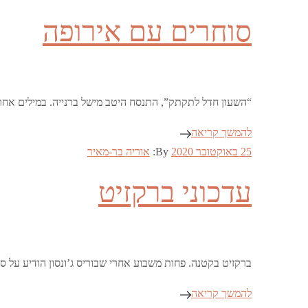
on
סוחרים עם אירופה
“השעון חדל לתקתק”, התנסח היטב מישל ברנייה. במילים אחרו
להמשך קריאה
Posted
25 באוקטובר 2020
By:
אוריה בר-מאיר
on
עדכוני ברקזיט
ברקזיט בקטנה. פחות משבוע אחרי שבוריס ג’ונסון הודיע על ס
להמשך קריאה