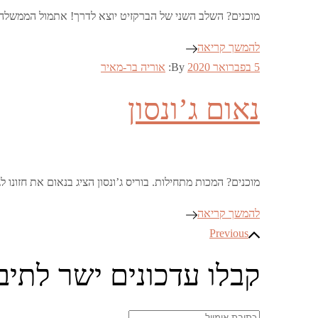
מוכנים? השלב השני של הברקזיט יוצא לדרך! אתמול הממשלה
להמשך קריאה
Posted
5 בפברואר 2020
By:
אוריה בר-מאיר
on
נאום ג’ונסון
מוכנים? המכות מתחילות. בוריס ג’ונסון הציג בנאום את חזונו
להמשך קריאה
ניווט
Previous
קבלו עדכונים ישר לתיב