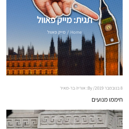
תגית:
מייק פאוול
Home
מייק פאוול
Posted
8 בנובמבר 2019
By:
אוריה בר-מאיר
on
חיממו מנועים