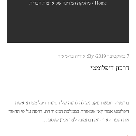
Home
מחלקת המדינה של ארצות הברית
Posted
7 באוקטובר 2019
By:
אוריה בר-מאיר
on
דרכון דיפלומטי
בריטניה רועשת עקב ניצולה לרעה של חסינות דיפלומטית: אשת
דיפלומט אמריקאי שמשרת בממלכה המאוחדת, דרסה על-פי החשד
את הנער הארי דאן (בתמונה לצד אמו) שנסע …