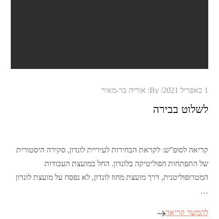
Posted
1 באפריל 2021
By:
אוריה בר-מאיר
on
לשלוט בבירה
קריאה לסופ”ש: לקראת הבחירות לעיריית לונדון, סקירה היסטורית
של התפתחות הפוליטיקה בלונדון. החל במועצת העבודות
המטרופוליטנית, דרך מועצת מחוז לונדון, לא נפסח על מועצת לונדון
…
להמשך קריאה