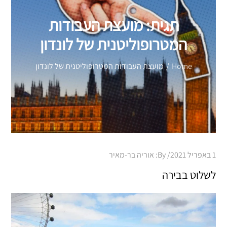
תגית:
מועצת העבודות
המטרופוליטנית של לונדון
Home
מועצת העבודות המטרופוליטנית של לונדון
Posted
1 באפריל 2021
By:
אוריה בר-מאיר
on
לשלוט בבירה