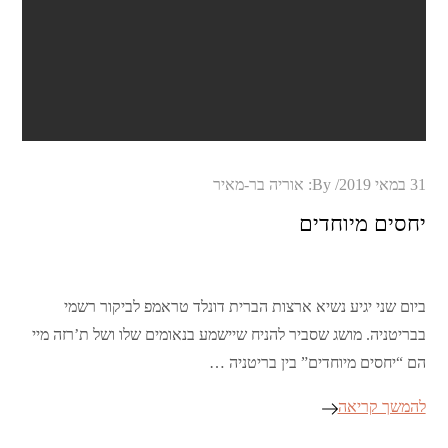
Posted
31 במאי 2019
By:
אוריה בר-מאיר
on
יחסים מיוחדים
ביום שני יגיע נשיא ארצות הברית דונלד טראמפ לביקור רשמי
בבריטניה. מושג שסביר להניח שיישמע בנאומים שלו ושל ת’רזה מיי
הם “יחסים מיוחדים” בין בריטניה …
להמשך קריאה