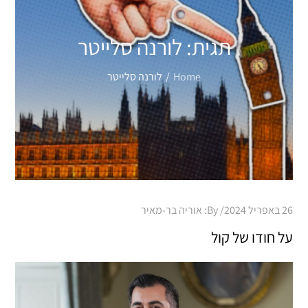
תגית:
לורנה סלייטר
Home
לורנה סלייטר
Posted
26 באפריל 2024
By:
אוריה בר-מאיר
on
על חודו של קול