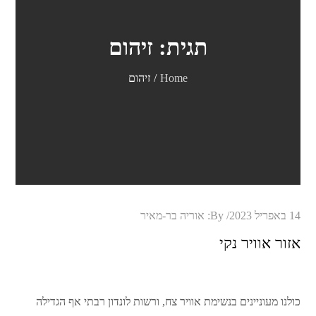
תגית:
זיהום
Home
זיהום
Posted
14 באפריל 2023
By:
אוריה בר-מאיר
on
אזור אוויר נקי
כולנו מעוניינים בנשימת אוויר צח, ורשות לונדון רבתי אף הגדילה