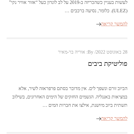
לעשות בעניין כשהכריזה ב-2019 על לב לונדון כעל “אזור אוויר נקי”
(ULEZ). כלומר, נסיעה ברכבים …
להמשך קריאה
Posted
28 באוגוסט 2022
By:
אוריה בר-מאיר
on
פוליטיקת ביבים
הביוב זורם ונשפך לים. אין מדובר בסתם פרפראזה לשיר, אלא
במציאות באנגליה. הגשמים החזקים של הימים האחרונים, בשילוב
תשתית ביוב מיושנת, אילצו את חברות המים …
להמשך קריאה