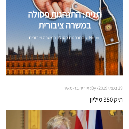
תגית:
התנהגות פסולה
במשרה ציבורית
Home
התנהגות פסולה במשרה ציבורית
Posted
29 במאי 2019
By:
אוריה בר-מאיר
on
תיק 350 מיליון