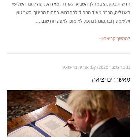
חדשות בקטנה: במהלך השבוע האחרון, מאז הכניסה לסגר השלישי
באנגליה, הרבה מאוד הספיק להתרחש. בתחום החינוך, השר גווין
ויליאמסון (בתמונה) נתפס לא מוכן לאפשרות שגם …
להמשך קריאה
Posted
31 בדצמבר 2020
By:
אוריה בר-מאיר
on
מאשררים יציאה