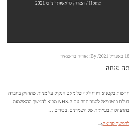
Home
המרוץ לראשות יונייט 2021
Posted
18 באפריל 2021
By:
אוריה בר-מאיר
on
תה מנחה
חדשות בקטנה: דיווח לקוי של מאט הנקוק על מניות שהחזיק בחברה
בעלת פוטנציאל לסגור חוזה עם ה-NHS מביא להמשך ההאשמות
בהתנהלות בעייתית של השמרנים. בכירים …
להמשך קריאה