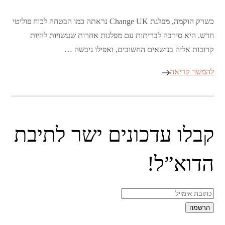
כשרק הוקמה, מפלגת Change UK נראתה כמו הבטחה לכוח פוליטי
חדש. היא סירבה לבריתות עם מפלגות אחרות שעשויות להיות
קרובות אליה בנושאים החשובים, ואפילו גיבשה …
להמשך קריאה
קבלו עדכונים ישר לתיבת
הדוא”ל!