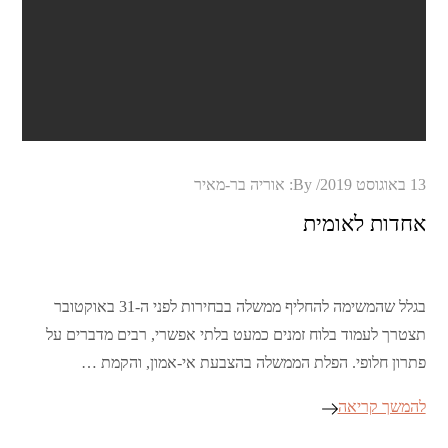
Posted
13 באוגוסט 2019
By:
אוריה בר-מאיר
on
אחדות לאומית
בגלל שהמשימה להחליף ממשלה בבחירות לפני ה-31 באוקטובר
תצטרך לעמוד בלוח זמנים כמעט בלתי אפשרי, רבים מדברים על
פתרון חלופי. הפלת הממשלה בהצבעת אי-אמון, והקמת …
להמשך קריאה