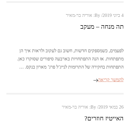
Posted
4 ביוני 2019
By:
אוריה בר-מאיר
on
תה מנחה – מעקב
לפעמים, כשמספקים חדשות, חשוב גם לעקוב ולראות איך הן
מתפתחות. אז הנה התפתחויות בארבעה סיפורים שסוקרו כאן.
התפתחות בחקירה של התרומות לנייג’ל פרג’ מארון בנקס. …
להמשך קריאה
Posted
26 במאי 2019
By:
אוריה בר-מאיר
on
האייטיז חוזרים?