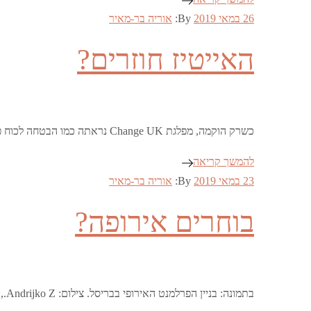
Posted
26 במאי 2019
By:
אוריה בר-מאיר
on
האייטיז חוזרים?
כשרק הוקמה, מפלגת Change UK נראתה כמו הבטחה לכוח פוליטי חדש. היא סירבה לבריתות עם מפלגות אחרות שעשויות להיות קרובות אליה בנושאים החשובים, ואפילו גיבשה …
להמשך קריאה
Posted
23 במאי 2019
By:
אוריה בר-מאיר
on
בוחרים אירופה?
בתמונה: בניין הפרלמנט האירופי בבריסל. צילום: Andrijko Z., ויקיפדיה היום (ה’) הבריטים יגיעו לקלפיות כדי להצביע בבחירות לפרלמנט האירופי. הבחירות האלו שונות מבחירות קודמות לפרלמנט …