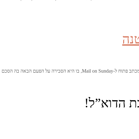
נה
ת הדוא”ל!