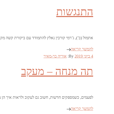
on
התנגשות
אתמול (ב’), ג’רמי קורבין נאלץ להתמודד עם ביקורת קשה מקר
להמשך קריאה
Posted
4 ביוני 2019
By:
אוריה בר-מאיר
on
תה מנחה – מעקב
לפעמים, כשמספקים חדשות, חשוב גם לעקוב ולראות איך הן מ
להמשך קריאה