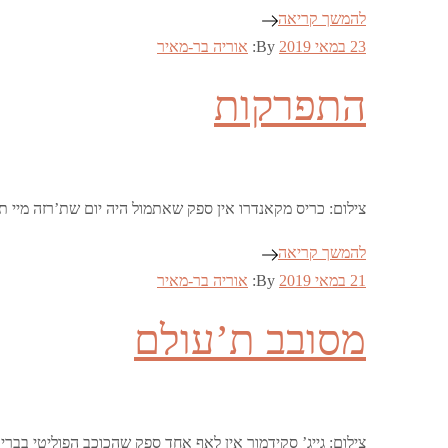
להמשך קריאה
Posted
23 במאי 2019
By:
אוריה בר-מאיר
on
התפרקות
צילום: כריס מקאנדרו אין ספק שאתמול היה יום שת’רזה מי
להמשך קריאה
Posted
21 במאי 2019
By:
אוריה בר-מאיר
on
מסובב ת’עולם
צילום: גייג’ סקידמור אין לאף אחד ספק שהכוכב הפוליטי בברי