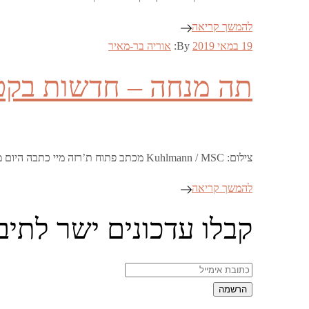
להמשך קריאה
Posted
19 במאי 2019
By:
אוריה בר-מאיר
on
תה מנחה – חדשות בקט
צילום: Kuhlmann / MSC מכתב פתוח ת’רזה מיי כתבה היום מכתב פתוח ל-Mail on Sunday, בו היא הסבירה על הפעם הבאה בה הסכם הברקזיט שלה …
להמשך קריאה
קבלו עדכונים ישר לתיב