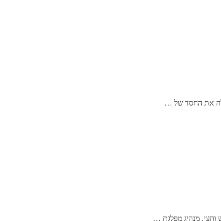
 לה את החסד של …
 וחצי. מנהיג מפלגת …