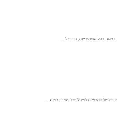
 עם טענות על אנטישמיות, הערפול …
רה של התרומות לנייג’ל פרג’ מארון בנקס. …