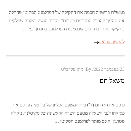
ממשלת בריטניה חסמה את החקיקה של הפרלמנט הסקוטי שהקלה
את תהליך ההכרה המגדרית בטרנס*. הדבר נעשה בטענה שחלקים
בחקיקה סותרים חוקים שבסמכות הפרלמנט בלונדון וכמו …
להמשך קריאה
Posted
23 בנובמבר 2022
By:
מתן גולדבלט
on
משאל תם
פוסט אורח: היום (ד’) בית המשפט העליון של בריטניה פרסם את
פסיקתו לגבי השאלה מטעם השרה הראשונה של סקוטלנד, ניקולה
סטרג’ן: האם מותר לפרלמנט הסקוטי …