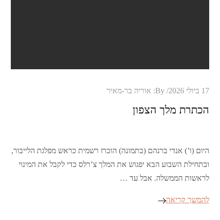
Posted
17 ביולי 2026
By:
אוריה בר-מאיר
on
הכתרת מלך הצפון
היום (ו’) אנדי ברנהם (בתמונה) הוכרז רשמית כראש מפלגת הלייבור,
ובתחילת השבוע הבא יפגוש את המלך צ’רלס כדי לקבל את המינוי
לראשות הממשלה. אבל עד …
להמשך קריאה