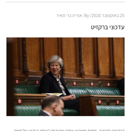
Posted
25 באוקטובר 2020
By:
אוריה בר-מאיר
on
עדכוני ברקזיט
ברקזיט בקטנה. פחות משבוע אחרי שבוריס ג’ונסון הודיע על סיום