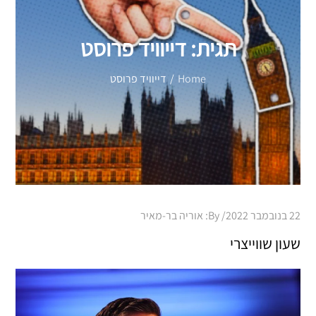
תגית:
דייוויד פרוסט
Home
דייוויד פרוסט
Posted
22 בנובמבר 2022
By:
אוריה בר-מאיר
on
שעון שווייצרי