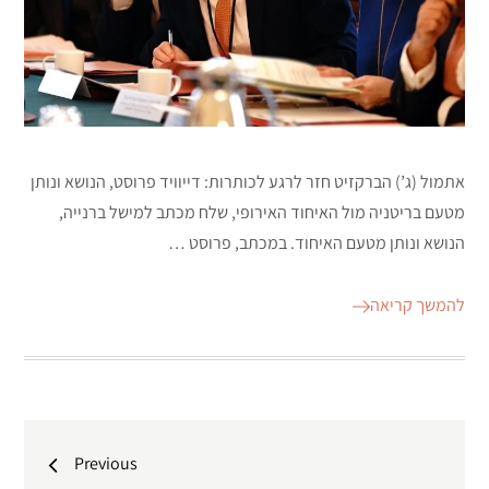
אתמול (ג’) הברקזיט חזר לרגע לכותרות: דייוויד פרוסט, הנושא ונותן
מטעם בריטניה מול האיחוד האירופי, שלח מכתב למישל ברנייה,
הנושא ונותן מטעם האיחוד. במכתב, פרוסט …
להמשך קריאה
ניווט
Previous