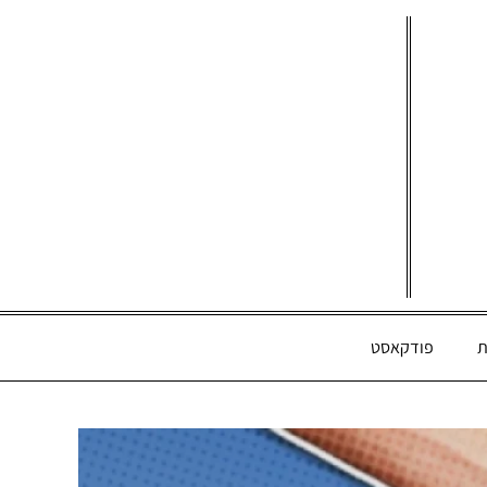
ת
פודקאסט