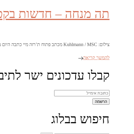
on
תה מנחה – חדשות בקט
צילום: Kuhlmann / MSC מכתב פתוח ת’רזה מיי כתבה היום מכתב פתוח ל-Mail on Sunday, בו היא הסבירה על הפעם הבאה בה הסכם הברקזיט שלה …
להמשך קריאה
קבלו עדכונים ישר לתיב
חיפוש בבלוג