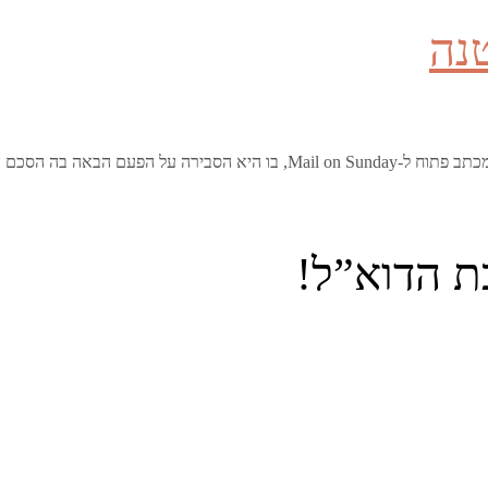
נה
ת הדוא”ל!