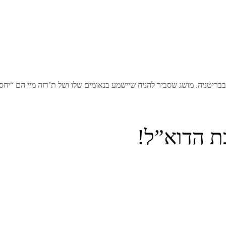
בבריטניה. מושג שסביר להניח שיישמע בנאומים שלו ושל ת’רזה מיי הם “יחס
ת הדוא”ל!