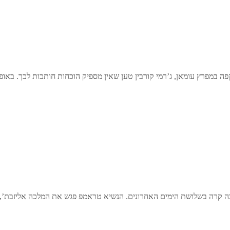
מפרץ עומאן, ג’רמי קורבין טען שאין מספיק הוכחות חותכות לכך. באופן
רה בשלושת הימים האחרונים. הנשיא טראמפ פגש את המלכה אליזבת’, היד