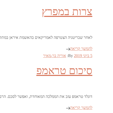
on
צרות במפרץ
לאחר שבריטניה הצטרפה לאמריקאים בהאשמת איראן במתקפה ב
להמשך קריאה
Posted
5 ביוני 2019
By:
אוריה בר-מאיר
on
סיכום טראמפ
דונלד טראמפ עזב את הממלכה המאוחדת, ואפשר לסכם. הרבה ק
להמשך קריאה