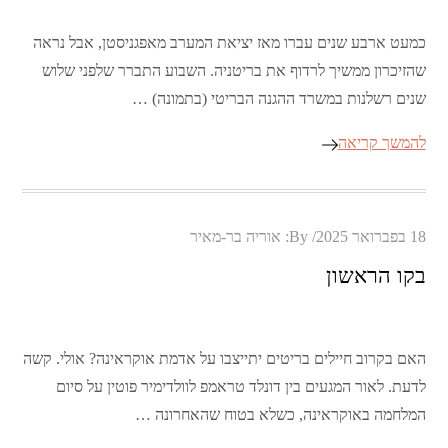
כמעט ארבע שנים עברו מאז יציאת המערב מאפגניסטן, אבל נראה
שהזיכרון ממשיך לרדוף את בריטניה. השבוע התברר שלפני שלוש
שנים רשלנות במשרד ההגנה הבריטי (בתמונה) …
להמשך קריאה
Posted
18 בפברואר 2025
By:
אוריה בר-מאיר
on
בקו הראשון
האם בקרוב חיילים בריטים יתייצבו על אדמת אוקראינה? אולי. קשה
לדעת. לאור המגעים בין דונלד טראמפ לוולדימיר פוטין על סיום
המלחמה באוקראינה, כשלא בטוח שהאחרונה …