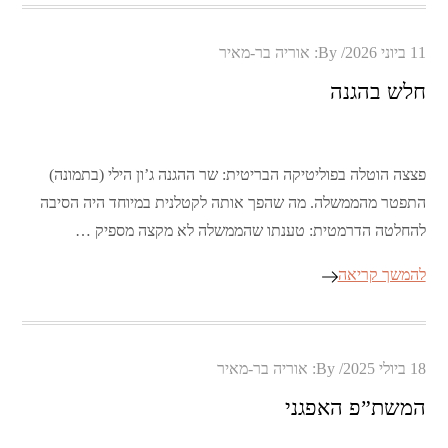
Posted
11 ביוני 2026
By:
אוריה בר-מאיר
on
חלש בהגנה
פצצה הוטלה בפוליטיקה הבריטית: שר ההגנה ג’ון הילי (בתמונה)
התפטר מהממשלה. מה שהפך אותה לקטלנית במיוחד היה הסיבה
להחלטה הדרמטית: טענתו שהממשלה לא מקצה מספיק …
להמשך קריאה
Posted
18 ביולי 2025
By:
אוריה בר-מאיר
on
המשת”פ האפגני