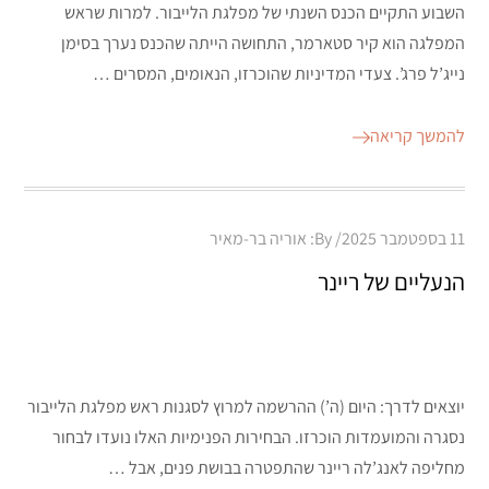
השבוע התקיים הכנס השנתי של מפלגת הלייבור. למרות שראש
המפלגה הוא קיר סטארמר, התחושה הייתה שהכנס נערך בסימן
נייג’ל פרג’. צעדי המדיניות שהוכרזו, הנאומים, המסרים …
להמשך קריאה
Posted
11 בספטמבר 2025
By:
אוריה בר-מאיר
on
הנעליים של ריינר
יוצאים לדרך: היום (ה’) ההרשמה למרוץ לסגנות ראש מפלגת הלייבור
נסגרה והמועמדות הוכרזו. הבחירות הפנימיות האלו נועדו לבחור
מחליפה לאנג’לה ריינר שהתפטרה בבושת פנים, אבל …