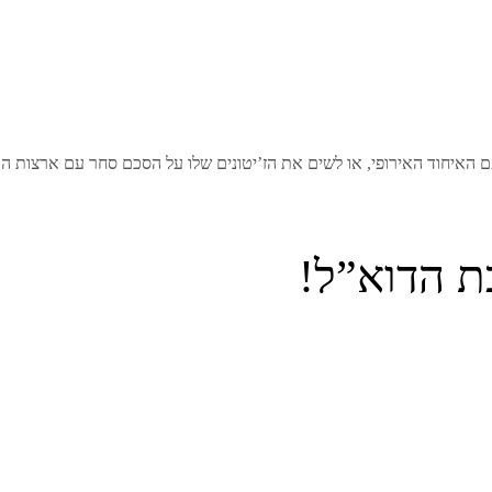
 האיחוד האירופי, או לשים את הז’יטונים שלו על הסכם סחר עם ארצות ה
ת הדוא”ל!