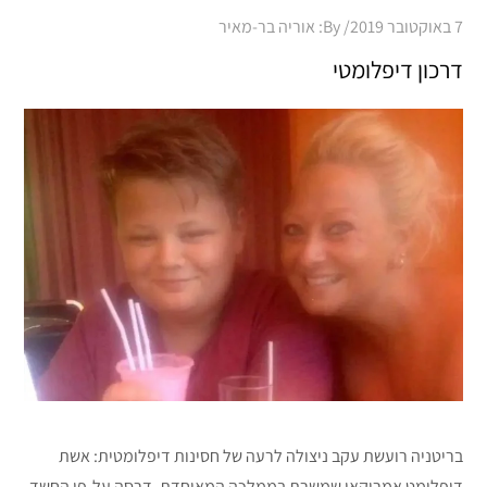
Posted
7 באוקטובר 2019
By:
אוריה בר-מאיר
on
דרכון דיפלומטי
בריטניה רועשת עקב ניצולה לרעה של חסינות דיפלומטית: אשת
דיפלומט אמריקאי שמשרת בממלכה המאוחדת, דרסה על-פי החשד