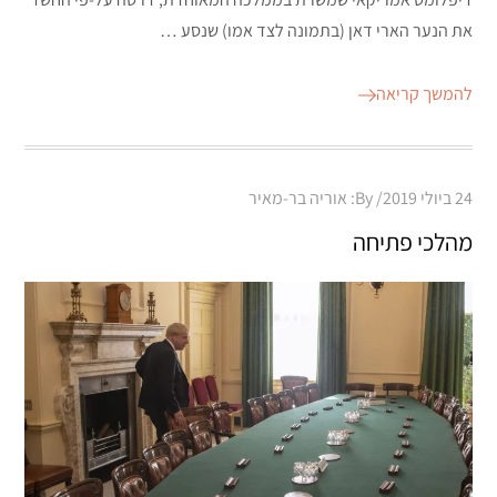
את הנער הארי דאן (בתמונה לצד אמו) שנסע …
להמשך קריאה
Posted
24 ביולי 2019
By:
אוריה בר-מאיר
on
מהלכי פתיחה