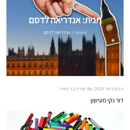
תגית:
אנדריאה לדסם
Home
אנדריאה לדסם
Posted
4 בפברואר 2024
By:
אוריה בר-מאיר
on
דור נקי מעישון