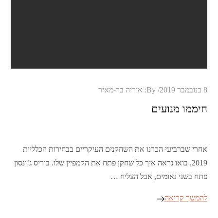
Posted
8 בנובמבר 2019
By:
אוריה בר-מאיר
on
חיממו מנועים
אחרי שברביעי הכרנו את השחקנים העיקריים בבחירות הכלליות
2019, בואו נראה איך כל שחקן פתח את הקמפיין שלו. בוריס ג’ונסון
פתח בשני נאומים, אבל הצליח …
להמשך קריאה