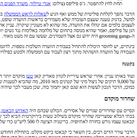
תחת לחץ להתפטר. ג’ס פיליפס (צילום:
אנדי טיילור, משרד הפנים הב
הדבר נהפך לקלחת פוליטית של ממש ואף הגיע ל
שאלות לראש הממשלה
בפ
למשל, בדנוק טענה שעצם העובדה שלא מעמידים בראשות הוועדה שופט, למר
לעצמם בלמים אם ינהלו את הוועדה, מה שהוא לא מעוניין שיקרה. עניין א
הגן על פיליפס, ואמר שהיא מנוסה בתחום של מלחמה באלימות נגד נשים יות
ה-grooming gangs היה ידוע גם אצל השמרנים, שעשו עם זה מעט מאוד.
בינתיים, יש לחוסר היכולת להתחיל בעבודת הוועדה השלכות נוספות. לדוגמה, מו
העבודה על הוועדה הושהתה מתוך רצון לעבוד עם הממשלה ולמנוע כפילויו
בקטנה
ועוד באותו עניין: אחרי שראש עיריית לונדון סאדיק קאן
טען
מוקדם יותר הש
על 9,000 תיקים של ניצול מי
כמובן, הדבר הנכון לעשות הוא שגם קאן יתמוך בזה, שכן מעבר לכך שיהיה נכו
שחרור מוקדם
ונסיים עם שחרורים שגויים של אסירים. הבולט שבהם היה
האדוש קבאטו
,
בבתי הכלא שמצריכה שחרור מוקדם בשילוב טעות בירוקרטית הביא לכך שק
קבאטו עצמו גורש בחזרה לאתיופיה. בריטניה הציעה לו 500 ליש”ט כדי שלא יאתגר משפטית את הגירוש.
הדבר עורר הדים רבים, בין השאר כי קבאטו ביקש מקלט. בתחילת החודש, כ