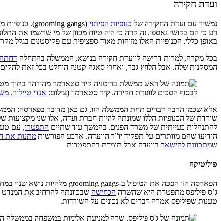
ועדת חקירה
נמשיך עם ועדת החקירה של
כנופיות הפיתוי
(oming gangs
רע כי הם בקושי נאספו. זה קרה כי היה טיוח מכוון של מי שרשמו את התל
באופן כללי, הכנופיות האלו מזוהות מאוד ספציפית עם פקיסטנים בגלל מקרי
בכל מקרה, למרות דרישה לוועדת חקירה בנושא, הממשלה בהתחלה
דחתה
המסקנות שלה. אבל הלחץ גבר, ואחרי סאגה קטנה הוחלט בכל זאת להקים וע
לבסוף הסכים לוועדת חקירה. קיר סטארמר (צילום:
אנדי טיילור, מש
אלא שכמו הרבה דברים תחת הממשלה הזו, גם כאן מדובר בפארסה: הממ
שורדת של הכנופיות הללו שמונתה להיות חברת ועדה, אלו שני מקצועות שלקח
להתנהלות בעייתית של משרד הפנים. בהמשך עוד שתיים
התפטרו
, עם טענ
הודיעו שהם מוותרים על תפקיד יו”ר הוועדה. ארבע הפורשות
מתנות את חז
ש
מתכוונת להישאר
בוועדה אבל תומכת בהתפטרות.
פוליטיקה
הפארסה הזו הפכה את הטיפול ב
ג’ס פיליפס מתפטרת היא שהשרה
הכחישה
שבכוונתה להרחיב את המנדט של
טענות שפיליפס אמרה דברים לא נכונים על השורדות.