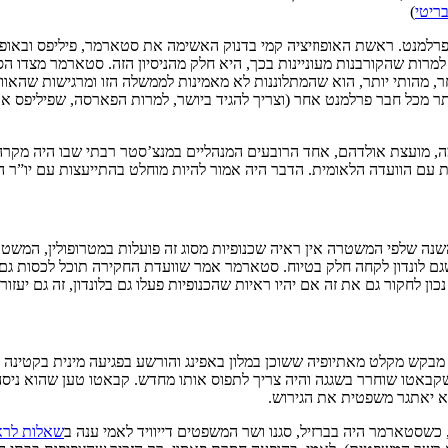
ריטי
)
רלמנט. ראשת האופוזיציה קמי בדנוק האשימה את סטארמר, פיליפס ובאופן כל
ות שהקורבנות מעוניינות בכך, היא חלק מהניסיון הזה. סטארמר מצדו הסב
חר, מהותי יותר, הוא שהמתלוננות לא מאמינות לממשלה הזו ומרגישות שהאו
ר מכל חבר פרלמנט אחר (וצריך להגיד ביושר, למרות הפארסה, שפיליפס אכן
עצת אולדהם, אחד הרובעים המנהליים במנצ’סטר רבתי שבו היה מקרה בולט במיוחד 
ת עם הוועדה הלאומית. הדבר היה אמור להיות מוחלט בהתייעצות עם יו”ר 
נה שלפי המשטרה אין ראיה שכנופיות מסוג זה פועלות במטרופולין, המש
ני של קטינים מאז 2010, מה שהביא לטענות שגם לונדון לקחה חלק בטיוח. סטארמר אמר שוועדת הח
ן לחקור גם את זה אם יהיו ראיות שהכנופיות פעלו גם בלונדון, זה גם יעזור 
 מבקש מקלט מאתיופיה ששוכן במלון באפינג והורשע בפגיעה מינית בקטינה 
באטו שוחרר בשגגה והיה צריך לתפוס אותו מחדש. קבאטו טען שהוא ניסה 
שסטארמר היה בברזיל, סגנו ושר המשפטים דייוויד לאמי ענה ב
שאלות לר