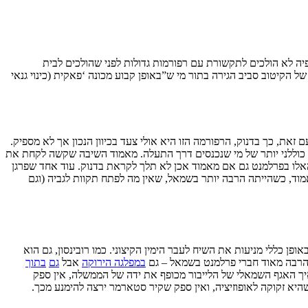
ה לא הולכים לתקשורת עם רפורמות גדולות לפני שהולכים לבית
הקיטוב סביב הגירה בתור מי ש”באופן קבוע מכונה ‘פאקית (כינוי גנאי
זאת, כך בדנוק, הרפורמה הזו היא אולי צעד בכיוון הנכון אך לא מספיק.
וש כוללני יותר של מי שנכנסים דרך התעלה. מאמוד השיבה שקשה לקחת את
אלו בפרלמנט גם אם מאמוד אכן לא תלך לקראת בדנוק. עוד אחד שפרגן
וד, כשהייתה הרבה יותר בשמאל, שאין מה לפתח תקוות לגביה (וגם
 כללי מניעות את השיח לעבר הימין הקיצוני. כמו רובינסון, גם הוא
ם הרבה מאוד חברי פרלמנט בשמאל – גם
במפלגה הירוקה
אבל
גם
בתוך
ך האגף השמאלי של הלייבור מכופף את ידה של הממשלה, אין ספק
יא זקוקה לאופוזיציה, ואין ספק שקיר סטארמר ירצה להימנע מכך.