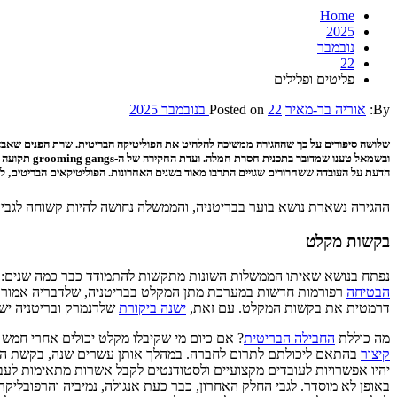
Home
2025
נובמבר
22
פליטים ופלילים
By:
אוריה בר-מאיר
22 בנובמבר 2025
Posted on
שלושה סיפורים על כך שההגירה ממשיכה להלהיט את הפוליטיקה הבריטית. שרת הפנים שאבאנה
ובשמאל טענ
הדעת על העובדה ששחרורים שגויים התרבו מאוד בשנים האחרונות. הפוליטיקאים הבריטים, לל
ההגירה נשארת נושא בוער בבריטניה, והממשלה נחושה להיות קשוחה לגבי
בקשות מקלט
נפתח בנושא שאיתו הממשלות השונות מתקשות להתמודד כבר כמה שנים: 
הבטיחה
רפורמות חדשות במערכת מתן המקלט בבריטניה, שלדבריה אמורות
דרמטית את בקשות המקלט. עם זאת,
ישנה ביקורת
שלדנמרק ובריטניה יש 
מה כוללת
החבילה הבריטית
? אם כיום מי שקיבלו מקלט יכולים אחרי חמש
קיצור
בהתאם ליכולתם לתרום לחברה. במהלך אותן עשרים שנה, בקשת המק
יהיו אפשרויות לעובדים מקצועיים ולסטודנטים לקבל אשרות מתאימות לעבו
באופן לא מוסדר. לגבי החלק האחרון, כבר כעת אנגולה, נמיביה והרפובליק