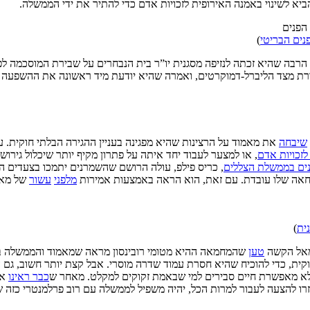
ביא לשינוי באמנה האירופית לזכויות אדם כדי להתיר את ידי הממשלה.
פנים הבריטי
)
בה שהיא זכתה לנזיפה מסגנית יו”ר בית הנבחרים על שבירת המוסכמה לפי
קורת מצד הליברל-דמוקרטים, ואמרה שהיא יודעת מיד ראשונה את ההשפעה של 
שיבחה
את מאמוד על הרצינות שהיא מפגינה בעניין ההגירה הבלתי חוקית. עם 
זכויות אדם
, או למצער לעבוד יחד איתה על פתרון מקיף יותר שיכלול גיר
נים בממשלת הצללים
, כריס פילפ, עולה הרושם שהשמרנים יתמכו בצעדים ה
אה שלו עובדת. עם זאת, הוא הראה באמצעות אמירות
מלפני
עשור
של מאמ
ית
)
שמאל הקשה
טען
שהמחמאה ההיא מטומי רובינסון מראה שמאמוד והממשלה באופן
וקית, כדי להוכיח שהיא חסרת עמוד שדרה מוסרי. אבל קצת יותר חשוב, ג
ולא מאפשרת חיים סבירים למי שבאמת זקוקים למקלט. מאחר ש
כבר ראינו
אי
ו להצעה לעבור למרות הכל, יהיה משפיל לממשלה עם רוב פרלמנטרי כזה שה