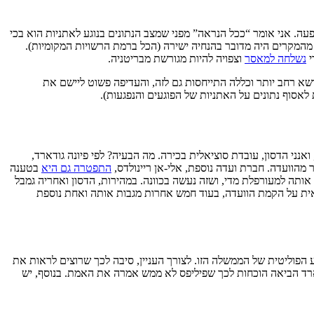
 יתר בתופעה. אני אומר “ככל הנראה” מפני שמצב הנתונים בנוגע לאתניות הוא בכי
 מהמקרים היה מדובר בהנחיה ישירה (הכל ברמת הרשויות המקומיות).
י
נשלחה למאסר
וצפויה להיות מגורשת מבריטניה.
 רחב יותר וכללה התייחסות גם לזה, והעדיפה פשוט ליישם את
אסוף נתונים על האתניות של הפוגעים והנפגעות).
ואנני הדסון, עובדת סוציאלית בכירה. מה הבעיה? לפי פיונה גודארד,
 מהוועדה. חברת ועדה נוספת, אלי-אן ריינולדס,
התפטרה גם היא
בטענה
אותה למעורפלת מדי, ושזה נעשה בכוונה. במהירות, הדסון ואחריה גמבל
ית על הקמת הוועדה, בעוד חמש אחרות מגבות אותה ואחת נוספת
לתחום יכולת הביצוע הפוליטית של הממשלה הזו. לצורך העניין, סיבה לכך שרוצים לראות את
ארד הביאה הוכחות לכך שפיליפס לא ממש אמרה את האמת. בנוסף, יש