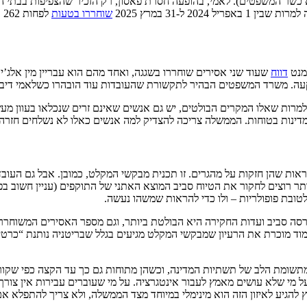
 כשר המשפטים). לאמי, בהופעה חסרת פאסון, רק הזכיר שהצפיפות בבתי 
2 ל-31 במרץ 2025
שוחררו בטעות
לפחות 262 אסירים מכל הסוגים.
מנט
דווח
שעוד שני אסירים שוחררו בשגגה, ואחד מהם הוא עבריין מין אלג
 למרות שאלו המקרים הבולטים, יש גם אנשים שאינם זרים שנכלאו בעוון מ
מדינות בטוחות. הממשלה צריכה להצדיק למה אנשים כאלו לא נשלחים חזרה
ראות שהן חזקות על מהגרים. זו תכנית מבקשי המקלט, כמובן. אבל גם העו
רשני. גם לגבי ה-grooming gangs עושה רושם שיותר רוצים לחקור את הטיוח סביב המוצא האתני של 
סה סביב ועדות החקירה היא הבולטת ביותר, וגם מספר האסירים המשוחררי
ד מוכרת את הרעיון שמבקשי המקלט מגיעים בגלל שבריטניה נותנת “כרטי
תשומת הלב של תשתיות המדינה, וכשהן מתוחות גם כך עד הקצה כפי שקורה 
ל מי שלא עושים מאמץ לעבור אינטגרציה. על מי שעוברים עבירות אין צורך
להגיע לאיזון הזה הוא מינימלי במיוחד מצד הממשלה, ולא צריך להתפלא אם