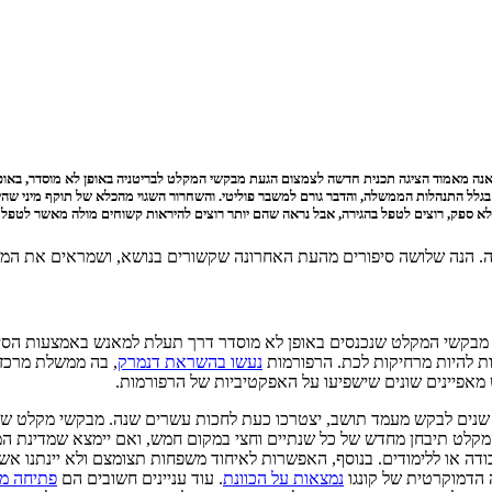
 מאמוד הציגה תכנית חדשה לצמצום הגעת מבקשי המקלט לבריטניה באופן לא מוסדר, באופן שי
ו שמדובר בתכנית חסרת חמלה. ועדת החקירה של ה-grooming gangs תקועה בגלל התנהלות הממשלה, והדבר גורם למשבר פוליטי. והש
א ספק, רוצים לטפל בהגירה, אבל נראה שהם יותר רוצים להיראות קשוחים מולה מאשר לטפל ב
ה. הנה שלושה סיפורים מהעת האחרונה שקשורים בנושא, ושמראים את המשך
מבקשי המקלט שנכנסים באופן לא מוסדר דרך תעלת למאנש באמצעות הסי
 להיות מרחיקות לכת. הרפורמות
נעשו בהשראת דנמרק
, בה ממשלת מרכז-
מאפיינים שונים שישפיעו על האפקטיביות של הרפורמות.
 שנים לבקש מעמד תושב, יצטרכו כעת לחכות עשרים שנה. מבקשי מקלט שיי
לט תיבחן מחדש של כל שנתיים וחצי במקום חמש, ואם יימצא שמדינת המו
דה או ללימודים. בנוסף, האפשרות לאיחוד משפחות תצומצם ולא יינתנו אשר
ה הדמוקרטית של קונגו
נמצאות על הכוונת
. עוד עניינים חשובים הם
פתיחה מו