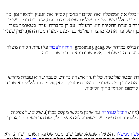
לי את הממשלה ואת הלייבור בניסיון לטייח את העניין ולמשוך זמן. כך
יר שבגלל שיש הליכים פליליים שמתקיימים כעת, שופטים רבים ישימו
וירה בוועדת החקירה היא “רעילה” עבורן כחברות ועדה. סטארמר מצדו
 השקיעה את כל מרצה הפוליטי בפרלמנט למען המטרה הזו). יצוין שעניין
של grooming gang,
החלה לעבוד
על ועדת חקירה משלה.
הוועדה הממשלתית, אלא שכידוע אחד כזה טרם מונה.
טרה המטרופוליטנית של לונדון אישרה בחודש שעבר שהיא עוברת מחדש
קירה תוכל לכסות גם את לונדון, מה שלרבים נראה כמו זריקת קאן אל מתחת לגלגלי האוטובוס.
לדימום הפנימי בתוך הלייבור.
(מה ש
הוביל לעתירה
נגד שיכון מבקשי מקלט במלון). שילוב של צפיפות
להסגיר את עצמו ושבמשטרה לא הקשיבו לו, ושם מכחישים. כך או כך,
אש הממשלה
. השאלה שנשאל שוב ושוב, מבלי שסיפק תשובה ישירה, היא