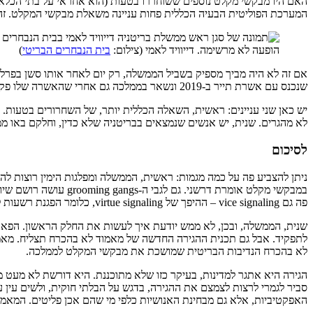
האם היו מבקשי מקלט נוספים ששוחררו בטעות (הוא אחראי על בתי הכלא
המערכת הפוליטית הבעיה הכללית פחות עניינה משאלת מבקשי המקלט. זה למרות שבין 1 באפריל 024
הופעה לא מרשימה. דייוויד לאמי (צילום:
בית הנבחרים הבריטי
)
אם זה לא היה מביך מספיק בשביל הממשלה, רק יום לאחר אותו סשן בפרל
שנכנס עם אשרת תייר ב-2019 ונשאר בממלכה גם אחרי שהאשרה שלו פקעה. משרד המשפטים הבהיר לתקשורת שהעובדות עוד הובהרו כשלאמי דיבר בפרלמנט, אבל הדבר נתפש כמביך עבורו.
יש כאן שני עניינים: ראשית, השאלה הכללית יותר, של השחרורים בטעות.
לא מהגרים. שנית, יש אנשים שנמצאים בבריטניה שלא כדין, וחלקם באו מ
לסיכום
ניתן להצביע פה על כמה מגמות: ראשית, הממשלה ומפלגות הימין רוצות לה
במבקשי מקלט אומרת ד
פה גם vice signaling – ההיפך של virtue signaling, כלומר הפגנת רשעות לטובת פופולריות – ולו כדי להראות שמשהו נעשה.
שנית, הממשלה, ובכן, לא ממש יודעת איך לעשות את החלק הראשון. הפאר
לתפקיד. אבל גם תכנית ההגירה החדשה של מאמוד לא בהכרח תצליח. מאמו
לא בהכרח הנדיבות הבריטית שמושכת את מבקשי המקלט לממלכה.
הגירה היא אתגר למדינות, בעיקר כזו שלא מתוכננת. היא דורשת לא מעט מ
סביר לגמרי לרצות לצמצם את ההגירה, בדגש על הבלתי חוקית, ולשים עין ע
האפקטיביות, אלא גם מבחינת האנושיות כלפי מי שהם אכן פליטים. המאמץ 