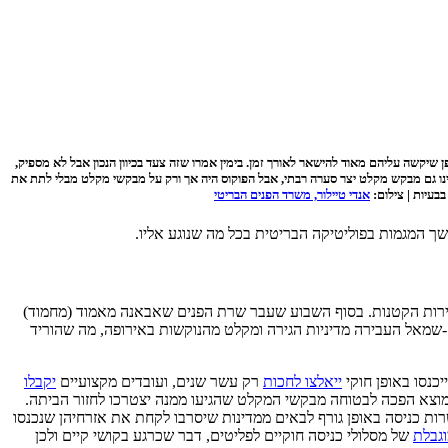
קשה עליהם מאוד להישאר לאורך זמן. בימין אמרו שזה צעד בכיוון הנכון אבל לא מספיק,
חרור השגוי מהכלא של תוקף מיני שהינו גם מבקש מקלט יצר סערה רבתי, אבל הפוקוס היה אך ורק על מבקשי מקלט מבלי לתת את
בעיות | צילום:
אנדי טיילור, משרד הפנים הבריטי
 המגמות בפוליטיקה הבריטית בכל מה שנוגע אליו.
רות הקטנות. בסוף השבוע שעבר שרת הפנים שאבאנה מאמוד (מחמוד)
שמאל העבירה מדיניות הגירה ומקלט מהנוקשות באירופה, מה שהוריד
כנסו באופן חוקי
ייאלצו לחכות
רק עשר שנים, ועובדים מקצועיים
יקבלו
צא הפכה לבטוחה מבקשי המקלט שהגיעו ממנה יצטרכו לחזור הביתה.
ות כניסה באופן גורף לבאים ממדינות שיסרבו לקחת את אזרחיהן שנכנסו
גבלת
של מסלולי כניסה חוקיים לפליטים, דבר שכרגע בקושי קיים ולכן