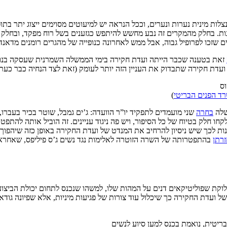
gro). כנופיות מנצלות מינית נערות ונערים, וככל הנראה יש למיעוטים מסוימים ייצוג
ונות. בחלק מהמקרים זה נבע מחשש להיתפש כגזענים בשל רוח מפקד, ובחלק
ם שזכו לפרופיל גבוה, אבל ממש לאחרונה כנופייה של מהגרים רומנים מדאנד
זאת בטענה שכבר הייתה ועדת חקירה בימי הממשלה השמרנית שעסקה בנושא
דת חקירה שתבדוק את העניין הזה יותר לעומק (זאת לצד הנחיה כבר כעת ל
רד הפנים הבריטי
)
שלה
בחרה
שני מועמדים לתפקיד יו”ר הוועדה: ג’ים גמבל, שוטר בכיר בעברו, 
ו חלק בטיוח של כל הסיפור, ויש פה ניגוד עניינים. זה הוביל אותה להתפטר
ות לכך שיש ניסיון להרחיב את המנדט של ועדת החקירה באופן כזה שיהפוך 
רתן
בהתפטרותה של השרה הזוטרה לאלימות נגד נשים ג’ס פיליפס, שאחרא
-grooming gangs מלהיות נושא שנוי במחלוקת שפוליטיקאים דנים על המהות שלו, למשהו שנכנס 
 ועדת החקירה כך שיכלול עוד צורות של פגיעות מיניות, אלא שפיונה גוד