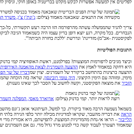
לפליטים אין למעשה אפשרות לבקש מקלט בבריטניה באופן חוקי, וניסיון לה
מקשיחה את התנאים. שאבאנה מאמוד (צילום:
ג’ונת’ן צ’ן, משרד ה
צריך להגיד שהממשלה עשתה מהרפורמה הזו הרבה רעש תקשורתי, כל-כך הר
הנבחרים. בכל מקרה, רגע יוצא דופן בדיון עצמו היה כשמאמוד הגיבה לבי
לפקיסטנית -אב”מ) מזדיינת’ ונדרשת ‘ללכת בחזרה הביתה'”.
התגובות הפוליטיות
וכיצד מגיבים לרפורמות המוצעות? בפרלמנט, ראשת האופוזיציה קמי בדנוק
היא דחקה במאמוד לאמץ את
ההצעה השמרנית לצאת מהאמנה האירופית ל
ההצעה ברצינות בהתחשב ברקורד של השמרנים. יצוין שמ
דבריו של שר הפ
מימין, ומזוהה עם הימין הקיצוני,
היה טומי רובינסון
, שראה בזה הוכחה שהמח
הזכיר
את מוצאה הפקיסטני, וקשה לחשוב על הסבר לכך שאינו גזענות).
רוצה לראות יותר. קמי בדנוק (צילום:
אדוארד מאסי, המפלגה השמרנ
בשמאל נשמעה הרבה מאוד ביקורת. כך למשל, העיתונאי אואן ג’ונס מה
הראה
את דבריה מהעבר, שקראו למדיניות מכילה יותר כלפי הגירה בלתי ח
הלייבור
– הראו אי-נחת מהמדיניות המוצעת. לתפישתם, היא אכזרית מדי 
שמאמוד תצטרך לעבוד קשה כדי למנוע מרד גדול מדי. גם אם השמרנים יעזר