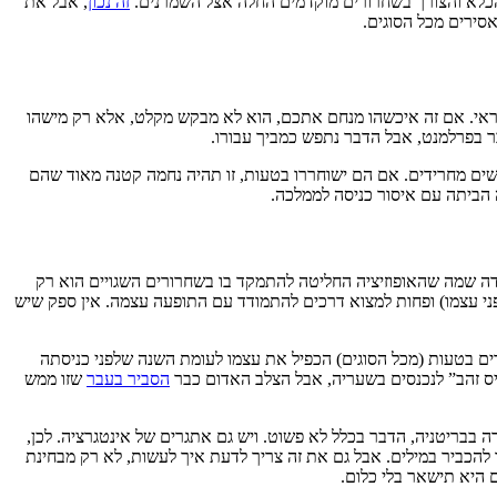
הכלא והצורך בשחרורים מוקדמים החלה אצל השמרנים.
זה נכון
, אבל את
’יראי. אם זה איכשהו מנחם אתכם, הוא לא מבקש מקלט, אלא רק מישהו
עשים מחרידים. אם הם ישוחררו בטעות, זו תהיה נחמה קטנה מאוד שהם
 הביתה עם איסור כניסה לממלכה.
בדה שמה שהאופוזיציה החליטה להתמקד בו בשחרורים השגויים הוא רק
התוקפים (עניין חשוב בפני עצמו) ופחות למצוא דרכים להתמודד עם התופעה עצמה. אין ספק שיש
ם בטעות (מכל הסוגים) הכפיל את עצמו לעומת השנה שלפני כניסתה
ס זהב” לנכנסים בשעריה, אבל הצלב האדום כבר
הסביר בעבר
שזו ממש
בבריטניה, הדבר בכלל לא פשוט. ויש גם אתגרים של אינטגרציה. לכן,
 להכביר במילים. אבל גם את זה צריך לדעת איך לעשות, לא רק מבחינת
 היא תישאר בלי כלום.