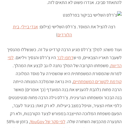
להתאחד סביבו. אנדרו פשוט לא התאים לזה.
רצה להציל את המוסד. צ’רלס השלישי (צילום:
אנדי ביילי, בית
הלורדים
)
ועוד משהו: למלך צ’רלס מגיע הרבה קרדיט על זה. כשנשללו מהנסיך
לשעבר תאריו הצבאיים, מי ש
דחפו לכך
היו צ’רלס והנסיך ויליאם.
לפי
הדיווח
, משפחתו הקרובה של המלך נתנה לו גב לבצע את המהלך.
למרות שהמסורת המשפחתית היא שהשמירה על מוסד המלוכה
קודמת לקשרים המשפחתיים
, היה נראה שהמלכה המנוחה הייתה
הרבה פחות נלהבת להעניש את בנה המועדף (כך אומרים) מאשר
בנה הבכור ומשפחתו הגרעינית. צ’רלס גילה הרבה פחות סנטימנטים
כלפי אחיו הצעיר, וטיפל במצב ביעילות. לא רק זאת: בניגוד לעבר,
הפעם משפחת המלוכה התייצבה במפורש לצעד הקורבנות, ולא רק
התנערה מהכבשה השחורה שלה.
לפי סקר של YouGov
, בזמן ש-58%