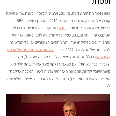
תזכורת
בואו נזכיר מה היה עד כה: ב-2014 וירג’יניה ג’ופריי טענה שהיא הייתה
קורבן של אנדרו, שמצדו הכחיש. ב-2019 הוא נתן ריאיון ל-BBC
בנושא, שרק סיבך אותו יותר, ו
פרש
מתפקידיו הציבוריים. הדברים
הסתבכו עוד יותר ב-2021 כשג’ופריי החליטה לתבוע אותו אזרחית,
והחלו דיונים בדחיקתו עוד יותר מהחיים הציבוריים (ביובל הפלטינה
למלוכתה של המלכה ב-2022, אנדרו
לא היה על המרפסת של ארמון
בקינגהאם
בגלל שההזמנה נשמרה ל”בני מלוכה פעילים”, מה
שאנדרו כבר לא היה). אם כשאנדרו לקח צעד אחורה בהתחלה הוא
קיווה שיוכל לחזור, התביעה האזרחית גרמה לאימו המלכה אליזבת’
השנייה ולאחיו (בתוארו אז) הנסיך צ’רלס להבהיר לו שייתכן שלא יוכל
לשוב.