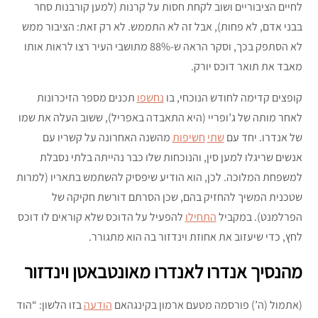
לחיים הציבוריים ושוב לקחת חסות על קרנות (למען קורבנות סחר
בבני אדם, לא פחות), אבל זה לא התממש. לא רק זאת: הציבור ממש
לא הסתפק בכך, וסקר הראה ש-88% מתושבי העיר רצו לראות אותו
מאבד את תואר דוכס יורק.
קופצים קדימה לחודש הנוכחי, בו
נחשפו
תכנים מספר הזיכרונות
לאחר מותה של ג’ופריי (היא התאבדה באפריל), ששוב העלה את שמו
של אנדרו. יחד עם
שתי
חשיפות
מהשנה האחרונה על קשריו עם
אנשים שריגלו למען סין, והנוכחות שלו כבר נהייתה בלתי נסבלת
למשפחת המלוכה. לכן, הוא הודיע שיפסיק להשתמש בתאריו (למרות
שטכנית המשיך להחזיק בהם, שכן הסרתם דורשת חקיקה של
הפרלמנט). במקביל
התחילו
להפעיל על הדוכס שלא קוראים לו דוכס
לחץ, כדי שיעזוב את אחוזת וינדזור בה הוא מתגורר.
מהנסיך אנדרו לאנדרו מאונטבאטן וינדזור
(אתמול (ה’) פורסמה מטעם ארמון בקינגהאם
הודעה
בזו הלשון: “הוד