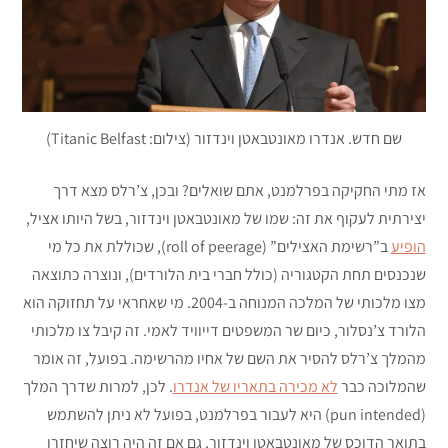
שם חדש. אנדרו מאונטבאטן וינדזור (צילום: Titanic Belfast)
אז מתי החקיקה בפרלמנט, אתם שואלים? ובכן, צ’רלס מצא דרך
יצירתית לעקוף את זה: שמו של מאונטבאטן וינדזור, בשל היותו אציל,
הופיע
ב”רשימת האצילים” (roll of peerage), שכוללת את כל מי
שנכנסים תחת הקטגוריה (כולל חברי בית הלורדים), ונוצרה כתוצאה
מצו מלכותי של המלכה המנוחה ב-2004. מי שאחראי על תחזוקה הוא
הלורד צ’נסלור, כיום שר המשפטים דייוויד לאמי. זה קיבל צו מלכותי
מהמלך צ’רלס להסיר את השם של אחיו מהרשימה. בפועל, זה אומר
שהמלוכה כבר
לא מכירה בתאריו של אנדרו
. לכן, למרות שדרך המלך
(pun intended) היא לעבור בפרלמנט, בפועל לא ניתן להשתמש
בתואר הדוכס של מאונטבאטן וינדזור, גם אם זה היה רוצה שיחזרו