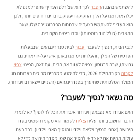
להשתמש בהם. ה
הסבר
לכך הוא שצ’רלס העדיף שהפרלמנט לא
יכלה את זמנו על הליך החקיקה ויעסוק בדברים דחופים יותר, ולכן
הוא העדיף להשתמש בצעדים שבתחום הפררוגטיבה שלו. שאר
התארים (כולל הוד רוממותו) יוסרו בימים הקרובים.
לגבי הבית, הנסיך לשעבר
יעבור
לבית סנדרינגהאם, שבבעלותו
הפרטית של המלך, והעלויות ימומנו באופן אישי על-ידי אחיו. גם
גרושתו, שרה פרגוסון, צפויה לעזוב את הבית. עם זאת, הפינוי
צפוי
לקרות
רק בתחילת 2026, כדי להימנע ממצבים מביכים בארוחת חג
המולד המלכותית שתיערך בסנדרינגהאם (השניים יישארו בווינדזור).
מה נשאר לנסיך לשעבר?
האם אנדרו מאונטבאטן וינדזור איבד את הכל לחלוטין? לא לגמרי.
הדבר החשוב ביותר עליו
הצליח
לשמור הוא מקומו השמיני בסדר
הירושה (אחרי הנסיך ויליאם וילדיו והנסיך הארי וילדיו). כבר כעת
עולות תהיות אם לא כדאי להסיר את שמו מסדר הירושה כדי לא