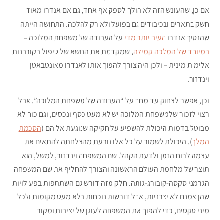
אם כן, שהעונש הזה לא הולך לספק אף אחד, גם אם אנדרו מאוד
חשק בתארים ובכיבודים גם בפועל ולא רק להלכה. התחושה הייתה
שהנסיך אנדרו
העיב יותר מדי
על העבודה של משפחת המלוכה –
במיוחד של המלכה קמילה
, שמקדמת את הנושא של טיפול בקורבנות
אלימות מינית – ולכן היה צורך להפוך אותו לאנדרו מאונטבאטן
וינדזור.
וכן, אפשר לצחוק עד מחר על “העבודה של משפחת המלוכה”. אבל
רצוי לזכור שלמשפחת המלוכה יש לא מעט כסף ונכסים, וגם כוח לא
מבוטל בדמות היכולת להשפיע על חקיקה שנוגעת אליהם (
הסכמת
המלך
). היכולת לשמור על כל אלו נובעת מהצלחתה להתאים את
עצמה לרוח הזמן ולדעת הקהל. שם המשפחה וינדזור, למשל, הוא
תוצר של מלחמת העולם הראשונה והצורך להחליף את שם המשפחה
הגרמני סקסה-קובורג-גותה. חלק מזה דורש גם השתתפות בפעילויות
שהן אמנם לא יצרניות, אבל דורשות נוכחות בלא מעט מקומות ולכל
מיני טקסים, כדי להפוך את המשפחה לעוגן של יציבות ומקור