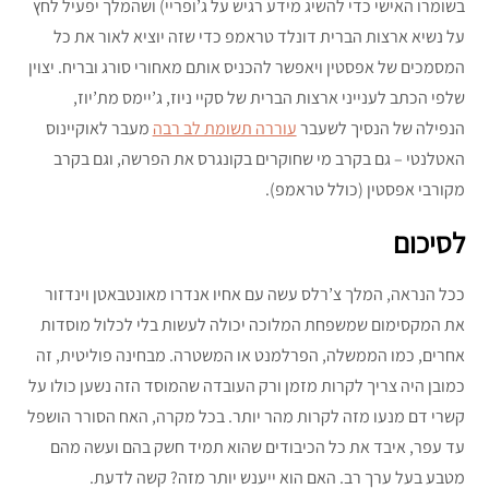
בשומרו האישי כדי להשיג מידע רגיש על ג’ופריי) ושהמלך יפעיל לחץ
על נשיא ארצות הברית דונלד טראמפ כדי שזה יוציא לאור את כל
המסמכים של אפסטין ויאפשר להכניס אותם מאחורי סורג ובריח. יצוין
שלפי הכתב לענייני ארצות הברית של סקיי ניוז, ג’יימס מת’יוז,
הנפילה של הנסיך לשעבר
עוררה תשומת לב רבה
מעבר לאוקיינוס
האטלנטי – גם בקרב מי שחוקרים בקונגרס את הפרשה, וגם בקרב
מקורבי אפסטין (כולל טראמפ).
לסיכום
ככל הנראה, המלך צ’רלס עשה עם אחיו אנדרו מאונטבאטן וינדזור
את המקסימום שמשפחת המלוכה יכולה לעשות בלי לכלול מוסדות
אחרים, כמו הממשלה, הפרלמנט או המשטרה. מבחינה פוליטית, זה
כמובן היה צריך לקרות מזמן ורק העובדה שהמוסד הזה נשען כולו על
קשרי דם מנעו מזה לקרות מהר יותר. בכל מקרה, האח הסורר הושפל
עד עפר, איבד את כל הכיבודים שהוא תמיד חשק בהם ועשה מהם
מטבע בעל ערך רב. האם הוא ייענש יותר מזה? קשה לדעת.