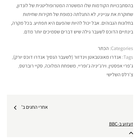
בהסתבכויות הקודמות שלו המשטרה המטרופוליטנית של לונדון,
שחוקרת את ענייניו, לא התגלתה כמופת של חקירות שחיתות
בחלונות הגבוהים. אבל יכול להיות שהפעם היא תפתיע. בכל מקרה,
בינתיים הדוכס לשעבר גילה שיש דברים שסמיכים יותר מדם.
Categories:
הכתר
Tags:
אנדרו מאונטבאטן וינדזור (לשעבר הנסיך אנדרו דוכס יורק)
,
ג'פרי אפסטין
,
וירג'יניה ג'ופריי
,
משפחת המלוכה
,
סקיי רוברטס
,
צ'רלס השלישי
ניווט
אחרי החגים ב’
זעזוע ב-BBC