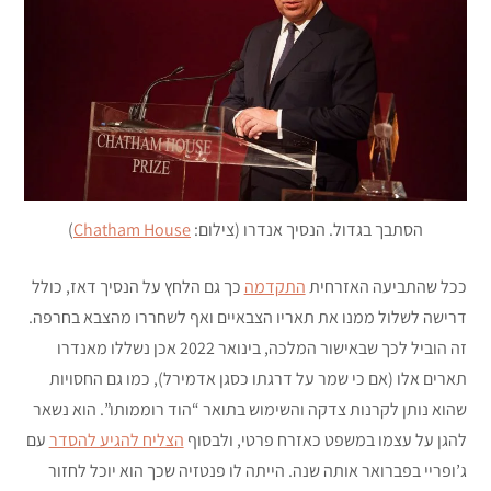
הסתבך בגדול. הנסיך אנדרו (צילום:
Chatham House
)
ככל שהתביעה האזרחית
התקדמה
כך גם הלחץ על הנסיך דאז, כולל
דרישה לשלול ממנו את תאריו הצבאיים ואף לשחררו מהצבא בחרפה.
זה הוביל לכך שבאישור המלכה, בינואר 2022 אכן נשללו מאנדרו
תארים אלו (אם כי שמר על דרגתו כסגן אדמירל), כמו גם החסויות
שהוא נותן לקרנות צדקה והשימוש בתואר “הוד רוממותו”. הוא נשאר
להגן על עצמו במשפט כאזרח פרטי, ולבסוף
הצליח להגיע להסדר
עם
ג’ופריי בפברואר אותה שנה. הייתה לו פנטזיה שכך הוא יוכל לחזור