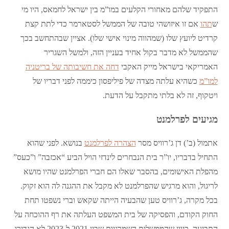
התפקיד שלהם מאחורי הקלעים במו”מ בין ישראל לחמאס, היו מי
ש
תהו
אם זו איזושהי טובה של הממשל לסטארמר כדי לתת קצת
קרדיט ליועץ שלו (שמהווה מינוי אישי שלו). אציין שבהתחשב בכך
שהממשל לא מדבר בקול אחיד בעניין הזה, ולמשל השגריר
האמריקאי בישראל מייק האקבי
דחה את חשיבותה של בריטניה
למו”מ
כשהיא עלתה מצדה של פיליפסון כיממה לפני דבריו של
ויטקוף, זה לא בלתי מתקבל על הדעת.
מגיעים לפרלמנט
אתמול (ב’) דן ג’רוויס מסר
הצהרה לפרלמנט
בנושא. לפני שהוא
התחיל בדבריו, יו”ר בית הנבחרים לינדזי הויל הביע “אכזבה” ו”כעס”
מהפלת האישומים, בהסבר שאלו הם חברי הפרלמנט שהיו מושא
לריגול, והוא מרגיש שהפרלמנט לא מקבל את ההגנה לה הוא זקוק.
בכל מקרה, ג’רוויס טען שהבעיה הייתה שקאש וברי נשפטו תחת
החוק הקודם, והפסיקה של בית המשפט העלתה את רף ההוכחה על
התביעה. כיוון שהממשלות השמרניות שבין 2021 ל-2023 לא הגדירו