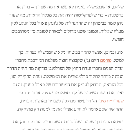
שלהם, או שבממשלה באמת לא עשו את מה שצריך – בזדון או
ברשלנות – כדי שלפרקליטות יהיה את כל מכלול הראיות. מה שעוד
ניתן לומר בביטחון זה שההתנהלות של ג’ונתן פאוול בכל הנוגע לסין
מעלה שאלות, וכמובן ששני מרגלים לכאורה לטובת סין מסתובבים
חופשי.
אה, וכמובן, אפשר להגיד בביטחון מלא שהממשלה בצרות. כך
למשל,
פורסם
היום (ג’) שקבוצה חוצת מפלגות המורכבת מחברי
ועדת הפנים וחברי ועדת החוץ של הפרלמנט בודקות מה תהיה הדרך
הנכונה ביותר לחקור פרלמנטרית את הממשלה. ועדת החקירה הזו,
ככל הנראה, תבדוק לעומק את המעורבות של פאוול בעניין. זה גם
יאיר את כושר השיפוט של קיר סטארמר שמינה אותו. יחד עם
שערוריית
מינוי
הלורד פיטר מנדלסון לשגריר בארצות הברית,
התחושה שסטארמר לא יודע אפילו את מי למנות רק מתחזקת.
וסטארמר גם כך שקוע בשלל צרות. השערורייה הזו רק תחזק את
התחושה שהוא לא מסוגל להתמודד עם התפקיד של ראשות