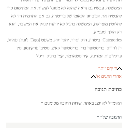
הממשלה. עכשיו גם נראה שהוא לא מסוגל לעשות את המינימום כדי
להבטיח את הביטחון הלאומי של בריטניה. גם אם התדמית הזו לא
לחלוטין מוצדקת, הממשלה כרגיל לא יודעת לנהל את המשבר, והוא
רק הולך ומעמיק.
Categories:
ביטחון
,
חוק וסדר
,
יחסי חוץ
,
משפט
Tags:
ג'ונת'ן פאוול
,
דן ג'רוויס
,
כריסטופר ברי
,
כריסטופר קאש
,
סטיבן פרקינסון
,
סין
,
פרקליטות המדינה
,
קיר סטארמר
,
קמי בדנוק
,
ריגול
ניווט
חזקים יותר
אחרי החגים א’
כתיבת תגובה
האימייל לא יוצג באתר.
שדות החובה מסומנים
*
התגובה שלך
*