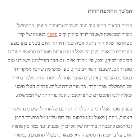
המשך ההתפתחויות
בימים הבאים הגיעו עוד ועוד חשיפות ודיווחים בעניין. כך למשל,
מזכיר הממשלה לשעבר לורד סיימון קייס
פקפק
בטענה של קיר
סטארמר שלא היה ניתן להוכיח שסין היוותה איום בשנים בהן בוצעו
העבירות לכאורה, שכן היו שלל התבטאויות פומביות מראשי מערכת
הביטחון לפיהן, ובכן, סין מהווה איום. גם חבר הפרלמנט השמרני טום
טוגנדהאט, לשעבר השר לביטחון, טען שלפי מה שהבין ממקורותיו
במערכת הביטחון אין שום הסבר אחר לקריסת התיק מלבד בחירה
של הממשלה שכך יקרה. כך עוד שורה של לשעברים העלו סימני
שאלה לגבי ההסברים של פרקינסון, אבל עוד יותר של הממשלה.
בעניין שונה אבל דומה, הטלגרף
חשף
גם שלאחר לחצים מצד משרד
האוצר, ג’ונת’ן פאוול מנע פרסום של דוח עליו עמל במשרד החוץ
(בהתאם להבטחת בחירות של הלייבור) שעניינו עד כמה סין מהווה
איום על בריטניה (המסקנה היא שמאוד, ובשלל תחומים). במשרד