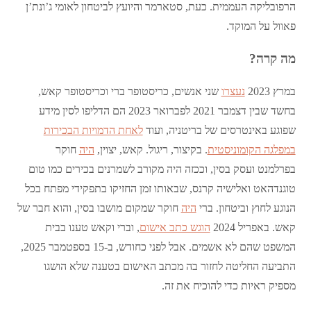
הרפובליקה העממית. כעת, סטארמר והיועץ לביטחון לאומי ג’ונת’ן
פאוול על המוקד.
מה קרה?
במרץ 2023
נעצרו
שני אנשים, כריסטופר ברי וכריסטופר קאש,
בחשד שבין דצמבר 2021 לפברואר 2023 הם הדליפו לסין מידע
שפוגע באינטרסים של בריטניה, ועוד
לאחת הדמויות הבכירות
במפלגה הקומוניסטית
. בקיצור, ריגול. קאש, יצוין,
היה
חוקר
בפרלמנט ועסק בסין, וככזה היה מקורב לשמרנים בכירים כמו טום
טוגנדהאט ואלישיה קרנס, שבאותו זמן החזיקו בתפקידי מפתח בכל
הנוגע לחוץ וביטחון. ברי
היה
חוקר שמקום מושבו בסין, והוא חבר של
קאש. באפריל 2024
הוגש כתב אישום
, וברי וקאש טענו בבית
המשפט שהם לא אשמים. אבל לפני כחודש, ב-15 בספטמבר 2025,
התביעה החליטה לחזור בה מכתב האישום בטענה שלא הושגו
מספיק ראיות כדי להוכיח את זה.