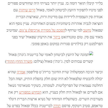
בלייר קיבלו תואר דומה בו. עניין יותר בעייתי היה שחודשים ספורים
לפני מינויו לתפקיד היועץ לביטחון לאומי, פאוול
קיים שיחות
עם
אגודת סין העממית לידידות עם מדינות זרות, שארצות הברית
הוציאה לגביה אזהרות ביטחוניות בשנים האחרונות. עניין נוסף הוא
שפאוול
נחשב
למי שדחף ל
הסכם על מסירת ארכיפלג צ’גוס
, שמיטיב
מאוד עם סין. טום טוגנדהאט
ביקר
את הרעיון שפאוול יעיד בפני
הפרלמנט רק בדלתיים סגורות במקום באופן פומבי.
קשרים עבותים לסין. ג’ונת’ן פאוול (צילום:
משרד החוץ ההודי
)
וכיצד הגיבה הממשלה? שרת החינוך ברידג’ט פיליפסון
אמרה
שהיא
יכולה להבטיח שלפאוול לא היה שום חלק בהפלת התיק, ושזה הכל
החלטה עצמאית של הפרקליטות. לעומתה, כשקיר סטארמר נשאל
אם לשרים או לפאוול היה חלק בעניין, הוא
הכחיש במפורש
רק את
מעורבות השרים. כשהשליח המיוחד של נשיא ארצות הברית דונלד
טראמפ, סטיב ויטקוף, פרסם
תודה
לבריטניה בכלל ופאוול בפרט על