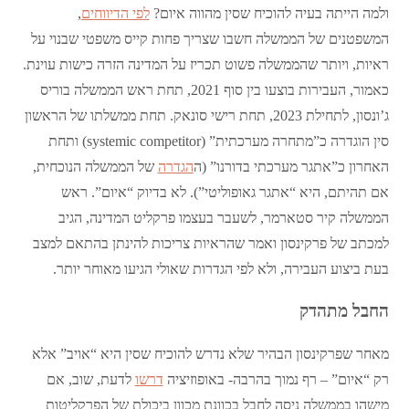
ולמה הייתה בעיה להוכיח שסין מהווה איום?
לפי הדיווחים
,
המשפטנים של הממשלה חשבו שצריך פחות קייס משפטי שבנוי על
ראיות, ויותר שהממשלה פשוט תכריז על המדינה הזרה כישות עוינת.
כאמור, העבירות בוצעו בין סוף 2021, תחת ראש הממשלה בוריס
ג’ונסון, לתחילת 2023, תחת רישי סונאק. תחת ממשלתו של הראשון
סין הוגדרה כ”מתחרה מערכתית” (systemic competitor) ותחת
האחרון כ”אתגר מערכתי בדורנו” (ה
הגדרה
של הממשלה הנוכחית,
אם תהיתם, היא “אתגר גאופוליטי”). לא בדיוק “איום”. ראש
הממשלה קיר סטארמר, לשעבר בעצמו פרקליט המדינה, הגיב
למכתב של פרקינסון ואמר שהראיות צריכות להינתן בהתאם למצב
בעת ביצוע העבירה, ולא לפי הגדרות שאולי הגיעו מאוחר יותר.
החבל מתהדק
מאחר שפרקינסון הבהיר שלא נדרש להוכיח שסין היא “אויב” אלא
רק “איום” – רף נמוך בהרבה- באופוזיציה
דרשו
לדעת, שוב, אם
מישהו בממשלה ניסה לחבל בכוונת מכוון ביכולת של הפרקליטות