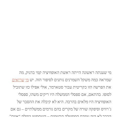
מי שענתה ראשונה הייתה ראשת האופוזיציה קמי בדנוק, מה
שמראה כמה משקל השמרנים נותנים לסיפור הזה. יש
מי
שרואים
את הפרשה הזו כקריטית עבור סטארמר, אולי אפילו כזו שתוביל
לסופו. בהתאם, אם ספסלי הממשלה היו ריקים משהו, ספסלי
האופוזיציה היו מלאים בהרבה. היא לא קיבלה את ההסבר של
ג’רוויס וסיפקה שורה של מקרים בהם גורמים ממשלתיים – גם אם
הדבר לא היה עמדת הממשלה הרשמית – השתמשו במילה “איום”