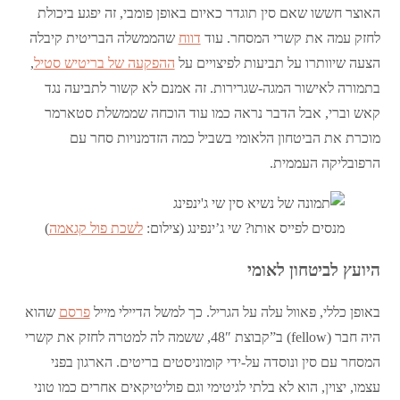
האוצר חששו שאם סין תוגדר כאיום באופן פומבי, זה יפגע ביכולת
לחזק עמה את קשרי המסחר. עוד
דווח
שהממשלה הבריטית קיבלה
הצעה שיוותרו על תביעות לפיצויים על
ההפקעה של בריטיש סטיל
,
בתמורה לאישור המגה-שגרירות. זה אמנם לא קשור לתביעה נגד
קאש וברי, אבל הדבר נראה כמו עוד הוכחה שממשלת סטארמר
מוכרת את הביטחון הלאומי בשביל כמה הזדמנויות סחר עם
הרפובליקה העממית.
מנסים לפייס אותו? שי ג’ינפינג (צילום:
לשכת פול קגאמה
)
היועץ לביטחון לאומי
באופן כללי, פאוול עלה על הגריל. כך למשל הדיילי מייל
פרסם
שהוא
היה חבר (fellow) ב”קבוצת 48″, ששמה לה למטרה לחזק את קשרי
המסחר עם סין ונוסדה על-ידי קומוניסטים בריטים. הארגון בפני
עצמו, יצוין, הוא לא בלתי לגיטימי וגם פוליטיקאים אחרים כמו טוני