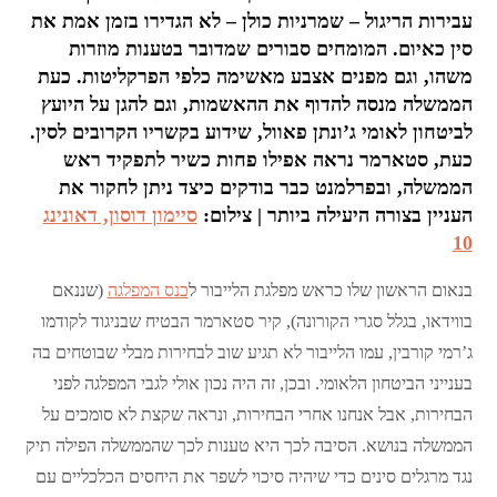
עבירות הריגול – שמרניות כולן – לא הגדירו בזמן אמת את
סין כאיום. המומחים סבורים שמדובר בטענות מוזרות
משהו, וגם מפנים אצבע מאשימה כלפי הפרקליטות. כעת
הממשלה מנסה להדוף את ההאשמות, וגם להגן על היועץ
לביטחון לאומי ג’ונתן פאוול, שידוע בקשריו הקרובים לסין.
כעת, סטארמר נראה אפילו פחות כשיר לתפקיד ראש
הממשלה, ובפרלמנט כבר בודקים כיצד ניתן לחקור את
העניין בצורה היעילה ביותר | צילום:
סיימון דוסון, דאונינג
10
בנאום הראשון שלו כראש מפלגת הלייבור ל
כנס המפלגה
(שננאם
בווידאו, בגלל סגרי הקורונה), קיר סטארמר הבטיח שבניגוד לקודמו
ג’רמי קורבין, עמו הלייבור לא תגיע שוב לבחירות מבלי שבוטחים בה
בענייני הביטחון הלאומי. ובכן, זה היה נכון אולי לגבי המפלגה לפני
הבחירות, אבל אנחנו אחרי הבחירות, ונראה שקצת לא סומכים על
הממשלה בנושא. הסיבה לכך היא טענות לכך שהממשלה הפילה תיק
נגד מרגלים סינים כדי שיהיה סיכוי לשפר את היחסים הכלכליים עם