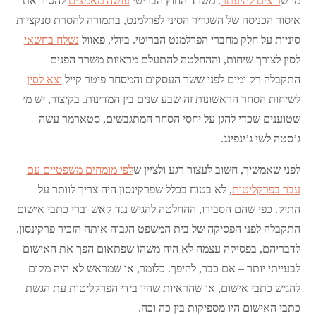
מי ש
רוצים להיעתר
. משרד החוץ הבריטי
עושה מאמצים
להסיר את
איסור הכניסה של השגריר הסיני לפרלמנט, בתמורה להסרת סנקציות
סיניות על חלק מחברי הפרלמנט הבריטי. ביולי, פאוול
נשלח בחשאי
לסין לצורך שיחות, וההחלטה להתעלם מראיות משרד הפנים
התקבלה רק ימים לפני ששר העסקים והמסחר פיטר קייל
יצא לסין
לשיחות הסחר הראשונות זה שבע שנים בין המדינות. בקיצור, יש מי
שטוענים שכדי להגן על יחסי הסחר המתגבשים, סטארמר עשה
ג’סטה לשי ג’ינפינג.
לפני שאמשיך, חשוב לעצור רגע ולציין ש
לפי מומחים משפטיים עם
עבר בפרקליטות
, לא בטוח בכלל שפרקינסון היה צריך לוותר על
התיק. כפי שהם הסבירו, ההחלטה להגיש נגד קאש וברי כתבי אישום
התקבלה לפני הפסיקה של בית המשפט הגבוה אותה הזכיר פרקינסון.
לדבריהם, בפסיקה עצמה לא היה משהו שפתאום הפך את האישום
לבעייתי יותר – אם כבר, להיפך. כלומר, או שמראש לא היה מקום
להגיש כתבי אישום, או שהראיות שהיו בידי הפרקליטות עת הגשת
כתבי האישום היו מספיקות בין כה וכה.