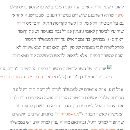
להוכיח שסין הייתה איום. עוד לפני המכתב של פרקינסון כריס פילפ
סיפר
שהוא השתכנע שלשרים במשרד הפנים, שבבריטניה אחראי
גם על הביטחון הלאומי, אין קשר לקריסת התיק, והטיימס
דיווח
שהיועץ לביטחון לאומי ג’ונת’ן פאוול נכח בפגישה (שאת קיומה
דאונינג 10 מכחיש) בה נמסר אילו עדויות הממשלה תמסור
לפרקליטות לגבי מעמדה של סין. לכן, האצבעות המאשימות לא
הופנו למשרד הפנים, אלא לפאוול ולראש הממשלה קיר סטארמר.
דייק בהכרזותיו? דן ג’רוויס (צילום:
ראווי סודי, משרד הפנים הבריט
אבל רגע, איזה אינטרס יש לממשלה לגרום לקריסת תיק ריגול נגד
מדינתה שלה? ממשלת בריטניה הנוכחית עושה מאמצים רבים לחזק
את היחסים הכלכליים עם סין. הדבר הביא לכך שסין לוחצת על
הממשלה לאשר תכנית ל”
מגה-שגרירות
” בלונדון, שרבים חוששים
שתהפוך למרכז ריגול, ובהתאם מהווה עניין למחלוקת, ויש בממשלה