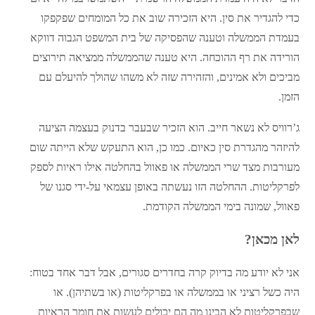
כדי להגדיר את סין. היא הזכירה שוב את כל המומחים שפקפקו
בעמדת הממשלה וטענה שהפסיקה של בית המשפט הגבוה דווקא
הורידה את רף ההוכחה. היא טענה שהממשלה ממציאה תירוצים
מביכים ולא אמינים, והזהירה שזה לא משהו שהולך להיעלם עם
הזמן.
ג’רוויס לא נשאר חייב. הוא הזכיר שבעבר בדנוק בעצמה הציעה
להיזהר מהגדרת סין כאיום. כמו כן, הוא התעקש שלא הייתה שום
מעורבות מצד שרי הממשלה או פאוול בהחלטה אילו ראיות לספק
לפרקליטות. ההחלטה הזו נעשתה באופן עצמאי על-ידי סגנו של
פאוול, שמונה בימי הממשלה הקודמת.
לאן מכאן?
אני לא יודע מה בדיוק קרה בחדרים סגורים, אבל דבר אחד בטוח:
היה כשל רציני או בממשלה או בפרקליטות (או בשתיהן). או
שבפרקליטות לא הבינו מה הם יכולים לעשות את חומר הראיות