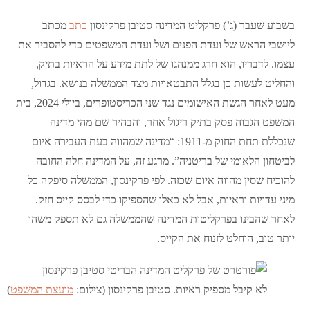
בשבוע שעבר (ג’) פרקליט המדינה סטיבן פרקינסון
כתב
מכתב
ליושבי הראש של ועדת הפנים ושל ועדת המשפטים כדי להסביר את
עצמו. לדבריו, הוא חרג ממנהגו של לתת מידע על הראיות בתיק,
והחליט לעשות כן בגלל התבטאויות מצד הממשלה בנושא. בגדול,
מעט לאחר הגשת האישומים נגד שני הכריסטופרים, ביולי 2024, בית
המשפט הגבוה פסק בתיק ריגול אחר, והבהיר שם מהי מדינה
שנכללת תחת החוק מ-1911: “מדינה שמהווה בעת העבירה איום
לביטחון הלאומי של בריטניה”. מרגע זה, על המדינה חלה החובה
להוכיח שסין מהווה איום שכזה. לפי פרקינסון, הממשלה סיפקה כל
מיני עדויות וראיות, אבל לא כאלו שהספיקו כדי לבסס קייס חזק.
לאחר שהבינו בפרקליטות המדינה שהממשלה גם לא תספק משהו
יותר טוב, הוחלט לזנוח את הקייס.
לא קיבל מספיק ראיות. סטיבן פרקינסון (צילום:
מועצת המשפט
)