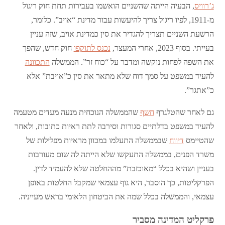
ג’רוויס
, הבעיה הייתה שהשניים הואשמו בעבירות תחת חוק ריגול
מ-1911, לפיו ריגול צריך להיעשות עבור מדינת “אויב”. כלומר,
הרשעת השניים תצריך להגדיר את סין כמדינת אויב, שזה עניין
בעייתי. בסוף 2023, אחרי המעצר,
נכנס לתוקפו
חוק חדש, שהפך
את השפה לפחות נוקשה ומדבר על “כוח זר”. הממשלה
התכוונה
להעיד במשפט על סמך דוח שלא מתאר את סין כ”אויבת” אלא
כ”אתגר”.
גם לאחר שהטלגרף
חשף
שהממשלה הנוכחית מנעה מעדים מטעמה
להעיד במשפט בדלתיים סגורות וסירבה לתת ראיות כתובות, ולאחר
שהטיימס
דיווח
שבממשלה התעלמו במכוון מראיות מפלילות של
משרד הפנים, בממשלה התעקשו שלא הייתה לה שום מעורבות
בעניין ושהיא בכלל “מאוכזבת” מההחלטה שלא להעמיד לדין.
הפרקליטות, כך הוסבר, היא גוף עצמאי שמקבל החלטות באופן
עצמאי, והממשלה בכלל שמה את הביטחון הלאומי בראש מעייניה.
פרקליט המדינה מסביר