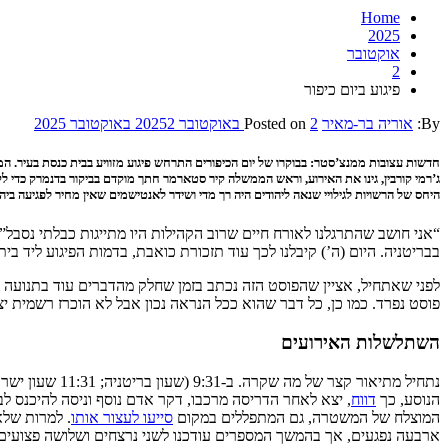
Home
2025
אוקטובר
2
פיגוע ביום כיפור
By:
אוריה בר-מאיר
2 באוקטובר 2025
Posted on
2 באוקטובר 2025
חדשות עצובות ממנצ’סטר: בבוקרו של יום הכיפורים התרחש פיגוע מזוויע בבית כנסת בעיר. ה
ג’רמי קורבין, גינו את האירוע, וראש הממשלה קיר סטארמר חתך מוקדם בביקור בדנמרק כדי 
היחס של הרשויות לגילויי שנאה ליהודים היה רך מדי ושידר לאנטישמים שאין מחיר לפגיעה ביהו
“אני חושב שהתרגלנו לאורח חיים שרוב הקהילות היו מתייגות כבלתי נסבל”
בבריטניה. היום (ה’) קיבלנו לכך עוד תזכורת כואבת, בדמות הפיגוע ליד ב
לפני שאתחיל, אציין שהפוסט הזה נכתב בזמן שחלק מהדברים עוד בתנועה ו
פוסט נפרד. כמו כן, כל דבר שהוא ככל הנראה נכון אבל לא הוכרז רשמית יצו
השתלשלות האירועים
נתחיל מתיאור קצר של מה שקרה. ב-9:31 (שעון בריטניה; 11:31 שעון ישראל) משטרת מנצ’סטר רבתי
הנוסע, כך
דווח
, יצא לאחר הדריסה מרכבו, דקר אדם נוסף וניסה להיכנס לב
המוצלח של המשטרה, גם המתפללים במקום
סייעו לעצור אותו
. למרות שלא
ארבעה נפגעים, אך בהמשך המספרים עודכנו לשני נרצחים ושלושה פצוע