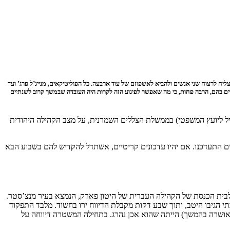
יח לרצוח שני אנשים ולהביא לאשפוזם של עוד ארבעה. כל הפוליטיקאים, מנייג’ל פרג’ ועד
וים בהם, הרבה פחות, כי מה שאפשר לפיגוע הזה לקרות היה העובדה שבמשך קרוב לשנתיים
מקביל ליועץ המשפטי) בממשלת הצללים השמרנית, על מצב הקהילה היהודית
רים התעדכנו. אם יהיו עדכונים קריטיים, אשתדל להקדיש להם בשבוע הבא
ית הכנסת של הקהילה העברית של היטון פארק, הנמצא בעיר מנצ’סטר.
תי הגיבו היטב, ותוך שבע דקות מקבלת הדיווח ירו בחשוד. מלבד התפקוד
שאושרה בהמשך) הייתה שהוא אכן נהרג. בתחילה המשטרה דיווחה על