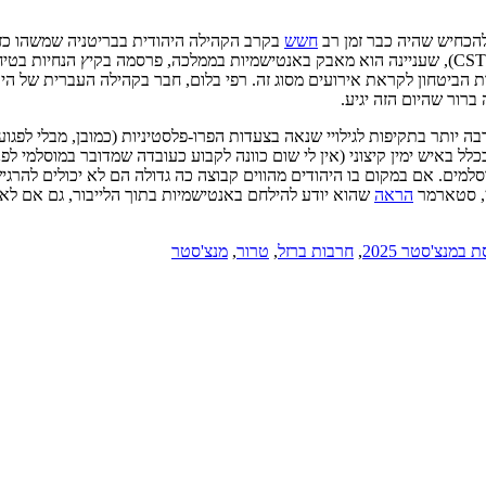
הכחיש שהיה כבר זמן רב
חשש
שהקהילה חווה פחד שכנראה לא חוותה מאז 1945. הקרן לביטחון קהילתי (CST), שעניינה הוא מאבק באנטישמי
 הביטחון לקראת אירועים מסוג זה. רפי בלום, חבר בקהילה העברית של הי
 יותר בתקיפות לגילויי שנאה בצעדות הפרו-פלסטיניות (כמובן, מבלי לפגוע 
ל באיש ימין קיצוני (אין לי שום כוונה לקבוע כעובדה שמדובר במוסלמי לפ
למים. אם במקום בו היהודים מהווים קבוצה כה גדולה הם לא יכולים להרגיש 
ן, סטארמר
הראה
שהוא יודע להילחם באנטישמיות בתוך הלייבור, גם אם לא
במנצ'סטר 2025
,
חרבות ברזל
,
טרור
,
מנצ'סטר