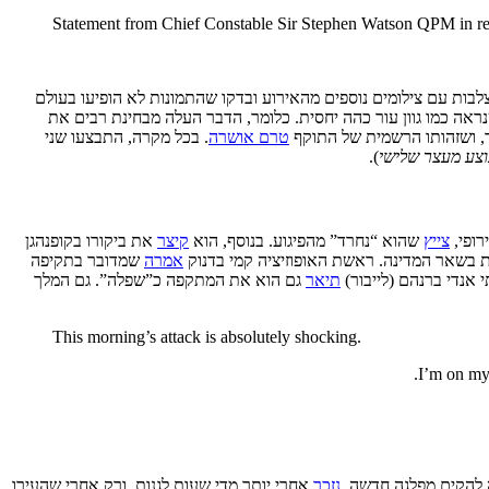
Statement from Chief Constable Sir Stephen Watson QPM in re
בות עם צילומים נוספים מהאירוע ובדקו שהתמונות לא הופיעו בעולם
שנראה כמו גוון עור כהה יחסית. כלומר, הדבר העלה מבחינת רבים את
, ושזהותו הרשמית של התוקף
טרם אושרה
. בכל מקרה, התבצעו שני
וצע מעצר שלישי
).
רופי,
צייץ
שהוא “נחרד” מהפיגוע. בנוסף, הוא
קיצר
את ביקורו בקופנהגן
בשאר המדינה. ראשת האופוזיציה קמי בדנוק
אמרה
שמדובר בתקיפה
אנדי ברנהם (לייבור)
תיאר
גם הוא את המתקפה כ”שפלה”. גם המלך
This morning’s attack is absolutely shocking.
I’m on my 
סה להקים מפלגה חדשה,
נזכר
אחרי יותר מדי שעות לגנות, ורק אחרי שהעירו