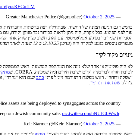
r.com/fypsRECmTM
October 2, 2025
— Greater Manchester Police (@gmpolice)
בהמשך גם הגיעה תמונה של החשוד, שבתחילה רצה ברשתות החברתיות א
עוד לפני הפיגוע. בכל מקרה, היה ניתן לראות בבירור גבר מזוקן וקירח, ע
הסבירות שמדובר בפיגוע אסלאמיסטי. עם זאת, חשוב לציין שרק אחר הצ
מעצרים נוספים בנוגע למקרה הזה (
עדכון 2.10.25: כ-12 שעות לאחר הפיגוע
גינויים מקיר לקיר
לא היה פוליטיקאי אחד שלא גינה את המתקפה הנפשעת. ראש הממשלה ק
לטובת חזרה לבריטניה וקיום ישיבת חירום (מה שמכונה, COBRA, ש
מתקיי
“שפלה ודוחה”. ראש מפלגת הרפורמה נייג’ל פרג’
כתב
שגם הוא “נחרד”, ו
צ’רלס
שלח את תנחומיו
.
ce assets are being deployed to synagogues across the country.
keep our Jewish community safe.
pic.twitter.com/bNUfGbWwfq
October 2, 2025
— Keir Starmer (@Keir_Starmer)
ראש המפלגה הירוקה זאק פולנסקי, יהודי בעצמו,
הוסיף
לגינויים גם את העו