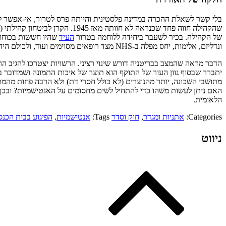
בלי קשר לשאלת ההכרה במדינה פלסטינית והיותה פרס לטרור, אי-אפשר ל
של הקהילה. בכיר לשעבר ביחידה ללוחמה בטרור
העיד
שהיו חששות בכוחות
ונדליזם, אלימות, יחס מפלה ב-NHS מצד רופאים מסוימים ועוד, ולכולם היה ברור שהיום הזה יגיע.
הדבר מראה שהמצב בבריטניה דורש שינוי רציני. הרשויות יצטרכו להגיב הרבה
יתברר שבסוף גוון העור של התוקף הוא תוצר של איכות התמונה ושמדובר בכל
מתושבי השכונה, יותר מהנוצרים (לא כולל חסרי דת) ולא הרבה פחות מהמוס
האם ניתן לעשות משהו כדי להתחיל לשים מחסומים על האנטישמיות? ובכ
הלאומית.
Categories:
אתניות ומגדר
,
חוק וסדר
Tags:
אנטישמיות
,
הפיגוע בבית הכנסת 
ניווט