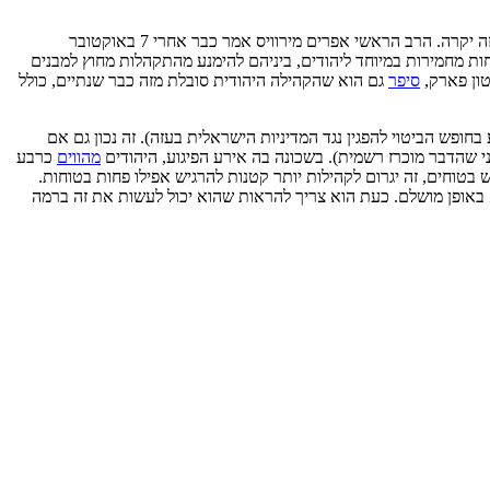
בקרב הקהילה היהודית בבריטניה שמשהו כזה יקרה. הרב הראשי אפרים מירוויס אמר כבר אחרי 7 באוקטובר
ות בממלכה, פרסמה בקיץ הנחיות בטיחות מחמירות במיוחד ליהודים, ביניהם להימנע מהתקהלות מחוץ למבנים
טון פארק,
סיפר
גם הוא שהקהילה היהודית סובלת מזה כבר שנתיים, כולל
בחופש הביטוי להפגין נגד המדיניות הישראלית בעזה). זה נכון גם אם
ני שהדבר מוכרז רשמית). בשכונה בה אירע הפיגוע, היהודים
מהווים
כרבע
בטוחים, זה יגרום לקהילות יותר קטנות להרגיש אפילו פחות בטוחות.
 באופן מושלם. כעת הוא צריך להראות שהוא יכול לעשות את זה ברמה