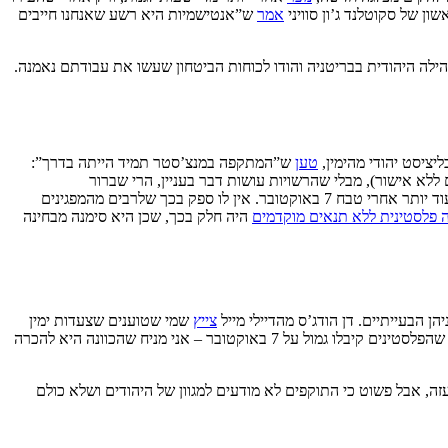
ון של סקוטלנד ג’ון סוויני
אמר
ש”אנטישמיות היא רשע שאנחנו חייבים
ילה היהודית בבריטניה והודו לכוחות הביטחון שעשו את עבודתם נאמנה.
יציסט יהודי מהימין,
טען
ש”המתקפה במנצ’סטר תמיד הייתה בדרך”:
שהתרחשה אתמול במהלכה גם נורו זיקוקים ללא אישור), מבלי שהרשויות עושות דבר בעניין, הרי שברור
שהאנטישמיות בבריטניה החלה לגבור אחרי שקורבין נבחר לראשות הלייבור, וגברה עוד יותר אחרי טבח 7 באוקטובר. אין לו ספק בכך שלרבים מהמפגינים
ה פלסטינית ללא תנאים מוקדמים
היה חלק בכך, שכן היא סימנה מבחינה
 הבעייתיים. דן הודג’ס מהדיילי מייל
צייץ
שמי שטוענים שצעדות ימין
שהפלסטינים קיבלו גמול על 7 באוקטובר – אני מניח שהכוונה היא להכרה
, אבל פשוט כי התוקפים לא מודעים למגוון של היהודים ושלא כולם