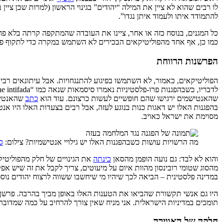
לו רבים שהוא לא ציין את המילה “יהודים” בגינוי הראשון (למרות שכן ציי
להתמודד איתו ולעמוד איתן נגדו”.
כל המגנים, בנוסח כזה או אחר, ציינו את העובדה שהמתקפה קרתה בלא פח
כמו כן, אף אחד מהפוליטיקאים הבכירים לא השתמש במקרה כדי לתקוף פו
הפרשנות הרווחת
הפוליטיקאים, כאמור, לא השתמשו בפיגוע להתנגחויות. אבל עיתונאים רבים 
שהאנטישמים ירגישו שהם חופשיים לעשות כרצונם. עוד הוא
כתב
בהפגנות האלו יש דאגות כנות בנוגע לעזה, אבל רבים בצעדות האלו היו 
מסוימת את ישראל כאויב.
מה הרשויות עושות כשבהפגנות האלו יש גילויי אנטישמיות? צילום:
ס
והוא לא לבד: גם נועה הופמן מהסאן
כינתה
את הגינויים של חלק מהפוליטיקא
מהסוג שטומי רובינסון מהוות איום על מיעוטים, צריך לקבל את זה שיש אפ
במדינה פלסטינית – הביאה לכך שיהיו מי שיחשבו ששווה לרצוח יהודים נוספ
היו גם אנשי תקשורת שהביאו את הטענות האלו באופן מביך בהרבה. פרשן ב-BBC (שאיני יודע מה שמו המ
תומכים במדיניות הישראלית. אני מניח שאין צורך להרחיב על כמה שמדו
חלקה של האווירה