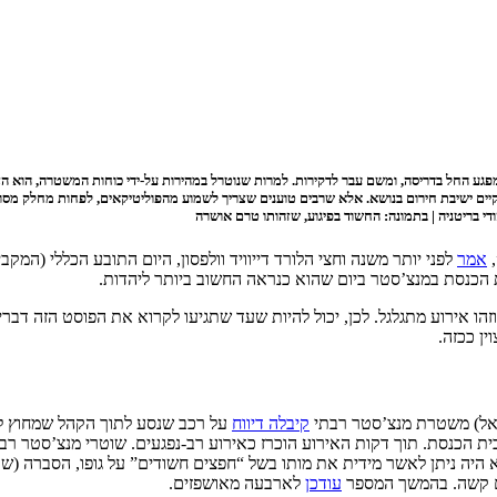
מפגע החל בדריסה, ומשם עבר לדקירות. למרות שנוטרל במהירות על-ידי כוחות המשטרה, הוא הצל
לקיים ישיבת חירום בנושא. אלא שרבים טוענים שצריך לשמוע מהפוליטיקאים, לפחות מחלק מס
די בריטניה | בתמונה: החשוד בפיגוע, שזהותו טרם אושרה
,
אמר
לפני יותר משנה וחצי הלורד דייוויד וולפסון, היום התובע הכללי (ה
ית הכנסת במנצ’סטר ביום שהוא כנראה החשוב ביותר ליהדות.
זהו אירוע מתגלגל. לכן, יכול להיות שעד שתגיעו לקרוא את הפוסט הזה דב
ין ככזה.
קיבלה דיווח
על רכב שנסע לתוך הקהל שמחוץ לב
ית הכנסת. תוך דקות האירוע הוכרז כאירוע רב-נפגעים. שוטרי מנצ’סטר רב
 היה ניתן לאשר מידית את מותו בשל “חפצים חשודים” על גופו, הסברה (
ים קשה. בהמשך המספר
עודכן
לארבעה מאושפזים.