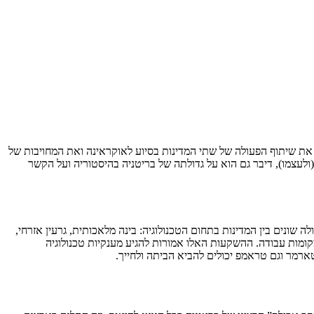
ידות הקרובות ביותר. הוא הזכיר את שיתוף הפעולה של שתי המדינות בסיוע לאוקראינה ואת המחויבות של
ולעצמו), דיבר גם הוא על גדולתה של בריטניה בהיסטוריה ועל הקשר
לה שונים בין המדינות בתחום הטכנולוגיה: בינה מלאכותית, גרעין אזרחי,
ם אמור להיות שווה 150 מיליארד ליש”ט של השקעות אמריקאיות בבריטניה ובתקווה ייצור כ-7,600 מקומות עבודה. ההשקעות האלו אמורות להגיע מענקיות טכנולוגיה
טארמר וגם טראמפ יכולים להביא הביתה ולחייך.