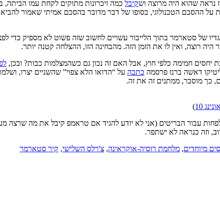
ז נראה שהוא היה מרוצה וש
קיבל
כמה זיכרונות מתוקים לקחת עמו הביתה, בת
רת על ההסכם הטכנולוגי, בסופו של דבר מדובר בהסכם אמיתי שאמור להביא
נגדיו של סטארמר בתוך הלייבור עשויים לחשוב שזה פשוט לא מספיק כדי 
רוצה, ואין לו את הזמן הזה. מהבחינה הזו, ההצלחה קטנה יותר.
יחסים חמימה כלפי חוץ, אבל האם זה נכון גם כשהמצלמות כבות? ובכן,
לפי
יטיקו דאשה ברנז פרסמה
כתבה
על “הדואו הלא צפוי” שהשניים יצרו, ושלמר
 כך מוסבר, ממתנים זה את זה.
נינג 10
)
פחות עבור הבריטים (אני לא יודע להגיד אם טראמפ קיבל את מה שרצה מע
ב, וזה כנראה לא ישתפר.
ים מיוחדים
,
מלחמת רוסיה-אוקראינה
,
צ'רלס השלישי
,
קיר סטארמר