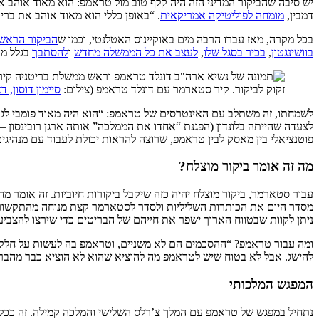
יש סיבה שהביקור המדיני הזה היה קלף טוב מול טראמפ: הוא מאוד אוהב 
דמבין,
מומחה לפוליטיקה אמריקאית
. “באופן כללי הוא מאוד אוהב את בריט
בכל מקרה, מאז עברו הרבה מים באוקיינוס האטלנטי, וכמו ש
הביקור הראשו
בוושינגטון
,
בכיר בסגל שלו
,
לעצב את כל הממשלה מחדש
ו
להסתבך
בגלל מה
זקוק לביקור. קיר סטארמר עם דונלד טראמפ (צילום:
סיימון דוסון, דאו
לשמחתו, זה משתלב עם האינטרסים של טראמפ: “הוא היה מאוד פומבי לגבי ז
לצעדה שהייתה בלונדון (הפגנת “אחדו את הממלכה” אותה ארגן רובינסון – 
פוטנציאלי בין מאסק לבין טראמפ, שרוצה להראות יכולת לעבוד עם מנהיגי
מה זה אומר ביקור מוצלח?
עבור סטארמר, ביקור מוצלח יהיה כזה שיקבל ביקורות חיוביות. זה אומר 
מסדר היום את הכותרות השליליות ולסדר לסטארמר קצת מנוחה מהתקשורת 
ניתן לקוות שבטווח הארוך ישפר את חייהם של הבריטים כדי שירצו להצביע 
ומה עבור טראמפ? “ההסכמים הם לא משניים, וטראמפ בה לעשות על חלקם מ
להישג. אבל לא בטוח שיש לטראמפ מה להוציא שהוא לא הוציא כבר מהברי
המפגש המלכותי
נתחיל במפגש של טראמפ עם המלך צ’רלס השלישי והמלכה קמילה. זה ככל הנ