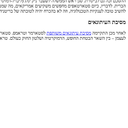
ההסכם זכה גם לביקורת. סגן ראש הממשלה לשעבר ניק קלג (ליברל-דמוקרט
הברית. לדבריו, כיום סטארטאפים מחפשים משקיעים אמריקאים, מה שמביא
להשיב טובה לענקיות הטכנולוגיה, וזה לא בהכרח יהיה לטובתה של בריטניה
מסיבת העיתונאים
לאחר מכן התקיימה
מסיבת עיתונאים משותפת
לסטארמר וטראמפ. סטארמר ש
לעצמן – בין השאר הבטחת החופש, הדמוקרטיה ושלטון החוק בעולם. טראמ