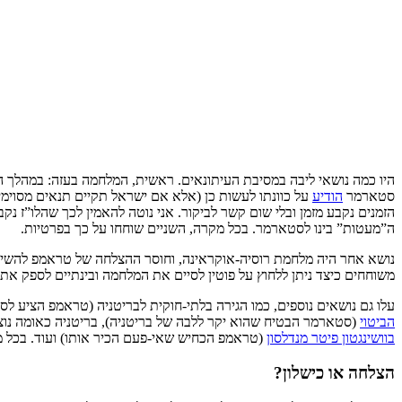
היו כמה נושאי ליבה במסיבת העיתונאים. ראשית, המלחמה בעזה: במהלך הב
סטארמר
הודיע
על כוונתו לעשות כן (אלא אם ישראל תקיים תנאים מסוימ
הזמנים נקבע מזמן ובלי שום קשר לביקור. אני נוטה להאמין לכך שהלו”ז 
ה”מעטות” בינו לסטארמר. בכל מקרה, השניים שוחחו על כך בפרטיות.
נושא אחר היה מלחמת רוסיה-אוקראינה, וחוסר ההצלחה של טראמפ להשיג
משוחחים כיצד ניתן ללחוץ על פוטין לסיים את המלחמה ובינתיים לספק את
עלו גם נושאים נוספים, כמו הגירה בלתי-חוקית לבריטניה (טראמפ הציע
הביטוי
(סטארמר הבטיח שהוא יקר ללבה של בריטניה), בריטניה כאומה נוצ
בוושינגטון פיטר מנדלסון
(טראמפ הכחיש שאי-פעם הכיר אותו) ועוד. בכל מקר
הצלחה או כישלון?