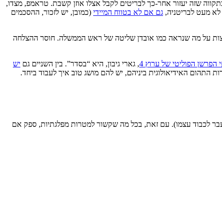
קווה שזה יעזור אחר-כך לבריטים לקבל אצלו אוזן קשבת. טראמפ, מצדו,
 לא מעט לבריטניה,
גם אם לא בטווח המיידי
(כמובן, יש לזכור, ההסכמים
לפצות על מה שנראה כמו אובדן שליטה של ראש הממשלה. חוסר ההצלחה
 הפרשן הפוליטי של ערוץ 4
, גארי גיבון, היא “בסדר”. בין השניים גם
יש
ות התהום האידיאולוגית ביניהם, יש להם מושג טוב איך לעבוד ביחד.
בר לכבוד עצמו). עם זאת, בכל מה שקשור למטרות מפלגתיות, ספק אם