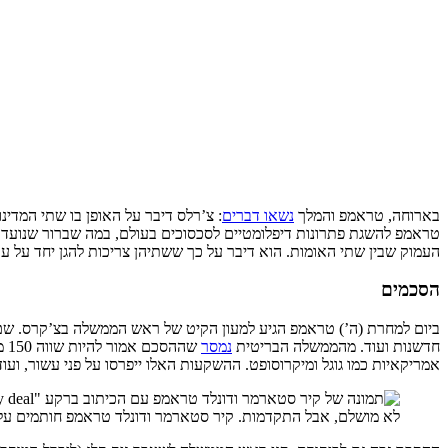
בארוחה, טראמפ והמלך
נשאו דברים
טראמפ להשגת פתרונות דיפלומטיים לסכסוכים בעולם, במה שברור שנועד לד
העמוק שבין שתי האומות. הוא דיבר על כך ששתיהן צריכות להגן יחד על ער
הסכמים
ביום למחרת (ה’) טראמפ הגיע למעון הקיט של ראש הממשלה בצ’קרס. שם
חדשנות ועוד. מהממשלה הבריטית
נמסר
אמריקאיות כמו גוגל ומיקרוסופט. ההשקעות האלו ייפרסו על פני עשור, ועו
לא מושלם, אבל התקדמות. קיר סטארמר ודונלד טראמפ חותמים על