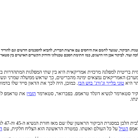
בריטניה. הביקור, שנועד לחמם את היחסים עם ארצות הברית, להביא להסכמים חדשים וגם להור
ה ועוד. לביקור אכן היו הישגים, כמו חתימת הסכם טכנולוגי והידוק הקשרים האישיים בין סט
כזית בריטית למפלגה מרכזית אמריקאית היא בין שתי המפלגות המתהדרות בצ
ל במערב) האמריקאים נמצאים ימינה מהבריטים, כך שראש ממשלה שמרני ונש
תר היא
טוני בלייר וג’ורג’ בוש הבן
. כמובן, היה לכך את הדאון סייד שלו בדמ
 קיר סטארמר לנשיא דונלד טראמפ. בפברואר, סטארמר
הזמין
את טראמפ לביק
תו.
כאמור, 
ראמפ
הטיל
על כל העולם ואשתו. במטרה הראשונה הוא הצליח חלקית, עם
ה