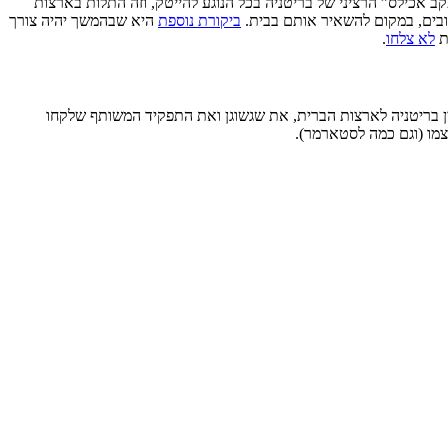
 אכילס” הרציני של בריטניה בכל הנוגע להייטק, וזה התלות בארצות
ובים, במקום להשאיר אותם בבית.
ביקורת נוספת
היא שבהמשך יהיה צורך
ת
לא צלחו
.
 בריטניה לארצות הברית, את שגשוגן ואת התפקיד המשותף שלקחו
מו (וגם כמה לסטארמר).