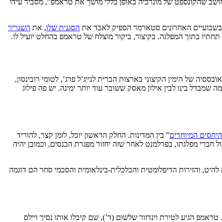
חושב שהקונספט של מונרכיה באופן כללי מושך את טראמפ”, מסביר עידו
הסגנית שלו
, את
השגריר
חתיו בתוך המפלגה. בקיצור, ביקור מוצלח של טראמפ בהחלט יועיל לו.
יה של הימין הקיצוני בארצות הברית לנייג’ל פרג’, לטומי רובינסון,
שמבדל בינו לבין אילון מאסק ששובר עוד יותר ימינה. יש פה פילוג
היחסים המיוחדים
” בין המדינות. החלק הראשון יוכל, לזמן קצר, להוריד
רי מפלגתו, בפרלמנט לאחר שזה יחזור מפגרת הכנסים, וכמובן יהיה
יט, והזירות הדיפלומטית והכלכלית-בינלאומית והסכמי סחר הם דוגמה
מפ הגיע לטירת וינדזור שלשום (ד’), שם קיבלו אותו נסיך ויילס