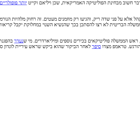
דבר חשוב מבחינת הפוליטיקה האמריקאית, שכן ויליאם וקייט
יותר פופולריים
ל אלא על פני שדה ריק, והגיעו רק מוזמנים מעטים. זה רחוק מלהיות הנור
שלה הבריטית לא רצו להסתכן בכך שהנשיא השנוי במחלוקת יקבל קריאות בו
ראש הממשלה פוליטיקאים בכירים נוספים ומיליארדרים. מי ש
נעדר
בהפגנתי
 הורגש. טראמפ מצדו
סיפר
לאחר הביקור שהוא ביקש שראש עיריית לונדון סאד