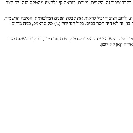
בקרב ציבור זה. השניים, מצדם, כנראה קיוו להשיג מהטקס הזה עוד קצת
מה, ולרוב הציבור יכול לראות את קבלת הפנים המלכותית. הסיבה הרשמית
ז. זה לא היה חסר בסיס: בליל הנחיתה (ג’) של טראמפ, כמה מוחים
ות היה ראש המפלגה הליברל-דמוקרטית אד דייווי, בתקווה לשלוח מסר
יק קאן לא יוזמן.