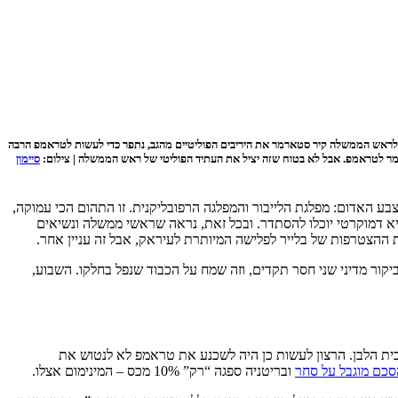
יד לראש הממשלה קיר סטארמר את היריבים הפוליטיים מהגב, נתפר כדי לעשות לטראמפ הרבה
ארמר לטראמפ. אבל לא בטוח שזה יציל את העתיד הפוליטי של ראש הממשלה | צילום:
סיימון
בע האדום: מפלגת הלייבור והמפלגה הרפובליקנית. זו התהום הכי עמוקה,
יא דמוקרטי יוכלו להסתדר. ובכל זאת, נראה שראשי ממשלה ונשיאים
ות ההצטרפות של בלייר לפלישה המיותרת לעיראק, אבל זה עניין אחר.
ור מדיני שני חסר תקדים, וזה שמח על הכבוד שנפל בחלקו. השבוע,
סטארמר הזמין את טראמפ לביקור המדיני עוד בפברואר, כשהגיע לבית הלבן במסגרת הביקור הראשון שלו שם מאז חזרת הנשיא ה-45 וה-47 לבית הלבן. הרצון לעשות כן היה לשכנע את טראמפ לא לנטוש את
סכם מוגבל על סחר
ובריטניה ספגה “רק” 10% מכס – המינימום אצלו.