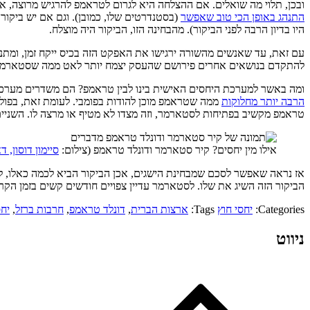
ובכן, תלוי מה שואלים. אם ההצלחה היא לגרום לטראמפ להרגיש מרוצה, א
התנהג באופן הכי טוב שאפשר
(בסטנדרטים שלו, כמובן). וגם אם יש ביקו
היו בדיון הרבה לפני הביקור). מהבחינה הזו, הביקור היה מוצלח.
עם זאת, עד שאנשים מהשורה ירגישו את האפקט הזה בכיס ייקח זמן, ומת
להתקדם בנושאים אחרים פירושם שהעסק יצמח יותר לאט ממה שסטארמר היה 
ומה באשר למערכת היחסים האישית בינו לבין טראמפ? הם משדרים מערכת 
הרבה יותר מחלוקות
ממה שטראמפ מוכן להודות בפומבי. לעומת זאת, בפול
טראמפ מקשיב בפתיחות לסטארמר, וזה מצדו לא מטיף או מרצה לו. השניים,
אילו מין יחסים? קיר סטארמר ודונלד טראמפ (צילום:
סיימון דוסון, דאו
אז נראה שאפשר לסכם שמבחינת הישגים, אכן הביקור הביא לכמה כאלו, ל
הביקור הזה השיג את שלו. לסטארמר עדיין צפויים חודשים קשים בזמן הקרו
Categories:
יחסי חוץ
Tags:
ארצות הברית
,
דונלד טראמפ
,
חרבות ברזל
,
יחס
ניווט