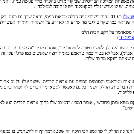
את משפחת המלוכה הבריטית, שביקור מדיני בהכרח כולל פגישה עמה. “אני 
ניה, יש לו מגרשי גולף בסקוטלנד ויש לו חיבה לממלכה”.
ן שלו
ב-2019 היה כשבריטניה סבלה מכאוס פנימי, נראה שכך גם כעת. רק בשבועיים האחרונים סטארמר הספיק לאבד את
 שנראה כמו שקרים לגבי מה שידע או לא ידע על השגריר וחתירה אפשרית ת
נינג 10
)
ה שהוא הולך לעשות טובה לסטארמר”, אומר דמבין. “זה מגיע על רקע האובסס
אב”מ). אבל לא בטוח כמה טראמפ באמת רוצה שאנשים כמו פרג’ יעלו, זה מה 
ם שאינם דווקא מהצד שלו”.
מחמאות מטראמפ והסכמים נוספים עם ארצות הברית, ששוב יעלו על נס את “
הבריטית. החלק השני יוכל גם לאפשר לסטארמר דברים להתפאר בהם מול חב
ללייבור.
שא ומתן מחודש”, אומר דמבין. “המצב שלו בתוך ארצות הברית הוא לא לה
טים”.
ראה החלק לו טראמפ הכי חיכה וזה שסטארמר קיווה להשתמש בו כמנוף. טרא