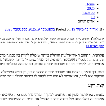
Home
2025
ספטמבר
19
אדום ואדום
By:
אוריה בר-מאיר
19 בספטמבר 2025
Posted on
19 בספטמבר 2025
אתמול (ה’) הסתיים ביקורו המדיני השני וההיסטורי של נשיא ארצות הברית דונלד טראמפ ב
נעים בגב. מנעו ממנו קהל כדי שלא יפגוש במחאות, הוא זכה לקבלת פנים חמה ממשפחת המלוכ
דוסון, דאונינג 10
עקרונית, התהום האידיאולוגית הגדולה ביותר שיכולה להיות בין מפלגה מר
שכן מבחינה כלכלית (שבניגוד לישראל, זהו הציר שמבדיל בין ימין לשמא
אדומים ידעו לקשור ביניהם מערכות יחסים טובות, כשהדוגמה הבולטת ביו
כעת, כך נראה, נרקמת עוד מערכת יחסים מוצלחת כזו, בין ראש הממשלה
הביקור יצא לדרך, וסטארמר לא היה יכול לקוות לו במועד מוצלח יותר מבחינ
קצת רקע
אוקראינה במלחמתה מול רוסיה וכמו כן להציל את בריטניה מהמכסים שט