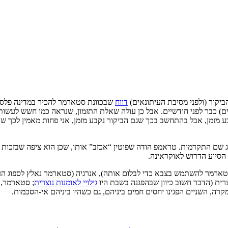
יקור (ולפני מסיבת העיתונאים)
דווח
שבכוונת סטארמר להכיר במדינה פלסט
ים) כבר לפני חודשיים. אבל כן עולה שאלת התזמון, שנראה כמו חשש לע
נקבע מזמן, אבל בהתחשב בכך שגם הביקור נקבע מזמן, אני פחות מאמין לכך
 שם התקדמות. טראמפ הודה שפוטין “אכזב” אותו, שכן הוא ציפה שבזכות
 הסיוע הדרוש לאוקראינה.
 לסטארמר להשתמש בצבא כדי לבלום אותה), אנרגיה (סטארמר נאלץ לספוג 
רית (הדבר חשוב כיוון שבהפגנה בשבת היו
גילויי לאומנות נוצרית
; סטארמר,
ה, השניים הפגינו יחסים חמים ביניהם, גם כשהיו ביניהם אי-הסכמות.