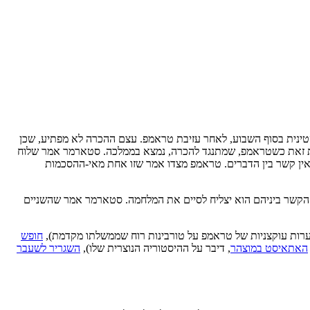
ינית בסוף השבוע, לאחר עזיבת טראמפ. עצם ההכרה לא מפתיע, שכן
שות זאת כשטראמפ, שמתנגד להכרה, נמצא בממלכה. סטארמר אמר שלוח
 שאין קשר בין הדברים. טראמפ מצדו אמר שזו אחת מאי-ההסכמות
 הקשר ביניהם הוא יצליח לסיים את המלחמה. סטארמר אמר שהשניים
הערות עוקצניות של טראמפ על טורבינות רוח שממשלתו מקדמת),
חופש
האתאיסט במוצהר
, דיבר על ההיסטוריה הנוצרית שלו),
השגריר לשעבר