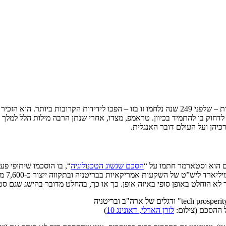
: צ’רלס דיבר על האופן בו שתי המדינות – שלפני 249 שנה נלחמו זו בזו – הפכו ליד
חוק בו להתמיד בכיוון. טראמפ, מצדו, אחרי שנתן הרבה מילות הלל למלך (
כיהן ועל העולם דובר האנגלית.
 הוא וסטארמר חתמו על “
הסכם שגשוג הטכנולוגיה
“, בו הוסכמו שיתופי פעו
שההסכ
ד לא הוחלט באופן סופי באיזה אופן. כך או כך, בהחלט מדובר בהישג שגם ס
 ההסכם (צילום:
לורן הארלי, דאונינג 10
)